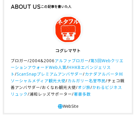
ABOUT US
コグレマサト
ブロガー/2004&2006
アルファブロガー
/
第5回Webクリエ
ーションアウォードWeb人賞
/
HHKBエバンジェリス
ト
/
ScanSnapプレミアムアンバサダー
/
カナダアルバータ州
ソーシャルメディア観光大使
/
カルガリー名誉市民
/チェコ親
善アンバサダー/おくなわ観光大使/
オジ旅
/
かわるビジネス
リュック
/浦和レッズサポーター/
著書多数