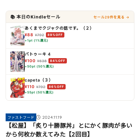
📚 本日のKindleセール
セール29件を見る →
あくまでクジャクの話です。（２）
¥88
¥792
89%OFF
+1pt (1%還元)
バトゥーキ 4
¥100
¥638
84%OFF
+50pt (50%還元)
capeta（３）
¥110
¥792
86%OFF
+55pt (50%還元)
2024.11.19
ファストフード
【松屋】「炙り十勝豚丼」とにかく豚肉が多い
から何枚か数えてみた【2回目】