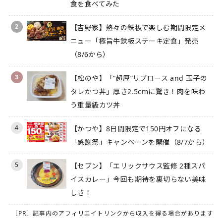
食を食べてみた
2
【吉野家】熱々の鉄板で楽しむ期間限定メ
ニュー「極旨牛鉄板ステーキ定食」発売
（8/6から）
3
【松のや】「“超厚”リブロース and 玉子の
タレかつ丼」厚さ2.5cmに驚き！肉を味わ
う重量級カツ丼
4
【かつや】8日間限定で150円オフになる
「感謝祭」キャンペーンを開催（8/7から）
5
【セブン】「エリックサウス監修 2種スパ
イスカレー」今回も期待を裏切らない美味
しさ！
［PR］記事内のアフィリエイトリンクから収入を得る場合があります