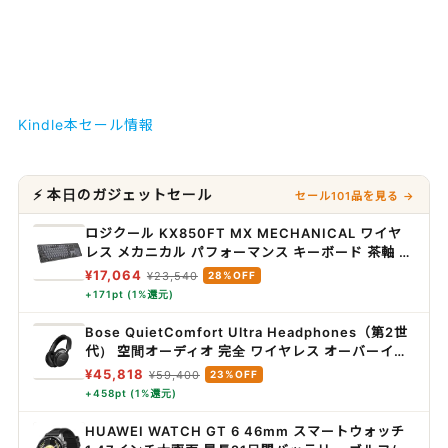
Kindle本セール情報
⚡ 本日のガジェットセール
セール101品を見る →
ロジクール KX850FT MX MECHANICAL ワイヤ
レス メカニカル パフォーマンス キーボード 茶軸 タ
クタイル テンキー 静かな打鍵感 特に静か Logi
¥17,064
¥23,540
28%OFF
Bolt bluetooth Unifying非対応 薄型 無線 メカニ
+171pt (1%還元)
カルキーボード windows mac chrome Android
ワイヤレスキーボード KX850 国内正規品 グラファ
Bose QuietComfort Ultra Headphones（第2世
イト
代） 空間オーディオ 完全 ワイヤレス オーバーイヤ
ー型 ヘッドホン ノイズキャンセリング Bluetooth
¥45,818
¥59,400
23%OFF
接続 マイク搭載 最大30時間再生 急速充電 ブラック
+458pt (1%還元)
HUAWEI WATCH GT 6 46mm スマートウォッチ