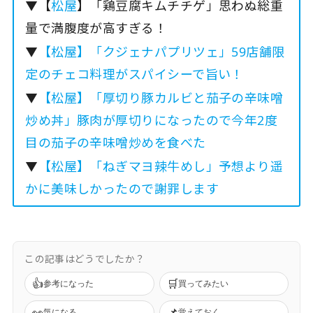
▼【
松屋
】「鶏豆腐キムチチゲ」思わぬ総重
量で満腹度が高すぎる！
▼
【松屋】「クジェナパプリツェ」59店舗限
定のチェコ料理がスパイシーで旨い！
▼
【松屋】「厚切り豚カルビと茄子の辛味噌
炒め丼」豚肉が厚切りになったので今年2度
目の茄子の辛味噌炒めを食べた
▼
【松屋】「ねぎマヨ辣牛めし」予想より遥
かに美味しかったので謝罪します
この記事はどうでしたか？
👍
🛒
参考になった
買ってみたい
👀
📌
気になる
覚えておく