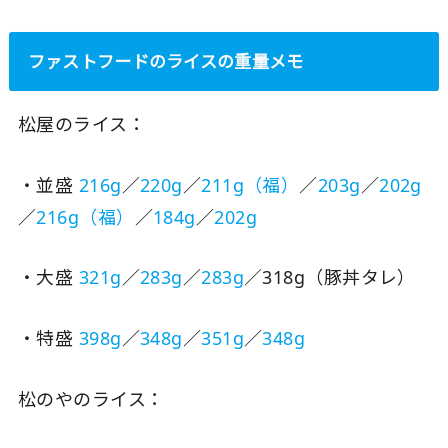
ファストフードのライスの重量メモ
松屋のライス：
・並盛
216g
／
220g
／
211g（福）
／
203g
／
202g
／
216g（福）
／
184g
／
202g
・大盛
321g
／
283g
／
283g
／318g（豚丼タレ）
・特盛
398g
／
348g
／
351g
／
348g
松のやのライス：