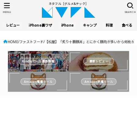
ネタフル［グルメ&テック］
MENU
SEARCH
レビュー
iPhone裏ワザ
iPhone
キャンプ
料理
食べる
HOME
ファストフード
【松屋】「炙り十勝豚丼」とにかく豚肉が多いから何枚か数
Kindleセール最新情報
最新レビュー
Amazon電書セール
Amazon家電セール