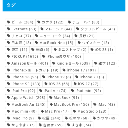
タグ
ビール
(284)
カナダ
(122)
チューハイ
(83)
Evernote
(63)
マレーシア
(44)
クラフトビール
(43)
チェコ
(37)
ニューヨーク
(24)
長野
(21)
日本酒
(18)
MacBook Neo
(15)
ウイスキー
(13)
東京
(11)
長崎
(6)
ミニストップ
(2)
iOS 28
(1)
PICKUP
(1615)
iPhone裏ワザ
(100)
Amazonセール
(401)
Kindleセール
(539)
雑学
(123)
iPhoneショートカット
(19)
iPhone 17
(191)
iPhone 18
(95)
iPhone 19
(8)
iPhone 20
(3)
iPhone SE
(133)
iOS 26
(68)
iOS 27
(27)
iPad Pro
(92)
iPad Air
(74)
iPad mini
(92)
Apple Watch
(298)
MacBook
(91)
MacBook Air
(245)
MacBook Pro
(156)
iMac
(43)
Mac mini
(40)
Mac Pro
(17)
Mac Studio
(23)
iMac Pro
(9)
松屋
(244)
松のや
(68)
かつや
(49)
からやま
(37)
吉野家
(55)
すき家
(74)