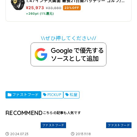
1.47インチ大画面 最長21日間バッテリー ゴルフ/サ
イクリング/登山 スポーツモード100種類以上 GPS
¥25,973
¥33,880
23%OFF
搭載 情緒/健康モニタリング iOS & Android対応 ブ
+260pt (1%還元)
ラック
\\ぜひ押してください//
ファストフード
PICKUP
松屋
RECOMMEND
ファストフード
ファストフード
2024.07.23
2013.11.18