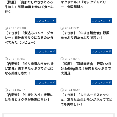
【松屋】「山形だしわさびとろろ
マクドナルド「マックデリバリ
牛めし」気温38度を歩いて食べに
ー」全国展開へ
行く
ファストフード
ファストフード
2025.05.08
2024.10.31
【すき家】「煮込みハンバーグカ
【すき家】「牛すき鍋定食」野菜
レー」肉汁までルウになるのか食
たっぷり肉たっぷりで旨い！
べてみた【レビュー】
ファストフード
ファストフード
2025.07.06
2026.07.15
【吉野家】「ピリ辛青ねぎから揚
【松屋】「回鍋肉定食」野菜1/2日
げ定食」青ネギたっぷりでクセに
分＆600g超え！豚肉もたっぷりで
なる美味しさだ！
大満足
ファストフード
ファストフード
2024.06.06
2024.06.18
【吉野家】「牛麦とろ丼」麦飯に
【すき家】「レモネードスカッシ
とろろとオクラが最高に旨い！
ュ」凍らせた生レモンが入っててと
ても美味しい！