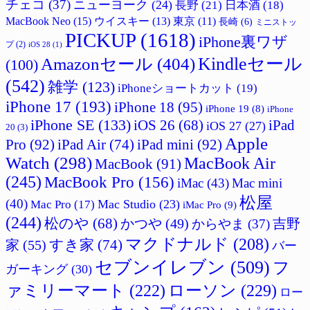
チェコ
(37)
ニューヨーク
(24)
長野
(21)
日本酒
(18)
MacBook Neo
(15)
ウイスキー
(13)
東京
(11)
長崎
(6)
ミニストッ
PICKUP
(1618)
iPhone裏ワザ
プ
(2)
iOS 28
(1)
Amazonセール
(404)
Kindleセール
(100)
(542)
雑学
(123)
iPhoneショートカット
(19)
iPhone 17
(193)
iPhone 18
(95)
iPhone 19
(8)
iPhone
iPhone SE
(133)
iPad
iOS 26
(68)
iOS 27
(27)
20
(3)
Apple
Pro
(92)
iPad Air
(74)
iPad mini
(92)
Watch
(298)
MacBook Air
MacBook
(91)
(245)
MacBook Pro
(156)
iMac
(43)
Mac mini
松屋
(40)
Mac Studio
(23)
Mac Pro
(17)
iMac Pro
(9)
(244)
松のや
(68)
かつや
(49)
吉野
からやま
(37)
マクドナルド
(208)
すき家
(74)
家
(55)
バー
セブンイレブン
(509)
フ
ガーキング
(30)
ァミリーマート
(222)
ローソン
(229)
ロー