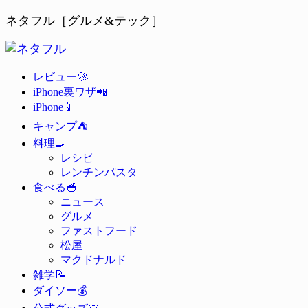
ネタフル［グルメ&テック］
🚀
レビュー
📲
iPhone裏ワザ
📱
iPhone
⛺
キャンプ
🍳
料理
レシピ
レンチンパスタ
🥣
食べる
ニュース
グルメ
ファストフード
松屋
マクドナルド
📝
雑学
💰
ダイソー
👕