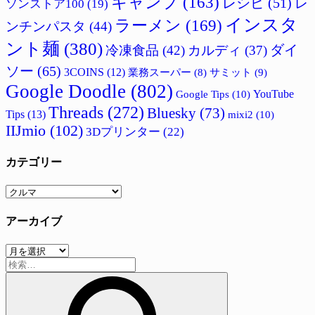
キャンプ
(163)
レシピ
(51)
レ
ソンストア100
(19)
インスタ
ラーメン
(169)
ンチンパスタ
(44)
ント麺
(380)
ダイ
冷凍食品
(42)
カルディ
(37)
ソー
(65)
3COINS
(12)
サミット
(9)
業務スーパー
(8)
Google Doodle
(802)
Google Tips
(10)
YouTube
Threads
(272)
Bluesky
(73)
Tips
(13)
mixi2
(10)
IIJmio
(102)
3Dプリンター
(22)
カテゴリー
カ
テ
アーカイブ
ゴ
リ
ア
ー
検
ー
索:
カ
イ
ブ