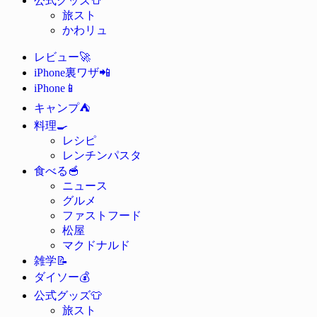
公式グッズ
旅スト
かわリュ
🚀
レビュー
📲
iPhone裏ワザ
📱
iPhone
⛺
キャンプ
🍳
料理
レシピ
レンチンパスタ
🥣
食べる
ニュース
グルメ
ファストフード
松屋
マクドナルド
📝
雑学
💰
ダイソー
👕
公式グッズ
旅スト