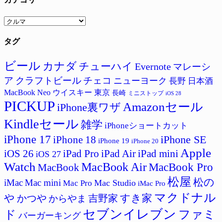
カ
テ
タグ
ゴ
リ
ー
ビール
カナダ
チューハイ
Evernote
マレーシ
ア
クラフトビール
チェコ
ニューヨーク
長野
日本酒
MacBook Neo
ウイスキー
東京
長崎
ミニストップ
iOS 28
PICKUP
Amazonセール
iPhone裏ワザ
Kindleセール
雑学
iPhoneショートカット
iPhone 17
iPhone SE
iPhone 18
iPhone 19
iPhone 20
Apple
iPad Pro
iPad Air
iPad mini
iOS 26
iOS 27
Watch
MacBook Air
MacBook Pro
MacBook
松屋
松の
iMac
Mac mini
Mac Studio
Mac Pro
iMac Pro
マクドナル
すき家
や
かつや
吉野家
からやま
セブンイレブン
ド
ファミ
バーガーキング