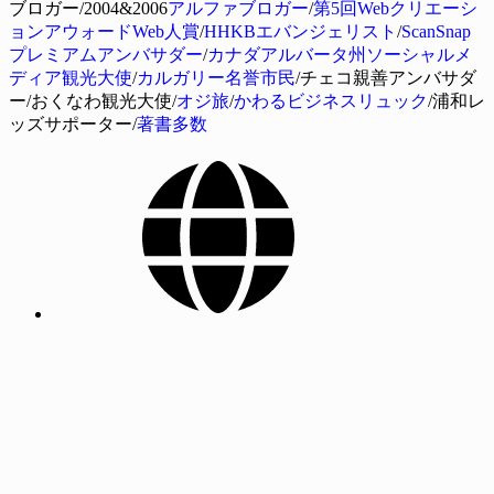
ブロガー/2004&2006
アルファブロガー
/
第5回Webクリエーシ
ョンアウォードWeb人賞
/
HHKBエバンジェリスト
/
ScanSnap
プレミアムアンバサダー
/
カナダアルバータ州ソーシャルメ
ディア観光大使
/
カルガリー名誉市民
/チェコ親善アンバサダ
ー/おくなわ観光大使/
オジ旅
/
かわるビジネスリュック
/浦和レ
ッズサポーター/
著書多数