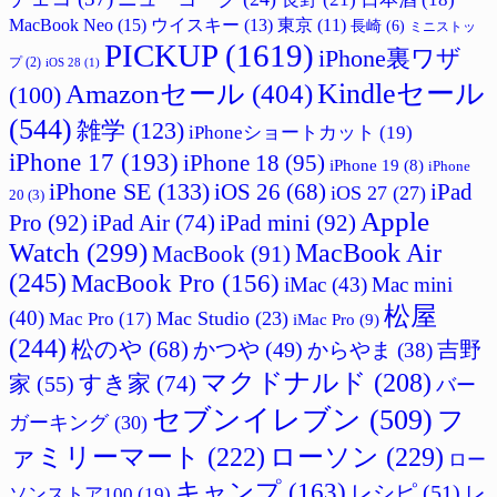
MacBook Neo
(15)
ウイスキー
(13)
東京
(11)
長崎
(6)
ミニストッ
PICKUP
(1619)
iPhone裏ワザ
プ
(2)
iOS 28
(1)
Amazonセール
(404)
Kindleセール
(100)
(544)
雑学
(123)
iPhoneショートカット
(19)
iPhone 17
(193)
iPhone 18
(95)
iPhone 19
(8)
iPhone
iPhone SE
(133)
iPad
iOS 26
(68)
iOS 27
(27)
20
(3)
Apple
Pro
(92)
iPad Air
(74)
iPad mini
(92)
Watch
(299)
MacBook Air
MacBook
(91)
(245)
MacBook Pro
(156)
iMac
(43)
Mac mini
松屋
(40)
Mac Studio
(23)
Mac Pro
(17)
iMac Pro
(9)
(244)
松のや
(68)
かつや
(49)
吉野
からやま
(38)
マクドナルド
(208)
すき家
(74)
家
(55)
バー
セブンイレブン
(509)
フ
ガーキング
(30)
ァミリーマート
(222)
ローソン
(229)
ロー
キャンプ
(163)
レシピ
(51)
レ
ソンストア100
(19)