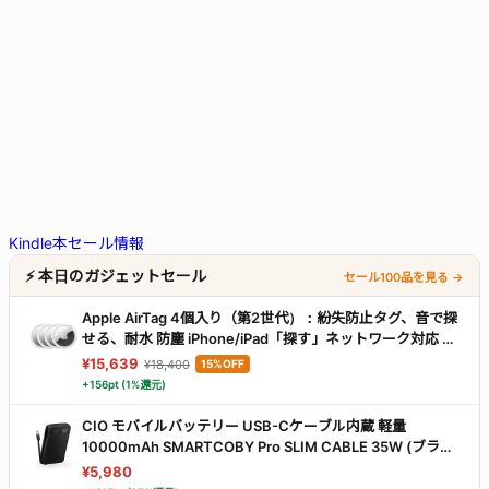
Kindle本セール情報
⚡ 本日のガジェットセール
セール100品を見る →
Apple AirTag 4個入り（第2世代）：紛失防止タグ、音で探
せる、耐水 防塵 iPhone/iPad「探す」ネットワーク対応 、
探せる範囲が最大1.5 倍に広がった「正確な場所を見つけ
¥15,639
¥18,400
15%OFF
る」機能搭載
+156pt (1%還元)
CIO モバイルバッテリー USB-Cケーブル内蔵 軽量
10000mAh SMARTCOBY Pro SLIM CABLE 35W (ブラッ
ク)
¥5,980