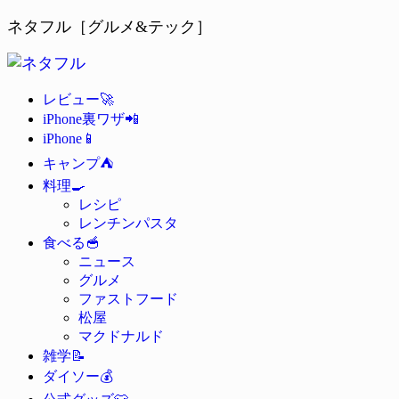
ネタフル［グルメ&テック］
🚀
レビュー
📲
iPhone裏ワザ
📱
iPhone
⛺
キャンプ
🍳
料理
レシピ
レンチンパスタ
🥣
食べる
ニュース
グルメ
ファストフード
松屋
マクドナルド
📝
雑学
💰
ダイソー
👕