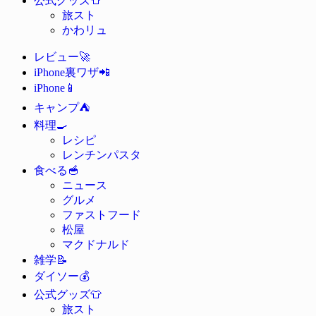
公式グッズ
旅スト
かわリュ
🚀
レビュー
📲
iPhone裏ワザ
📱
iPhone
⛺
キャンプ
🍳
料理
レシピ
レンチンパスタ
🥣
食べる
ニュース
グルメ
ファストフード
松屋
マクドナルド
📝
雑学
💰
ダイソー
👕
公式グッズ
旅スト