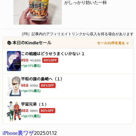
がしっかり効いた一杯
［PR］記事内のアフィリエイトリンクから収入を得る場合があります
📚 本日のKindleセール
セール30件を見る →
この結婚はどうせうまくいかない １
¥99
¥1,320
93%OFF
+1pt (1%還元)
平和の国の島崎へ（１）
¥88
¥792
89%OFF
+1pt (1%還元)
宇宙兄弟（１）
¥88
¥891
90%OFF
+1pt (1%還元)
2025.01.12
iPhone裏ワザ