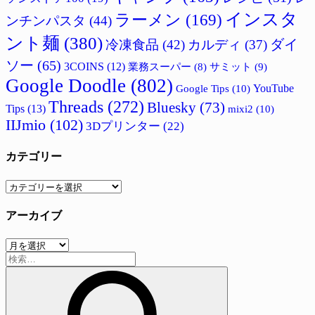
インスタ
ラーメン
(169)
ンチンパスタ
(44)
ント麺
(380)
ダイ
冷凍食品
(42)
カルディ
(37)
ソー
(65)
3COINS
(12)
サミット
(9)
業務スーパー
(8)
Google Doodle
(802)
Google Tips
(10)
YouTube
Threads
(272)
Bluesky
(73)
Tips
(13)
mixi2
(10)
IIJmio
(102)
3Dプリンター
(22)
カテゴリー
カ
テ
アーカイブ
ゴ
リ
ア
ー
検
ー
索:
カ
イ
ブ