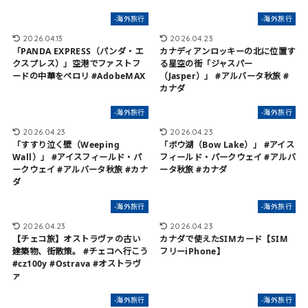
-海外旅行
-海外旅行
2026.04.13
2026.04.23
「PANDA EXPRESS（パンダ・エ
カナディアンロッキーの北に位置す
クスプレス）」空港でファストフ
る星空の街「ジャスパー
ードの中華をペロリ #AdobeMAX
（Jasper）」 #アルバータ秋旅 #
カナダ
-海外旅行
-海外旅行
2026.04.23
2026.04.23
「すすり泣く壁（Weeping
「ボウ湖（Bow Lake）」 #アイス
Wall）」 #アイスフィールド・パ
フィールド・パークウェイ #アルバ
ークウェイ #アルバータ秋旅 #カナ
ータ秋旅 #カナダ
ダ
-海外旅行
-海外旅行
2026.04.23
2026.04.23
【チェコ旅】オストラヴァの古い
カナダで使えたSIMカード【SIM
建築物、街散策。 #チェコへ行こう
フリーiPhone】
#cz100y #Ostrava #オストラヴ
ァ
-海外旅行
-海外旅行