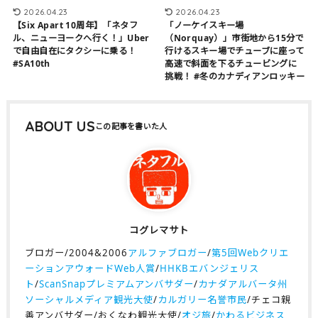
2026.04.23
2026.04.23
【Six Apart 10周年】「ネタフ
「ノーケイスキー場
ル、ニューヨークへ行く！」Uber
（Norquay）」市街地から15分で
で自由自在にタクシーに乗る！
行けるスキー場でチューブに座って
#SA10th
高速で斜面を下るチュービングに
挑戦！ #冬のカナディアンロッキー
ABOUT US
コグレマサト
ブロガー/2004&2006
アルファブロガー
/
第5回Webクリエ
ーションアウォードWeb人賞
/
HHKBエバンジェリス
ト
/
ScanSnapプレミアムアンバサダー
/
カナダアルバータ州
ソーシャルメディア観光大使
/
カルガリー名誉市民
/チェコ親
善アンバサダー/おくなわ観光大使/
オジ旅
/
かわるビジネス