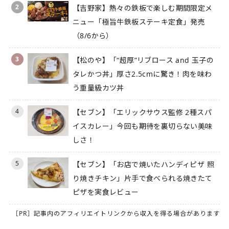
2
【吉野家】熱々の鉄板で楽しむ期間限定メ
ニュー「極旨牛鉄板ステーキ定食」発売
（8/6から）
3
【松のや】「“超厚”リブロース and 玉子の
タレかつ丼」厚さ2.5cmに驚き！肉を味わ
う重量級カツ丼
4
【セブン】「エリックサウス監修 2種スパ
イスカレー」今回も期待を裏切らない美味
しさ！
5
【セブン】「お店で焼いたハンディピザ 照
り焼きチキン」片手で食べられる焼きたて
ピザを実食レビュー
［PR］記事内のアフィリエイトリンクから収入を得る場合があります