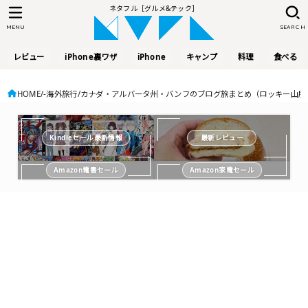
ネタフル［グルメ&テック］
MENU
SEARCH
レビュー
iPhone裏ワザ
iPhone
キャンプ
料理
食べる
HOME
-海外旅行
カナダ・アルバータ州・バンフのブログ旅まとめ（ロッキー山脈
Kindleセール最新情報
最新レビュー
Amazon電書セール
Amazon家電セール