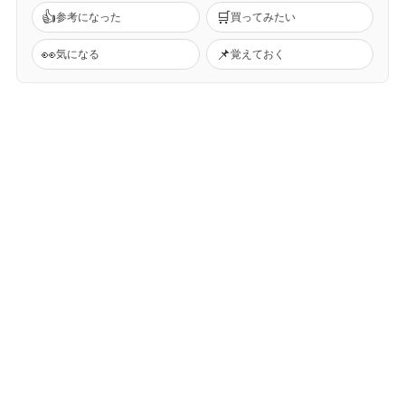
👍
🛒
参考になった
買ってみたい
👀
📌
気になる
覚えておく