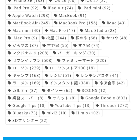
iPhone SE
(133)
iOS 26
(68)
iOS 27
(27)
iPad Pro
(92)
iPad Air
(74)
iPad mini
(92)
Apple Watch
(298)
MacBook
(91)
MacBook Air
(245)
MacBook Pro
(156)
iMac
(43)
Mac mini
(40)
Mac Pro
(17)
Mac Studio
(23)
iMac Pro
(9)
松屋
(244)
松のや
(68)
かつや
(48)
からやま
(37)
吉野家
(55)
すき家
(74)
マクドナルド
(208)
バーガーキング
(30)
セブンイレブン
(508)
ファミリーマート
(220)
ローソン
(229)
ローソンストア100
(19)
キャンプ
(163)
レシピ
(51)
レンチンパスタ
(44)
ラーメン
(169)
インスタント麺
(380)
冷凍食品
(42)
カルディ
(37)
ダイソー
(65)
3COINS
(12)
業務スーパー
(8)
サミット
(9)
Google Doodle
(802)
Google Tips
(10)
YouTube Tips
(13)
Threads
(272)
Bluesky
(73)
mixi2
(10)
IIJmio
(102)
3Dプリンター
(22)