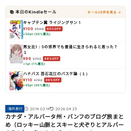
📚 本日のKindleセール
セール29件を見る →
キャプテン翼 ライジングサン 1
¥100
¥506
80%OFF
+50pt (50%還元)
男女比1：5の世界でも普通に生きられると思った？
１
¥99
¥792
88%OFF
+1pt (1%還元)
ハナバス 苔石花江のバスケ論（１）
¥110
¥792
86%OFF
+55pt (50%還元)
2014.02.14
2026.04.23
-海外旅行
カナダ・アルバータ州・バンフのブログ旅まと
め（ロッキー山脈とスキーと犬ぞりとアルバー