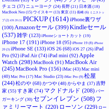
チェコ
(37)
ニューヨーク
(24)
長野
(21)
日本酒
(18)
MacBook Neo
(15)
ウイスキー
(13)
東京
(11)
長崎
(6)
ミニストッ
PICKUP
(1614)
iPhone裏ワザ
プ
(2)
iOS 28
(1)
Amazonセール
(399)
Kindleセール
(100)
(537)
雑学
(123)
iPhoneショートカット
(19)
iPhone 17
(191)
iPhone 18
(95)
iPhone 19
(8)
iPhone
iPhone SE
(133)
iPad
iOS 26
(68)
iOS 27
(26)
20
(3)
Apple
Pro
(92)
iPad Air
(74)
iPad mini
(92)
Watch
(298)
MacBook Air
MacBook
(91)
(245)
MacBook Pro
(156)
iMac
(43)
Mac mini
松屋
(40)
Mac Studio
(23)
Mac Pro
(17)
iMac Pro
(9)
(244)
松のや
(68)
吉野
かつや
(48)
からやま
(37)
マクドナルド
(208)
すき家
(74)
家
(55)
バー
セブンイレブン
(508)
フ
ガーキング
(30)
ァミリーマート
(220)
ローソン
(229)
ロー