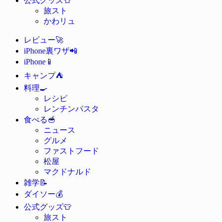
公式グッズ
旅スト
かわリュ
🚀
レビュー
📲
iPhone裏ワザ
📱
iPhone
⛺
キャンプ
🍳
料理
レシピ
レンチンパスタ
🥣
食べる
ニュース
グルメ
ファストフード
松屋
マクドナルド
📝
雑学
💰
ダイソー
👕
公式グッズ
旅スト