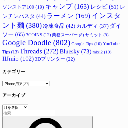
キャンプ
(163)
レシピ
(51)
レ
ソンストア100
(19)
インスタ
ラーメン
(169)
ンチンパスタ
(44)
ント麺
(380)
ダイ
冷凍食品
(42)
カルディ
(37)
ソー
(65)
3COINS
(12)
サミット
(9)
業務スーパー
(8)
Google Doodle
(802)
Google Tips
(10)
YouTube
Threads
(272)
Bluesky
(73)
Tips
(13)
mixi2
(10)
IIJmio
(102)
3Dプリンター
(22)
カテゴリー
カ
テ
アーカイブ
ゴ
リ
ア
ー
検
ー
索:
カ
イ