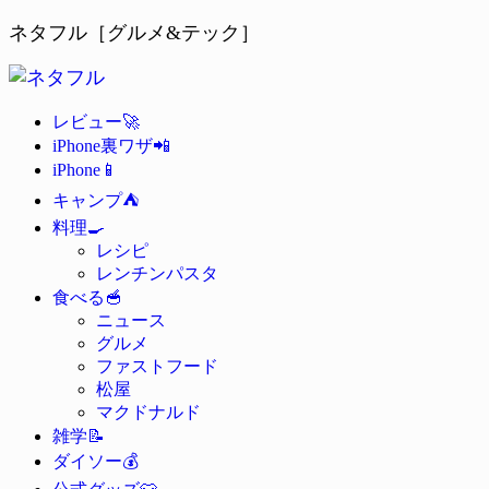
ネタフル［グルメ&テック］
🚀
レビュー
📲
iPhone裏ワザ
📱
iPhone
⛺
キャンプ
🍳
料理
レシピ
レンチンパスタ
🥣
食べる
ニュース
グルメ
ファストフード
松屋
マクドナルド
📝
雑学
💰
ダイソー
👕