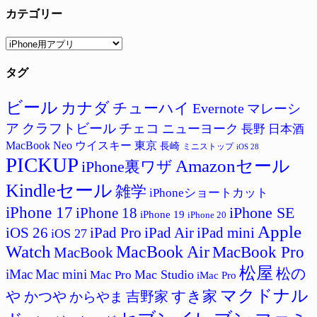
カテゴリー
カ
テ
タグ
ゴ
リ
ー
ビール
カナダ
チューハイ
Evernote
マレーシ
ア
クラフトビール
チェコ
ニューヨーク
長野
日本酒
MacBook Neo
ウイスキー
東京
長崎
ミニストップ
iOS 28
PICKUP
Amazonセール
iPhone裏ワザ
Kindleセール
雑学
iPhoneショートカット
iPhone 17
iPhone SE
iPhone 18
iPhone 19
iPhone 20
Apple
iPad Pro
iPad Air
iPad mini
iOS 26
iOS 27
Watch
MacBook Air
MacBook Pro
MacBook
松屋
松の
iMac
Mac mini
Mac Studio
Mac Pro
iMac Pro
マクドナル
すき家
や
吉野家
かつや
からやま