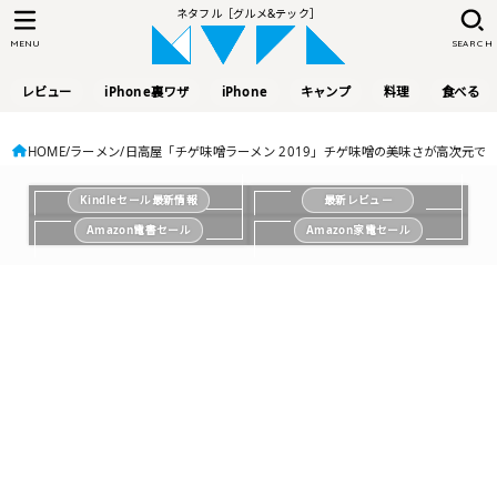
ネタフル［グルメ&テック］
MENU
SEARCH
レビュー
iPhone裏ワザ
iPhone
キャンプ
料理
食べる
HOME
ラーメン
日高屋「チゲ味噌ラーメン 2019」チゲ味噌の美味さが高次元で
Kindleセール最新情報
最新レビュー
Amazon電書セール
Amazon家電セール