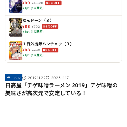
¥99
¥1,320
93%OFF
+1pt (1%還元)
だんドーン（３）
¥88
¥792
89%OFF
+1pt (1%還元)
１日外出録ハンチョウ（３）
¥88
¥792
89%OFF
+1pt (1%還元)
2019.11.22
2023.11.17
ラーメン
日高屋「チゲ味噌ラーメン 2019」チゲ味噌の
美味さが高次元で安定している！