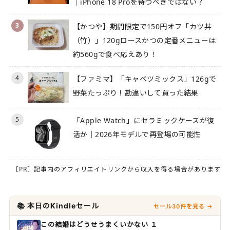
｜iPhone 18 Proを待つべきではない？
3
【かつや】期間限定で150円オフ「カツ丼
（竹）」120gロースかつの定番メニューは
約560gで食べ応えあり！
4
【ファミマ】「キャベツミックス」126gで
野菜たっぷり！勘違いして買った結果
5
「Apple Watch」にセラミックケースが復
活か｜2026年モデルで再登場の可能性
［PR］記事内のアフィリエイトリンクから収入を得る場合があります
📚 本日のKindleセール
セール30件を見る →
この結婚はどうせうまくいかない １