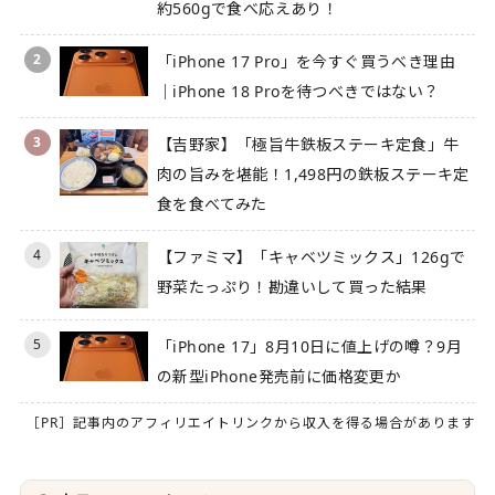
約560gで食べ応えあり！
2
「iPhone 17 Pro」を今すぐ買うべき理由
｜iPhone 18 Proを待つべきではない？
3
【吉野家】「極旨牛鉄板ステーキ定食」牛
肉の旨みを堪能！1,498円の鉄板ステーキ定
食を食べてみた
4
【ファミマ】「キャベツミックス」126gで
野菜たっぷり！勘違いして買った結果
5
「iPhone 17」8月10日に値上げの噂？9月
の新型iPhone発売前に価格変更か
［PR］記事内のアフィリエイトリンクから収入を得る場合があります