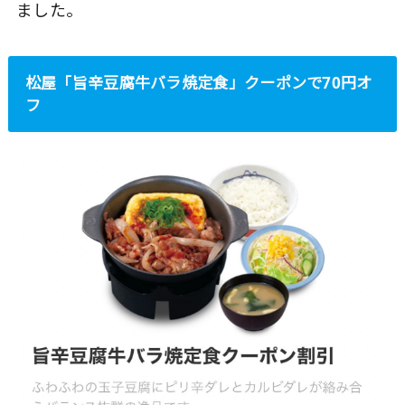
ました。
松屋「旨辛豆腐牛バラ焼定食」クーポンで70円オ
フ