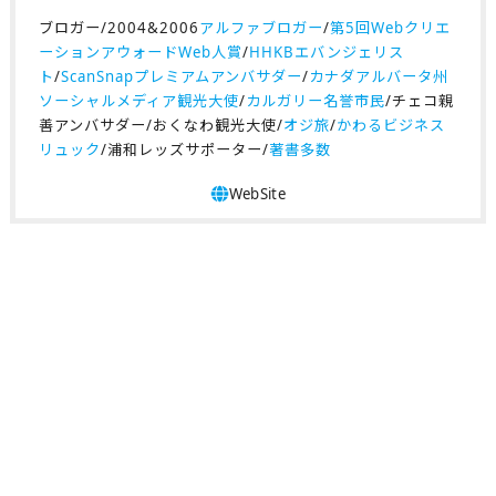
ブロガー/2004&2006
アルファブロガー
/
第5回Webクリエ
ーションアウォードWeb人賞
/
HHKBエバンジェリス
ト
/
ScanSnapプレミアムアンバサダー
/
カナダアルバータ州
ソーシャルメディア観光大使
/
カルガリー名誉市民
/チェコ親
善アンバサダー/おくなわ観光大使/
オジ旅
/
かわるビジネス
リュック
/浦和レッズサポーター/
著書多数