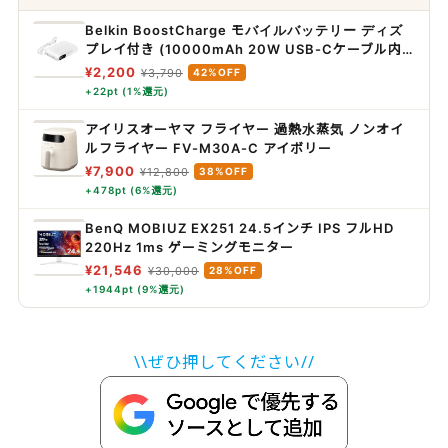
Belkin BoostCharge モバイルバッテリー ディズ
プレイ付き (10000mAh 20W USB-Cケーブル内
蔵) 最大20W PD高速充電対応 PPS対応
¥2,200
¥3,790
42%OFF
iPhone&Androidスマホ対応 2台同時充電 PSE認証
+22pt (1%還元)
軽量&コンパクト 機内持込可能 アウトドア/災害/緊
急用の便利グッズ メーカー保証2年 ホワイト
アイリスオーヤマ フライヤー 過熱水蒸気 ノンオイ
BPB027fqWH
ルフライヤー FV-M30A-C アイボリー
¥7,900
¥12,800
38%OFF
+478pt (6%還元)
BenQ MOBIUZ EX251 24.5インチ IPS フルHD
220Hz 1ms ゲーミングモニター
¥21,546
¥30,000
28%OFF
+1944pt (9%還元)
\\ぜひ押してください//