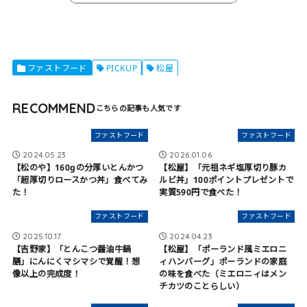
ファストフード
PICKUP
松屋
RECOMMEND
ファストフード
ファストフード
2024.05.23
2026.01.06
【松のや】160gの分厚いとんかつ
【松屋】「元祖ネギ塩厚切り豚カ
「超厚切りロースかつ丼」食べてみ
ルビ丼」100ポイントプレゼントで
た！
実質590円で食べた！
ファストフード
ファストフード
2025.10.17
2024.04.23
【吉野家】「とんこつ醤油牛鍋
【松屋】「ポーランド風ミエロニ
膳」にんにくマシマシで覚醒！想
ィハンバーグ」ポーランドの家庭
像以上の完成度！
の味を食べた（ミエロニィはメン
チカツのことらしい）