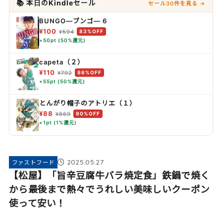
📚 本日のKindleセール
セール30件を見る →
BUNGO―ブンゴ― 6
¥100
¥594
83%OFF
+50pt (50%還元)
capeta（２）
¥110
¥792
86%OFF
+55pt (50%還元)
とんがり帽子のアトリエ（１）
¥88
¥869
90%OFF
+1pt (1%還元)
2025.05.27
ファストフード
【松屋】「旨辛豆腐牛バラ焼定食」鉄鍋で焼く
から最後まで熱々でうれしい美味しいクーポン
使って安い！