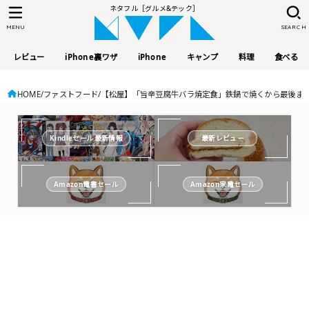
ネタフル［グルメ&テック］
MENU
SEARCH
レビュー
iPhone裏ワザ
iPhone
キャンプ
料理
食べる
HOME
ファストフード
【松屋】「旨辛豆腐牛バラ焼定食」鉄鍋で焼くから最後ま
Kindleセール最新情報
最新レビュー
Amazon電書セール
Amazon家電セール