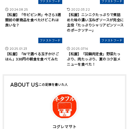
ファストフード
ファストフード
2024.08.25
2022.03.22
【松屋】「牛ビビン丼」今さら3週
【松屋】ニンニクたっぷりで煮詰
間前の新商品を食べたけどこれは
めた味の濃い玉ねぎソースが完全に
良いな？
主役「たっぷりシャリアピンソース
のポークソテー」
ファストフード
ファストフード
2025.01.23
2025.07.16
【松屋】「Wで選べる玉子かけご
【松屋】「回鍋肉定食」野菜たっ
はん」330円の朝食を食べてみた
ぷり、肉たっぷり、夏のコク旨メ
ニューを食べた！
ABOUT US
コグレマサト