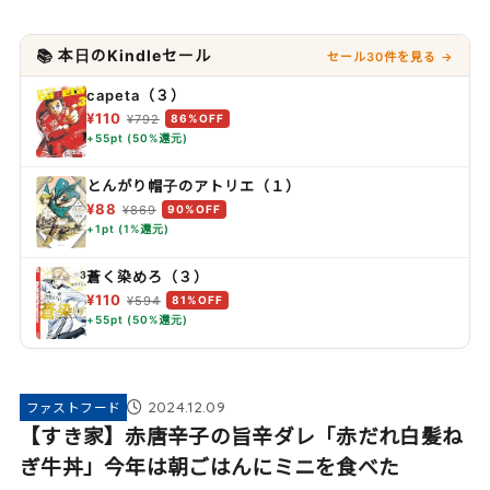
📚 本日のKindleセール
セール30件を見る →
capeta（３）
¥110
¥792
86%OFF
+55pt (50%還元)
とんがり帽子のアトリエ（１）
¥88
¥869
90%OFF
+1pt (1%還元)
蒼く染めろ（３）
¥110
¥594
81%OFF
+55pt (50%還元)
2024.12.09
ファストフード
【すき家】赤唐辛子の旨辛ダレ「赤だれ白髪ね
ぎ牛丼」今年は朝ごはんにミニを食べた