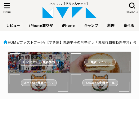
ネタフル［グルメ&テック］
MENU
SEARCH
レビュー
iPhone裏ワザ
iPhone
キャンプ
料理
食べる
HOME
ファストフード
【すき家】赤唐辛子の旨辛ダレ「赤だれ白髪ねぎ牛丼」今
Kindleセール最新情報
最新レビュー
Amazon電書セール
Amazon家電セール