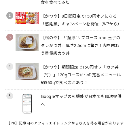
食を食べてみた
2
【かつや】8日間限定で150円オフになる
「感謝祭」キャンペーンを開催（8/7から）
3
【松のや】「“超厚”リブロース and 玉子の
タレかつ丼」厚さ2.5cmに驚き！肉を味わ
う重量級カツ丼
4
【かつや】期間限定で150円オフ「カツ丼
（竹）」120gロースかつの定番メニューは
約560gで食べ応えあり！
5
GoogleマップのAI機能が日本でも順次提供
へ
［PR］記事内のアフィリエイトリンクから収入を得る場合があります