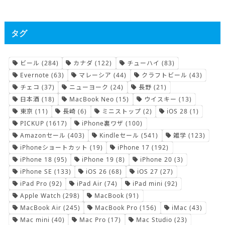
タグ
ビール
(284)
カナダ
(122)
チューハイ
(83)
Evernote
(63)
マレーシア
(44)
クラフトビール
(43)
チェコ
(37)
ニューヨーク
(24)
長野
(21)
日本酒
(18)
MacBook Neo
(15)
ウイスキー
(13)
東京
(11)
長崎
(6)
ミニストップ
(2)
iOS 28
(1)
PICKUP
(1617)
iPhone裏ワザ
(100)
Amazonセール
(403)
Kindleセール
(541)
雑学
(123)
iPhoneショートカット
(19)
iPhone 17
(192)
iPhone 18
(95)
iPhone 19
(8)
iPhone 20
(3)
iPhone SE
(133)
iOS 26
(68)
iOS 27
(27)
iPad Pro
(92)
iPad Air
(74)
iPad mini
(92)
Apple Watch
(298)
MacBook
(91)
MacBook Air
(245)
MacBook Pro
(156)
iMac
(43)
Mac mini
(40)
Mac Pro
(17)
Mac Studio
(23)