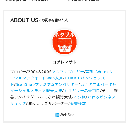
ABOUT US
コグレマサト
ブロガー/2004&2006
アルファブロガー
/
第5回Webクリエ
ーションアウォードWeb人賞
/
HHKBエバンジェリス
ト
/
ScanSnapプレミアムアンバサダー
/
カナダアルバータ州
ソーシャルメディア観光大使
/
カルガリー名誉市民
/チェコ親
善アンバサダー/おくなわ観光大使/
オジ旅
/
かわるビジネス
リュック
/浦和レッズサポーター/
著書多数