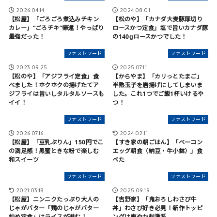
2026.04.14
2024.08.01
【松屋】「ごろごろ煮込みチキン
【松のや】「カナダ大麦豚厚切り
カレー」“ごろチキ”帰還！やっぱり
ロースかつ定食」塩で旨いカナダ豚
最強だった！
の140gロースかつでした！
ファストフード
ファストフード
2023.09.25
2025.07.11
【松のや】「アジフライ定食」食
【からやま】「カリっとたまご」
べました！ホクホクの揚げたてア
半熟玉子を唐揚げにしてしまいま
ジフライは旨いしタルタルソースも
した。これ1つでご飯1杯いけるや
イイ！
つ！
ファストフード
ファストフード
2026.07.16
2024.02.11
【松屋】「豆乳ぷりん」150円でこ
【すき家の朝ごはん】「ベーコン
の満足感！黒蜜ときな粉で楽しむ
エッグ朝食（納豆・牛小鉢）」食
和スイーツ
べた
ファストフード
ファストフード
2021.03.18
2025.09.19
【松屋】ニンニクたっぷり大人の
【吉野家】「鬼おろしわさび牛
じゃがバター「鶏のじゃがバター
丼」わさび好き必見！新作トッピ
炒め定食」はライスが進む！
ングは爽やか刺激系