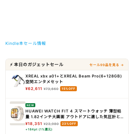
Kindle本セール情報
⚡ 本日のガジェットセール
セール99品を見る →
XREAL xbx a01+とXREAL Beam Pro(6+128GB)
空間エンタメセット
¥62,611
¥73,660
15%OFF
NEW
HUAWEI WATCH FIT 4 スマートウォッチ 薄型軽
量 1.82インチ大画面 アウトドアに適した気圧計と
測位システム 通知 フィットネス ヘルストラッカー
¥18,351
¥23,980
23%OFF
情緒測定 10日間ロングバッテリー iOS/Android ホ
+184pt (1%還元)
ワイト