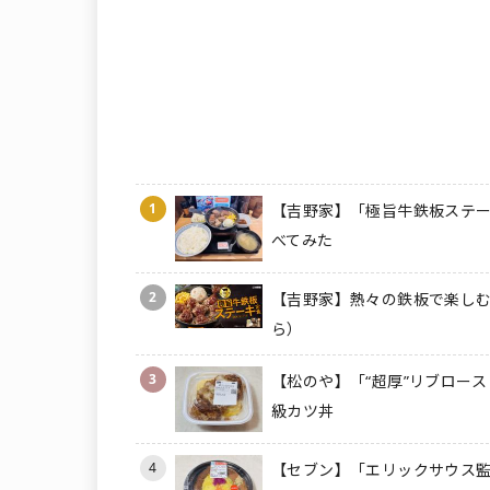
1
【吉野家】「極旨牛鉄板ステー
べてみた
2
【吉野家】熱々の鉄板で楽しむ
ら）
3
【松のや】「“超厚”リブロース
級カツ丼
4
【セブン】「エリックサウス監