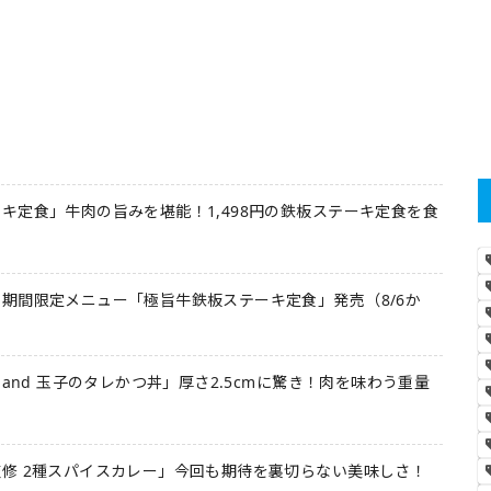
キ定食」牛肉の旨みを堪能！1,498円の鉄板ステーキ定食を食
期間限定メニュー「極旨牛鉄板ステーキ定食」発売（8/6か
 and 玉子のタレかつ丼」厚さ2.5cmに驚き！肉を味わう重量
修 2種スパイスカレー」今回も期待を裏切らない美味しさ！