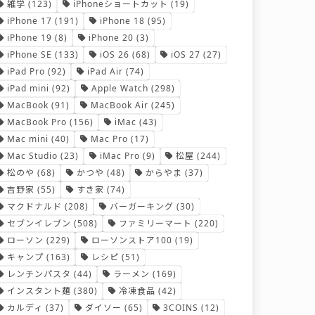
雑学
(123)
iPhoneショートカット
(19)
iPhone 17
(191)
iPhone 18
(95)
iPhone 19
(8)
iPhone 20
(3)
iPhone SE
(133)
iOS 26
(68)
iOS 27
(27)
iPad Pro
(92)
iPad Air
(74)
iPad mini
(92)
Apple Watch
(298)
MacBook
(91)
MacBook Air
(245)
MacBook Pro
(156)
iMac
(43)
Mac mini
(40)
Mac Pro
(17)
Mac Studio
(23)
iMac Pro
(9)
松屋
(244)
松のや
(68)
かつや
(48)
からやま
(37)
吉野家
(55)
すき家
(74)
マクドナルド
(208)
バーガーキング
(30)
セブンイレブン
(508)
ファミリーマート
(220)
ローソン
(229)
ローソンストア100
(19)
キャンプ
(163)
レシピ
(51)
レンチンパスタ
(44)
ラーメン
(169)
インスタント麺
(380)
冷凍食品
(42)
カルディ
(37)
ダイソー
(65)
3COINS
(12)