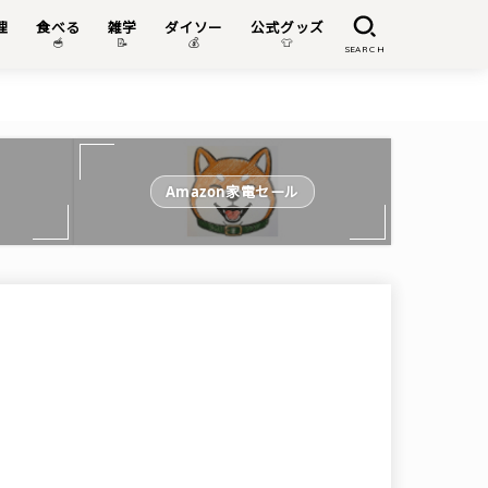
理
食べる
雑学
ダイソー
公式グッズ

🥣
📝
💰
👕
SEARCH
Amazon家電セール