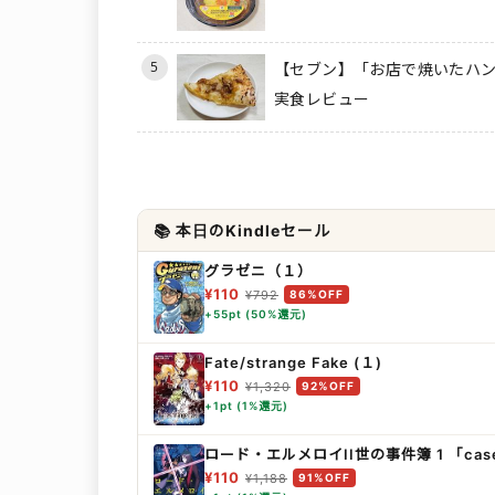
5
【セブン】「お店で焼いたハン
実食レビュー
📚 本日のKindleセール
グラゼニ（１）
¥110
¥792
86%OFF
+55pt (50%還元)
Fate/strange Fake (１)
¥110
¥1,320
92%OFF
+1pt (1%還元)
ロード・エルメロイII世の事件簿 1 「ca
¥110
¥1,188
91%OFF