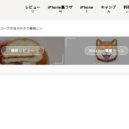
レビュー
iPhone裏ワザ
iPhone
キャンプ
料
🚀
📲
📱
⛺

油スープがまろやかで美味しい
最新レビュー
Amazon電書セール