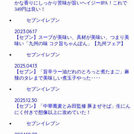
かな香りにしっかり苦味が旨いヘイジーIPA！これで
349円は良い！
セブンイレブン
2023.06.17
【セブン】スープが美味い、具材が美味い、つまり美
味い「九州の味 コク旨ちゃんぽん」【九州フェア】
セブンイレブン
2025.04.13
【セブン】「旨辛ラー油だれのとろっと煮たまご」麻
辣のタレまで美味しい煮玉子やった‥‥
セブンイレブン
2025.12.30
【セブン】「中華蕎麦とみ田監修 豚まぜそば」生にん
にく付きで想像以上に攻めていた！
セブンイレブン