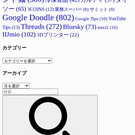
ソー
(65)
3COINS
(12)
サミット
(9)
業務スーパー
(8)
Google Doodle
(802)
Google Tips
(10)
YouTube
Threads
(272)
Bluesky
(73)
Tips
(13)
mixi2
(10)
IIJmio
(102)
3Dプリンター
(22)
カテゴリー
カ
テ
アーカイブ
ゴ
リ
ア
ー
検
ー
索:
カ
イ
ブ