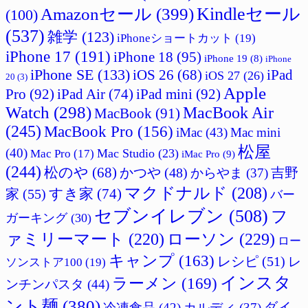
Amazonセール
(399)
Kindleセール
(100)
(537)
雑学
(123)
iPhoneショートカット
(19)
iPhone 17
(191)
iPhone 18
(95)
iPhone 19
(8)
iPhone
iPhone SE
(133)
iPad
iOS 26
(68)
iOS 27
(26)
20
(3)
Apple
Pro
(92)
iPad Air
(74)
iPad mini
(92)
Watch
(298)
MacBook Air
MacBook
(91)
(245)
MacBook Pro
(156)
iMac
(43)
Mac mini
松屋
(40)
Mac Studio
(23)
Mac Pro
(17)
iMac Pro
(9)
(244)
松のや
(68)
吉野
かつや
(48)
からやま
(37)
マクドナルド
(208)
すき家
(74)
家
(55)
バー
セブンイレブン
(508)
フ
ガーキング
(30)
ァミリーマート
(220)
ローソン
(229)
ロー
キャンプ
(163)
レシピ
(51)
レ
ソンストア100
(19)
インスタ
ラーメン
(169)
ンチンパスタ
(44)
ント麺
(380)
ダイ
冷凍食品
(42)
カルディ
(37)