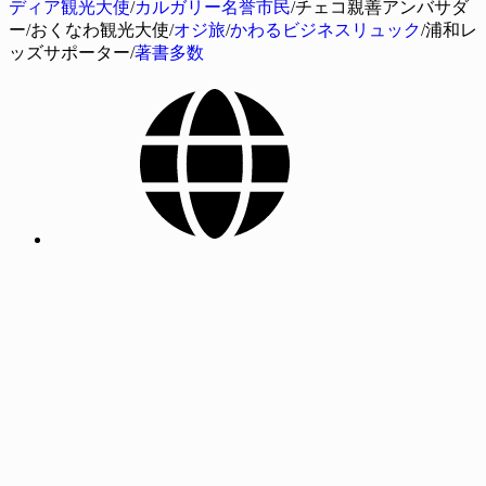
ディア観光大使
/
カルガリー名誉市民
/チェコ親善アンバサダ
ー/おくなわ観光大使/
オジ旅
/
かわるビジネスリュック
/浦和レ
ッズサポーター/
著書多数