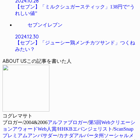
2024.10.28
【セブン】「ミルクシュガースティック」138円で“う
れしい値”
セブンイレブン
2024.12.30
【セブン】「ジューシー鶏メンチカツサンド」つくね
みたい？
ABOUT US
コグレマサト
ブロガー/2004&2006
アルファブロガー
/
第5回Webクリエーシ
ョンアウォードWeb人賞
/
HHKBエバンジェリスト
/
ScanSnap
プレミアムアンバサダー
/
カナダアルバータ州ソーシャルメ