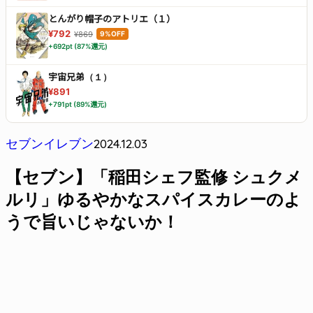
とんがり帽子のアトリエ（１）
¥792
¥869
9%OFF
+692pt (87%還元)
宇宙兄弟（１）
¥891
+791pt (89%還元)
2024.12.03
セブンイレブン
【セブン】「稲田シェフ監修 シュクメ
ルリ」ゆるやかなスパイスカレーのよ
うで旨いじゃないか！