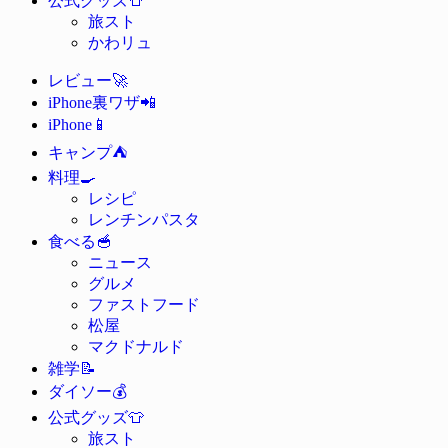
公式グッズ
旅スト
かわリュ
🚀
レビュー
📲
iPhone裏ワザ
📱
iPhone
⛺
キャンプ
🍳
料理
レシピ
レンチンパスタ
🥣
食べる
ニュース
グルメ
ファストフード
松屋
マクドナルド
📝
雑学
💰
ダイソー
👕
公式グッズ
旅スト