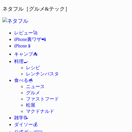
ネタフル［グルメ&テック］
🚀
レビュー
📲
iPhone裏ワザ
📱
iPhone
⛺
キャンプ
🍳
料理
レシピ
レンチンパスタ
🥣
食べる
ニュース
グルメ
ファストフード
松屋
マクドナルド
📝
雑学
💰
ダイソー
👕