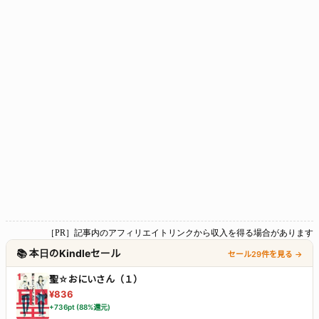
［PR］記事内のアフィリエイトリンクから収入を得る場合があります
📚 本日のKindleセール
セール29件を見る →
聖☆おにいさん（１）
¥836
+736pt (88%還元)