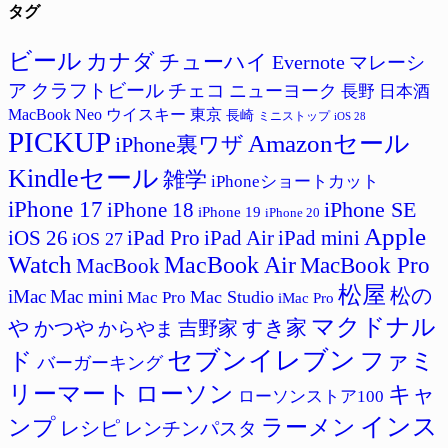
タグ
ゴ
リ
ー
ビール
カナダ
チューハイ
Evernote
マレーシ
ア
クラフトビール
チェコ
ニューヨーク
長野
日本酒
MacBook Neo
ウイスキー
東京
長崎
ミニストップ
iOS 28
PICKUP
Amazonセール
iPhone裏ワザ
Kindleセール
雑学
iPhoneショートカット
iPhone 17
iPhone SE
iPhone 18
iPhone 19
iPhone 20
Apple
iPad Pro
iPad Air
iPad mini
iOS 26
iOS 27
Watch
MacBook Air
MacBook Pro
MacBook
松屋
松の
iMac
Mac mini
Mac Studio
Mac Pro
iMac Pro
マクドナル
すき家
や
吉野家
かつや
からやま
セブンイレブン
ド
ファミ
バーガーキング
リーマート
ローソン
キャ
ローソンストア100
インス
ラーメン
ンプ
レシピ
レンチンパスタ