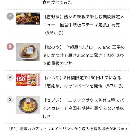
食を食べてみた
2
【吉野家】熱々の鉄板で楽しむ期間限定メ
ニュー「極旨牛鉄板ステーキ定食」発売
（8/6から）
3
【松のや】「“超厚”リブロース and 玉子の
タレかつ丼」厚さ2.5cmに驚き！肉を味わ
う重量級カツ丼
4
【かつや】8日間限定で150円オフになる
「感謝祭」キャンペーンを開催（8/7から）
5
【セブン】「エリックサウス監修 2種スパ
イスカレー」今回も期待を裏切らない美味
しさ！
［PR］記事内のアフィリエイトリンクから収入を得る場合があります