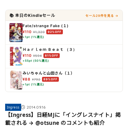
📚 本日のKindleセール
セール29件を見る →
Fate/strange Fake (１)
¥110
¥1,320
92%OFF
+1pt (1%還元)
Ｈａｒｌｅｍ Ｂｅａｔ （３）
¥110
¥594
81%OFF
+55pt (50%還元)
みいちゃんと山田さん（１）
¥88
¥792
89%OFF
+1pt (1%還元)
2014.09.16
Ingress
【Ingress】日経MJに「イングレスナイト」掲
載される → @otsune のコメントも紹介