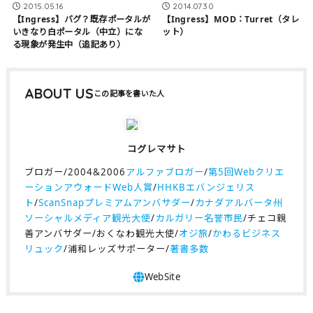
2015.05.16
2014.07.30
【Ingress】バグ？既存ポータルが
【Ingress】MOD：Turret（タレ
いきなり白ポータル（中立）にな
ット）
る現象が発生中（追記あり）
ABOUT US
コグレマサト
ブロガー/2004&2006
アルファブロガー
/
第5回Webクリエ
ーションアウォードWeb人賞
/
HHKBエバンジェリス
ト
/
ScanSnapプレミアムアンバサダー
/
カナダアルバータ州
ソーシャルメディア観光大使
/
カルガリー名誉市民
/チェコ親
善アンバサダー/おくなわ観光大使/
オジ旅
/
かわるビジネス
リュック
/浦和レッズサポーター/
著書多数