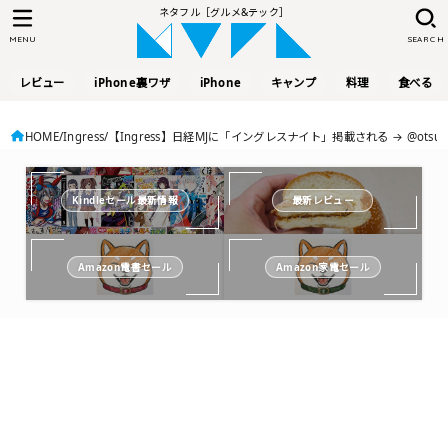
ネタフル［グルメ&テック］
MENU
SEARCH
レビュー
iPhone裏ワザ
iPhone
キャンプ
料理
食べる
HOME
Ingress
【Ingress】日経MJに「イングレスナイト」掲載される → @otsu
Kindleセール最新情報
最新レビュー
Amazon電書セール
Amazon家電セール