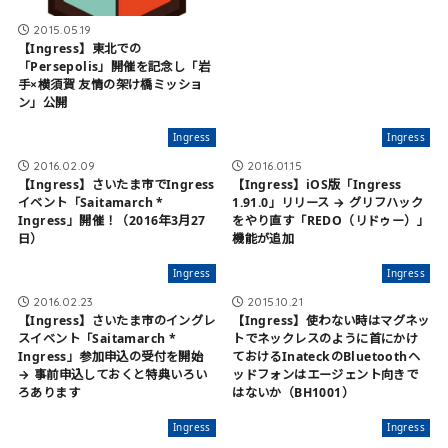
2015.05.19
【Ingress】東北での
「Persepolis」開催を記念し「岩
手×横須賀 友情の架け橋ミッショ
ン」公開
Ingress
Ingress
2016.02.09
2016.01.15
【Ingress】さいたま市でIngress
【Ingress】iOS版「Ingress
イベント「Saitamarch *
1.91.0」リリース → グリフハック
Ingress」開催！（2016年3月27
をやり直す「REDO（リドゥー）」
日）
機能が追加
Ingress
Ingress
2016.02.23
2015.10.21
【Ingress】さいたま市のイングレ
【Ingress】使わない時はマグネッ
スイベント「Saitamarch *
トでネックレスのように首にかけ
Ingress」参加申込の受付を開始
ておけるInateckのBluetoothヘ
→ 事前申込しておくと特典いろい
ッドフォンはエージェント向きで
ろあります
はないか（BH1001）
Ingress
Ingress