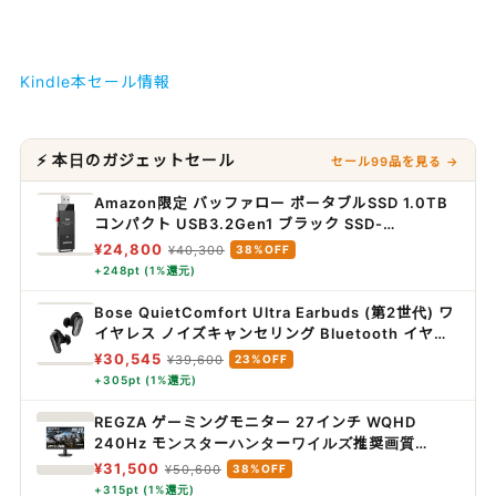
Kindle本セール情報
⚡ 本日のガジェットセール
セール99品を見る →
Amazon限定 バッファロー ポータブルSSD 1.0TB
コンパクト USB3.2Gen1 ブラック SSD-
PUT1.0U3-B/N
¥24,800
¥40,300
38%OFF
+248pt (1%還元)
Bose QuietComfort Ultra Earbuds (第2世代) ワ
イヤレス ノイズキャンセリング Bluetooth イヤホ
ン 最長6時間連続再生 IPX4規格準拠 イマーシブオ
¥30,545
¥39,600
23%OFF
ーディオ 迫力の重低音 ブラック
+305pt (1%還元)
REGZA ゲーミングモニター 27インチ WQHD
240Hz モンスターハンターワイルズ推奨画質
1ms(GTG) HDR10 Fast IPSパネル Adaptive
¥31,500
¥50,600
38%OFF
Sync HDMI対応 RM-G276N
+315pt (1%還元)