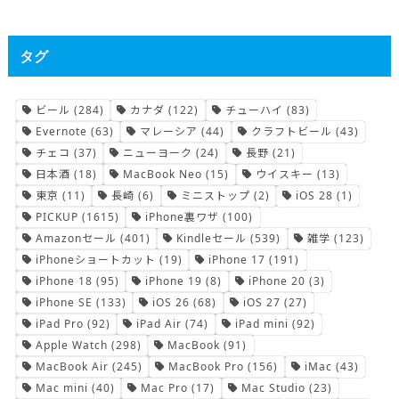
タグ
ビール
(284)
カナダ
(122)
チューハイ
(83)
Evernote
(63)
マレーシア
(44)
クラフトビール
(43)
チェコ
(37)
ニューヨーク
(24)
長野
(21)
日本酒
(18)
MacBook Neo
(15)
ウイスキー
(13)
東京
(11)
長崎
(6)
ミニストップ
(2)
iOS 28
(1)
PICKUP
(1615)
iPhone裏ワザ
(100)
Amazonセール
(401)
Kindleセール
(539)
雑学
(123)
iPhoneショートカット
(19)
iPhone 17
(191)
iPhone 18
(95)
iPhone 19
(8)
iPhone 20
(3)
iPhone SE
(133)
iOS 26
(68)
iOS 27
(27)
iPad Pro
(92)
iPad Air
(74)
iPad mini
(92)
Apple Watch
(298)
MacBook
(91)
MacBook Air
(245)
MacBook Pro
(156)
iMac
(43)
Mac mini
(40)
Mac Pro
(17)
Mac Studio
(23)