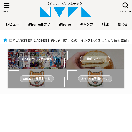
ネタフル［グルメ&テック］
MENU
SEARCH
レビュー
iPhone裏ワザ
iPhone
キャンプ
料理
食べる
HOME
Ingress
【Ingress】初心者向けまとめ：イングレスはぼくらの街を舞台に
Kindleセール最新情報
最新レビュー
Amazon電書セール
Amazon家電セール