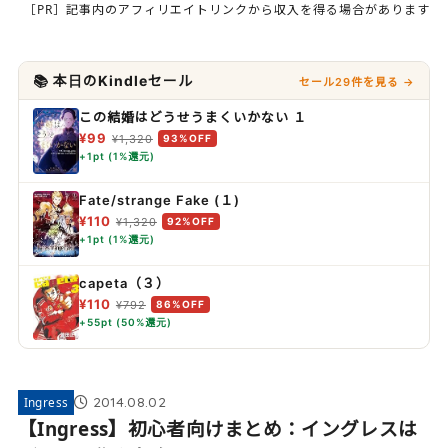
［PR］記事内のアフィリエイトリンクから収入を得る場合があります
📚 本日のKindleセール
セール29件を見る →
この結婚はどうせうまくいかない １
¥99
¥1,320
93%OFF
+1pt (1%還元)
Fate/strange Fake (１)
¥110
¥1,320
92%OFF
+1pt (1%還元)
capeta（３）
¥110
¥792
86%OFF
+55pt (50%還元)
2014.08.02
Ingress
【Ingress】初心者向けまとめ：イングレスは