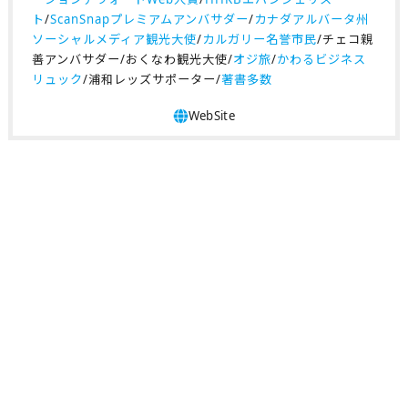
ト
/
ScanSnapプレミアムアンバサダー
/
カナダアルバータ州
ソーシャルメディア観光大使
/
カルガリー名誉市民
/チェコ親
善アンバサダー/おくなわ観光大使/
オジ旅
/
かわるビジネス
リュック
/浦和レッズサポーター/
著書多数