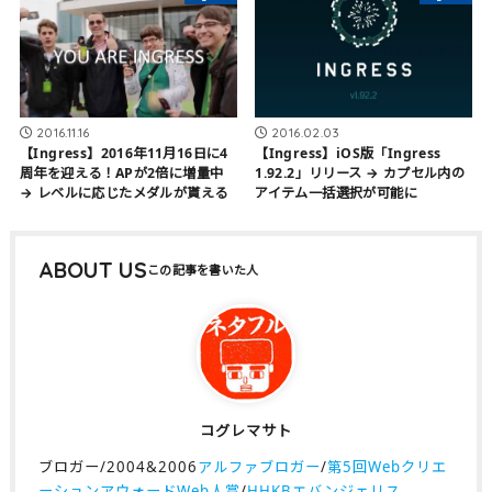
2016.11.16
2016.02.03
【Ingress】2016年11月16日に4
【Ingress】iOS版「Ingress
周年を迎える！APが2倍に増量中
1.92.2」リリース → カプセル内の
→ レベルに応じたメダルが貰える
アイテム一括選択が可能に
ABOUT US
コグレマサト
ブロガー/2004&2006
アルファブロガー
/
第5回Webクリエ
ーションアウォードWeb人賞
/
HHKBエバンジェリス