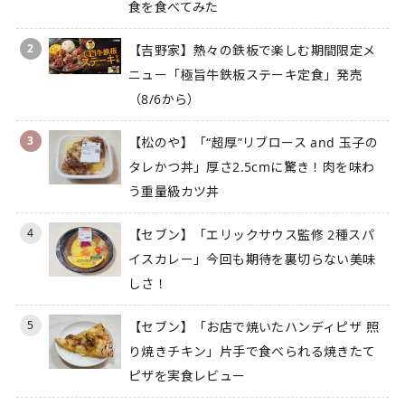
食を食べてみた
2
【吉野家】熱々の鉄板で楽しむ期間限定メ
ニュー「極旨牛鉄板ステーキ定食」発売
（8/6から）
3
【松のや】「“超厚”リブロース and 玉子の
タレかつ丼」厚さ2.5cmに驚き！肉を味わ
う重量級カツ丼
4
【セブン】「エリックサウス監修 2種スパ
イスカレー」今回も期待を裏切らない美味
しさ！
5
【セブン】「お店で焼いたハンディピザ 照
り焼きチキン」片手で食べられる焼きたて
ピザを実食レビュー