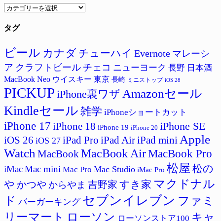
カ
テ
タグ
ゴ
リ
ー
ビール
カナダ
チューハイ
Evernote
マレーシ
ア
クラフトビール
チェコ
ニューヨーク
長野
日本酒
MacBook Neo
ウイスキー
東京
長崎
ミニストップ
iOS 28
PICKUP
Amazonセール
iPhone裏ワザ
Kindleセール
雑学
iPhoneショートカット
iPhone 17
iPhone SE
iPhone 18
iPhone 19
iPhone 20
Apple
iPad Pro
iPad Air
iPad mini
iOS 26
iOS 27
Watch
MacBook Air
MacBook Pro
MacBook
松屋
松の
iMac
Mac mini
Mac Studio
Mac Pro
iMac Pro
マクドナル
すき家
や
かつや
吉野家
からやま
セブンイレブン
ド
ファミ
バーガーキング
リーマート
ローソン
キャ
ローソンストア100