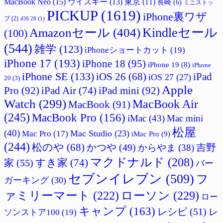
MacBook Neo
(15)
ウイスキー
(13)
東京
(11)
長崎
(6)
ミニストッ
PICKUP
(1619)
iPhone裏ワザ
プ
(2)
iOS 28
(1)
Amazonセール
(404)
Kindleセール
(100)
(544)
雑学
(123)
iPhoneショートカット
(19)
iPhone 17
(193)
iPhone 18
(95)
iPhone 19
(8)
iPhone
iPhone SE
(133)
iPad
iOS 26
(68)
iOS 27
(27)
20
(3)
Apple
Pro
(92)
iPad Air
(74)
iPad mini
(92)
Watch
(299)
MacBook Air
MacBook
(91)
(245)
MacBook Pro
(156)
iMac
(43)
Mac mini
松屋
(40)
Mac Studio
(23)
Mac Pro
(17)
iMac Pro
(9)
(244)
松のや
(68)
かつや
(49)
吉野
からやま
(38)
マクドナルド
(208)
すき家
(74)
家
(55)
バー
セブンイレブン
(509)
フ
ガーキング
(30)
ァミリーマート
(222)
ローソン
(229)
ロー
キャンプ
(163)
レシピ
(51)
レ
ソンストア100
(19)