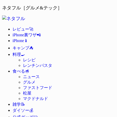
ネタフル［グルメ&テック］
🚀
レビュー
📲
iPhone裏ワザ
📱
iPhone
⛺
キャンプ
🍳
料理
レシピ
レンチンパスタ
🥣
食べる
ニュース
グルメ
ファストフード
松屋
マクドナルド
📝
雑学
💰
ダイソー
👕