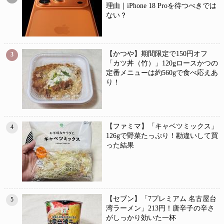
理由｜iPhone 18 Proを待つべきでは
ない？
【かつや】期間限定で150円オフ
3
「カツ丼（竹）」120gロースかつの
定番メニューは約560gで食べ応えあ
り！
【ファミマ】「キャベツミックス」
4
126gで野菜たっぷり！勘違いして買
った結果
【セブン】「7プレミアム 名古屋台
5
湾ラーメン」213円！唐辛子の辛さ
がしっかり効いた一杯