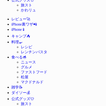
公式グッズ
旅スト
かわリュ
🚀
レビュー
📲
iPhone裏ワザ
📱
iPhone
⛺
キャンプ
🍳
料理
レシピ
レンチンパスタ
🥣
食べる
ニュース
グルメ
ファストフード
松屋
マクドナルド
📝
雑学
💰
ダイソー
👕
公式グッズ
旅スト