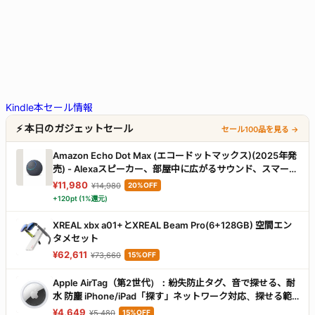
Kindle本セール情報
⚡ 本日のガジェットセール
セール100品を見る →
Amazon Echo Dot Max (エコードットマックス)(2025年発
売) - Alexaスピーカー、部屋中に広がるサウンド、スマート
ホームハブ内蔵、グラファイト
¥11,980
¥14,980
20%OFF
+120pt (1%還元)
XREAL xbx a01+とXREAL Beam Pro(6+128GB) 空間エン
タメセット
¥62,611
¥73,660
15%OFF
Apple AirTag（第2世代）：紛失防止タグ、音で探せる、耐
水 防塵 iPhone/iPad「探す」ネットワーク対応、探せる範
囲が最大1.5 倍に広がった「正確な場所を見つける」機能搭
¥4,649
¥5,480
15%OFF