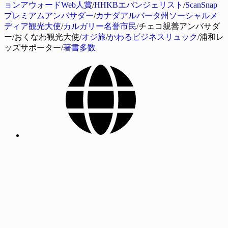
ョンアウォードWeb人賞
/
HHKBエバンジェリスト
/
ScanSnap
プレミアムアンバサダー
/
カナダアルバータ州ソーシャルメ
ディア観光大使
/
カルガリー名誉市民
/チェコ親善アンバサダ
ー/おくなわ観光大使/
オジ旅
/
かわるビジネスリュック
/浦和レ
ッズサポーター/
著書多数