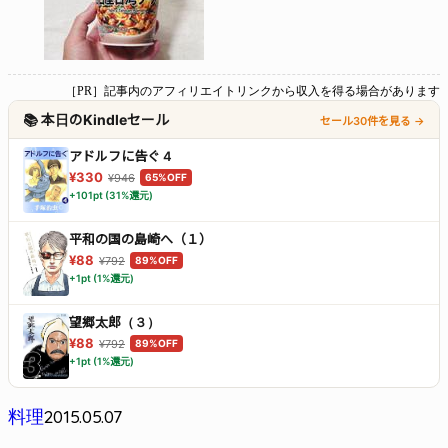
［PR］記事内のアフィリエイトリンクから収入を得る場合があります
📚 本日のKindleセール
セール30件を見る →
アドルフに告ぐ 4
¥330
¥946
65%OFF
+101pt (31%還元)
平和の国の島崎へ（１）
¥88
¥792
89%OFF
+1pt (1%還元)
望郷太郎（３）
¥88
¥792
89%OFF
+1pt (1%還元)
2015.05.07
料理