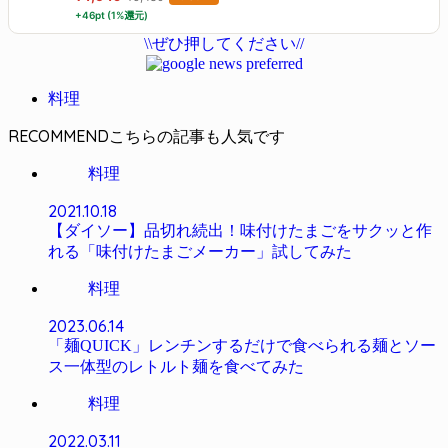
載
+46pt (1%還元)
\\ぜひ押してください//
料理
RECOMMEND
料理
2021.10.18
【ダイソー】品切れ続出！味付けたまごをサクッと作
れる「味付けたまごメーカー」試してみた
料理
2023.06.14
「麺QUICK」レンチンするだけで食べられる麺とソー
ス一体型のレトルト麺を食べてみた
料理
2022.03.11