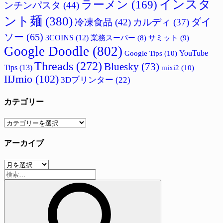
インスタ
ラーメン
(169)
ンチンパスタ
(44)
ント麺
(380)
ダイ
冷凍食品
(42)
カルディ
(37)
ソー
(65)
3COINS
(12)
サミット
(9)
業務スーパー
(8)
Google Doodle
(802)
Google Tips
(10)
YouTube
Threads
(272)
Bluesky
(73)
Tips
(13)
mixi2
(10)
IIJmio
(102)
3Dプリンター
(22)
カテゴリー
カ
テ
アーカイブ
ゴ
リ
ア
ー
検
ー
索:
カ
イ
ブ