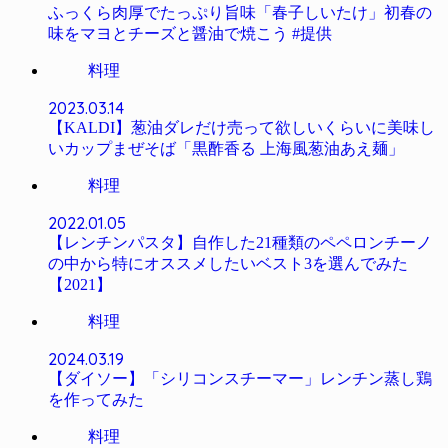
ふっくら肉厚でたっぷり旨味「春子しいたけ」初春の
味をマヨとチーズと醤油で焼こう #提供
料理
2023.03.14
【KALDI】葱油ダレだけ売って欲しいくらいに美味し
いカップまぜそば「黒酢香る 上海風葱油あえ麺」
料理
2022.01.05
【レンチンパスタ】自作した21種類のペペロンチーノ
の中から特にオススメしたいベスト3を選んでみた
【2021】
料理
2024.03.19
【ダイソー】「シリコンスチーマー」レンチン蒸し鶏
を作ってみた
料理