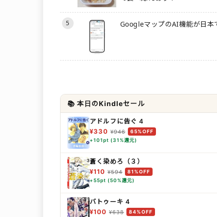
5
GoogleマップのAI機能が日
📚 本日のKindleセール
アドルフに告ぐ 4
¥330
¥946
65%OFF
+101pt (31%還元)
蒼く染めろ（３）
¥110
¥594
81%OFF
+55pt (50%還元)
バトゥーキ 4
¥100
¥638
84%OFF