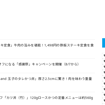
キ定食」牛肉の旨みを堪能！1,498円の鉄板ステーキ定食を食
オフになる「感謝祭」キャンペーンを開催（8/7から）
 and 玉子のタレかつ丼」厚さ2.5cmに驚き！肉を味わう重量
フ「カツ丼（竹）」120gロースかつの定番メニューは約560g