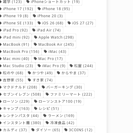
雑学
(123)
iPhoneショートカット
(19)
iPhone 17
(192)
iPhone 18
(95)
iPhone 19
(8)
iPhone 20
(3)
iPhone SE
(133)
iOS 26
(68)
iOS 27
(27)
iPad Pro
(92)
iPad Air
(74)
iPad mini
(92)
Apple Watch
(298)
MacBook
(91)
MacBook Air
(245)
MacBook Pro
(156)
iMac
(43)
Mac mini
(40)
Mac Pro
(17)
Mac Studio
(23)
iMac Pro
(9)
松屋
(244)
松のや
(68)
かつや
(49)
からやま
(37)
吉野家
(55)
すき家
(74)
マクドナルド
(208)
バーガーキング
(30)
セブンイレブン
(508)
ファミリーマート
(222)
ローソン
(229)
ローソンストア100
(19)
キャンプ
(163)
レシピ
(51)
レンチンパスタ
(44)
ラーメン
(169)
インスタント麺
(380)
冷凍食品
(42)
カルディ
(37)
ダイソー
(65)
3COINS
(12)