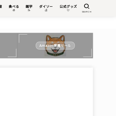
理
食べる
雑学
ダイソー
公式グッズ

🥣
📝
💰
👕
SEARCH
Amazon家電セール