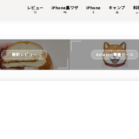
レビュー
iPhone裏ワザ
iPhone
キャンプ
料
🚀
📲
📱
⛺

最新レビュー
Amazon電書セール