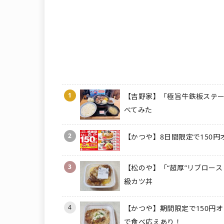
1
【吉野家】「極旨牛鉄板ステー
べてみた
2
【かつや】8日間限定で150円
3
【松のや】「“超厚”リブロース
級カツ丼
4
【かつや】期間限定で150円オ
で食べ応えあり！