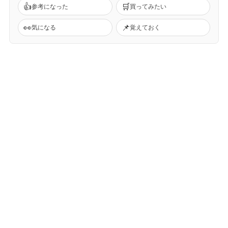
👍
🛒
参考になった
買ってみたい
👀
📌
気になる
覚えておく