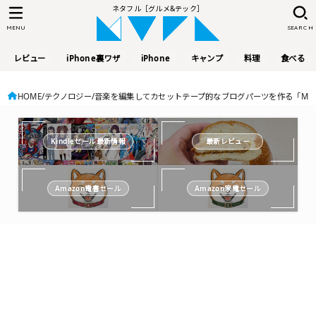
ネタフル［グルメ&テック］
MENU
SEARCH
レビュー
iPhone裏ワザ
iPhone
キャンプ
料理
食べる
HOME
テクノロジー
音楽を編集してカセットテープ的なブログパーツを作る「Mixw
Kindleセール最新情報
最新レビュー
Amazon電書セール
Amazon家電セール