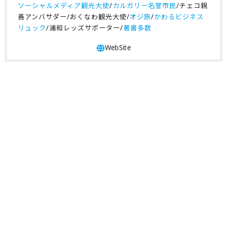
ソーシャルメディア観光大使
/
カルガリー名誉市民
/チェコ親
善アンバサダー/おくなわ観光大使/
オジ旅
/
かわるビジネス
リュック
/浦和レッズサポーター/
著書多数