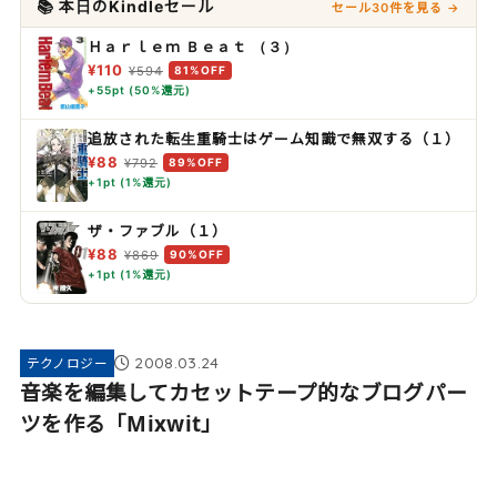
📚 本日のKindleセール
セール30件を見る →
Ｈａｒｌｅｍ Ｂｅａｔ （３）
¥110
¥594
81%OFF
+55pt (50%還元)
追放された転生重騎士はゲーム知識で無双する（１）
¥88
¥792
89%OFF
+1pt (1%還元)
ザ・ファブル（１）
¥88
¥869
90%OFF
+1pt (1%還元)
2008.03.24
テクノロジー
音楽を編集してカセットテープ的なブログパー
ツを作る「Mixwit」