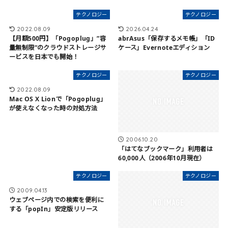
テクノロジー
テクノロジー
2022.08.09
2026.04.24
【月額500円】「Pogoplug」”容
abrAsus「保存するメモ帳」「ID
量無制限”のクラウドストレージサ
ケース」Evernoteエディション
ービスを日本でも開始！
テクノロジー
テクノロジー
2022.08.09
Mac OS X Lionで「Pogoplug」
が使えなくなった時の対処方法
2006.10.20
「はてなブックマーク」利用者は
60,000人（2006年10月現在）
テクノロジー
テクノロジー
2009.04.13
ウェブページ内での検索を便利に
する「popIn」安定版リリース