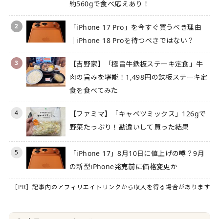
約560gで食べ応えあり！
2
「iPhone 17 Pro」を今すぐ買うべき理由
｜iPhone 18 Proを待つべきではない？
3
【吉野家】「極旨牛鉄板ステーキ定食」牛
肉の旨みを堪能！1,498円の鉄板ステーキ定
食を食べてみた
4
【ファミマ】「キャベツミックス」126gで
野菜たっぷり！勘違いして買った結果
5
「iPhone 17」8月10日に値上げの噂？9月
の新型iPhone発売前に価格変更か
［PR］記事内のアフィリエイトリンクから収入を得る場合があります