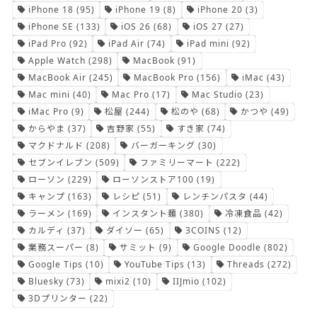
iPhone 18
(95)
iPhone 19
(8)
iPhone 20
(3)
iPhone SE
(133)
iOS 26
(68)
iOS 27
(27)
iPad Pro
(92)
iPad Air
(74)
iPad mini
(92)
Apple Watch
(298)
MacBook
(91)
MacBook Air
(245)
MacBook Pro
(156)
iMac
(43)
Mac mini
(40)
Mac Pro
(17)
Mac Studio
(23)
iMac Pro
(9)
松屋
(244)
松のや
(68)
かつや
(49)
からやま
(37)
吉野家
(55)
すき家
(74)
マクドナルド
(208)
バーガーキング
(30)
セブンイレブン
(509)
ファミリーマート
(222)
ローソン
(229)
ローソンストア100
(19)
キャンプ
(163)
レシピ
(51)
レンチンパスタ
(44)
ラーメン
(169)
インスタント麺
(380)
冷凍食品
(42)
カルディ
(37)
ダイソー
(65)
3COINS
(12)
業務スーパー
(8)
サミット
(9)
Google Doodle
(802)
Google Tips
(10)
YouTube Tips
(13)
Threads
(272)
Bluesky
(73)
mixi2
(10)
IIJmio
(102)
3Dプリンター
(22)