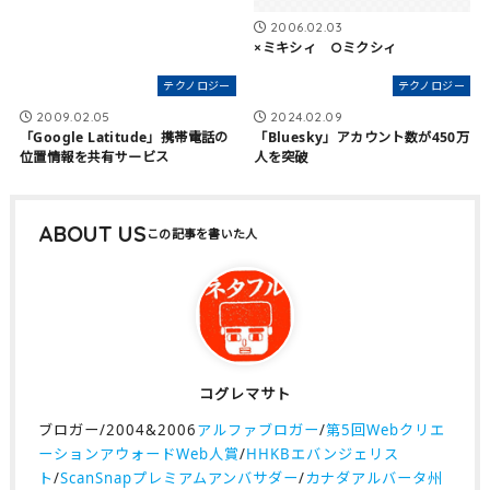
2006.02.03
×ミキシィ ○ミクシィ
テクノロジー
テクノロジー
2009.02.05
2024.02.09
「Google Latitude」携帯電話の
「Bluesky」アカウント数が450万
位置情報を共有サービス
人を突破
ABOUT US
コグレマサト
ブロガー/2004&2006
アルファブロガー
/
第5回Webクリエ
ーションアウォードWeb人賞
/
HHKBエバンジェリス
ト
/
ScanSnapプレミアムアンバサダー
/
カナダアルバータ州