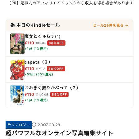
［PR］記事内のアフィリエイトリンクから収入を得る場合があります
📚 本日のKindleセール
セール29件を見る →
魔女とくゅらす(1)
¥110
¥880
88%OFF
+1pt (1%還元)
capeta（３）
¥110
¥792
86%OFF
+55pt (50%還元)
おおきく振りかぶって（２）
¥110
¥1,045
89%OFF
+1pt (1%還元)
2007.08.29
テクノロジー
超パワフルなオンライン写真編集サイト