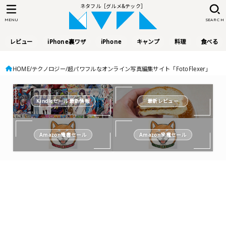
ネタフル［グルメ&テック］
MENU
SEARCH
レビュー
iPhone裏ワザ
iPhone
キャンプ
料理
食べる
HOME
テクノロジー
超パワフルなオンライン写真編集サイト「FotoFlexer」
Kindleセール最新情報
最新レビュー
Amazon電書セール
Amazon家電セール