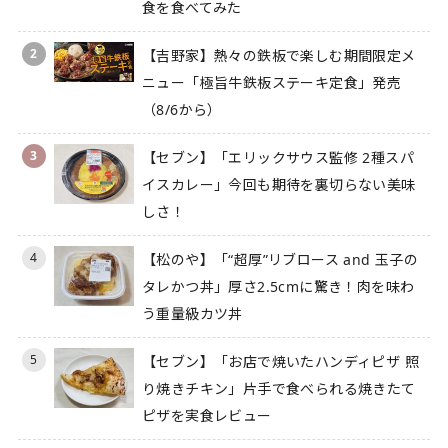
食を食べてみた
2
【吉野家】熱々の鉄板で楽しむ期間限定メ
ニュー「極旨牛鉄板ステーキ定食」発売
（8/6から）
3
【セブン】「エリックサウス監修 2種スパ
イスカレー」今回も期待を裏切らない美味
しさ！
4
【松のや】「“超厚”リブロース and 玉子の
タレかつ丼」厚さ2.5cmに驚き！肉を味わ
う重量級カツ丼
5
【セブン】「お店で焼いたハンディピザ 照
り焼きチキン」片手で食べられる焼きたて
ピザを実食レビュー