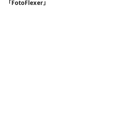
「FotoFlexer」