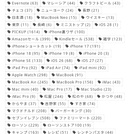
Evernote
(63)
マレーシア
(44)
クラフトビール
(43)
チェコ
(37)
ニューヨーク
(24)
長野
(21)
日本酒
(18)
MacBook Neo
(15)
ウイスキー
(13)
東京
(11)
長崎
(6)
ミニストップ
(2)
iOS 28
(1)
PICKUP
(1614)
iPhone裏ワザ
(100)
Amazonセール
(399)
Kindleセール
(538)
雑学
(123)
iPhoneショートカット
(19)
iPhone 17
(191)
iPhone 18
(95)
iPhone 19
(8)
iPhone 20
(3)
iPhone SE
(133)
iOS 26
(68)
iOS 27
(27)
iPad Pro
(92)
iPad Air
(74)
iPad mini
(92)
Apple Watch
(298)
MacBook
(91)
MacBook Air
(245)
MacBook Pro
(156)
iMac
(43)
Mac mini
(40)
Mac Pro
(17)
Mac Studio
(23)
iMac Pro
(9)
松屋
(244)
松のや
(68)
かつや
(48)
からやま
(37)
吉野家
(55)
すき家
(74)
マクドナルド
(208)
バーガーキング
(30)
セブンイレブン
(508)
ファミリーマート
(220)
ローソン
(229)
ローソンストア100
(19)
キャンプ
(163)
レシピ
(51)
レンチンパスタ
(44)