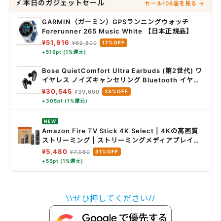
⚡ 本日のガジェットセール
セール108品を見る →
GARMIN（ガーミン）GPSランニングウォッチ
Forerunner 265 Music White 【日本正規品】
¥51,916
¥62,800
17%OFF
+519pt (1%還元)
Bose QuietComfort Ultra Earbuds (第2世代) ワ
イヤレス ノイズキャンセリング Bluetooth イヤホ
ン 最長6時間連続再生 IPX4規格準拠 イマーシブオ
¥30,545
¥39,600
23%OFF
ーディオ 迫力の重低音 ブラック
+305pt (1%還元)
NEW
Amazon Fire TV Stick 4K Select | 4Kの高画質
ストリーミング | ストリーミングメディアプレイヤ
ー
¥5,480
¥7,980
31%OFF
+55pt (1%還元)
\\ぜひ押してください//