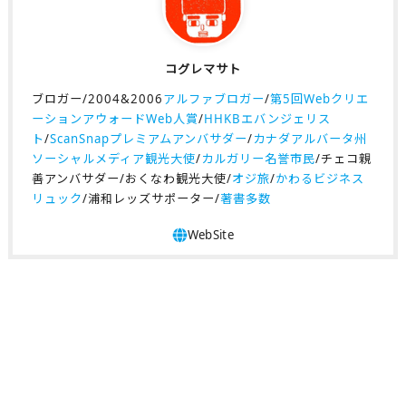
コグレマサト
ブロガー/2004&2006
アルファブロガー
/
第5回Webクリエ
ーションアウォードWeb人賞
/
HHKBエバンジェリス
ト
/
ScanSnapプレミアムアンバサダー
/
カナダアルバータ州
ソーシャルメディア観光大使
/
カルガリー名誉市民
/チェコ親
善アンバサダー/おくなわ観光大使/
オジ旅
/
かわるビジネス
リュック
/浦和レッズサポーター/
著書多数