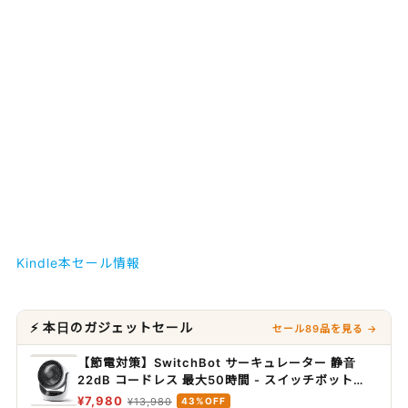
Kindle本セール情報
⚡ 本日のガジェットセール
セール89品を見る →
【節電対策】SwitchBot サーキュレーター 静音
22dB コードレス 最大50時間 - スイッチボット
~30畳 Alexa対応 扇風機 DCモーター 3D首振り 無
¥7,980
¥13,980
43%OFF