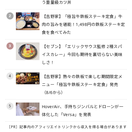
う重量級カツ丼
2
【吉野家】「極旨牛鉄板ステーキ定食」牛
肉の旨みを堪能！1,498円の鉄板ステーキ定
食を食べてみた
3
【セブン】「エリックサウス監修 2種スパ
イスカレー」今回も期待を裏切らない美味
しさ！
4
【吉野家】熱々の鉄板で楽しむ期間限定メ
ニュー「極旨牛鉄板ステーキ定食」発売
（8/6から）
5
HoverAir、手持ちジンバルとドローンが一
体化した「Versa」を発表
［PR］記事内のアフィリエイトリンクから収入を得る場合があります