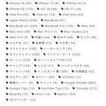
iPhone 18
(95)
iPhone 19
(8)
iPhone 20
(3)
iPhone SE
(133)
iOS 26
(68)
iOS 27
(26)
iPad Pro
(92)
iPad Air
(74)
iPad mini
(92)
Apple Watch
(298)
MacBook
(91)
MacBook Air
(245)
MacBook Pro
(156)
iMac
(43)
Mac mini
(40)
Mac Pro
(17)
Mac Studio
(23)
iMac Pro
(9)
松屋
(244)
松のや
(68)
かつや
(48)
からやま
(37)
吉野家
(55)
すき家
(74)
マクドナルド
(208)
バーガーキング
(30)
セブンイレブン
(508)
ファミリーマート
(220)
ローソン
(229)
ローソンストア100
(19)
キャンプ
(163)
レシピ
(51)
レンチンパスタ
(44)
ラーメン
(169)
インスタント麺
(380)
冷凍食品
(42)
カルディ
(37)
ダイソー
(65)
3COINS
(12)
業務スーパー
(8)
サミット
(9)
Google Doodle
(802)
Google Tips
(10)
YouTube Tips
(13)
Threads
(272)
Bluesky
(73)
mixi2
(10)
IIJmio
(102)
3Dプリンター
(22)