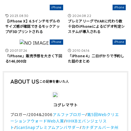
iPhone
iPhone
2023.08.30
2024.08.22
【iPhone X】6.5インチモデルの
プレミアリーグでVARに代わり数
サイズ感が確認できるモックアッ
十台のiPhoneによるビデオ判定シ
プが3Dプリントされる
ステムが導入される
iPhone
iPhone
2007.07.26
2010.06.16
「iPhone」販売予想を大きく下回
「iPhone 4」二日がかりで予約し
る146,000台
た話のまとめ
ABOUT US
コグレマサト
ブロガー/2004&2006
アルファブロガー
/
第5回Webクリエ
ーションアウォードWeb人賞
/
HHKBエバンジェリス
ト
/
ScanSnapプレミアムアンバサダー
/
カナダアルバータ州