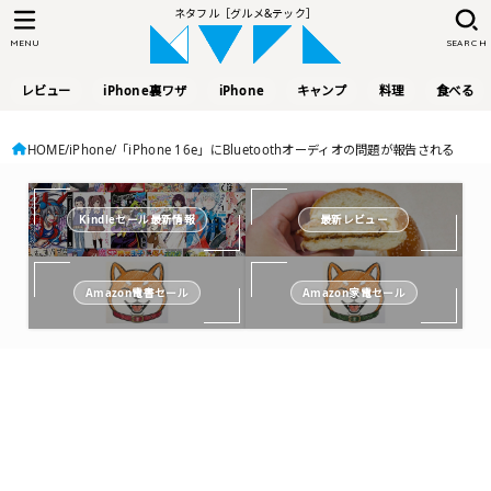
ネタフル［グルメ&テック］
MENU
SEARCH
レビュー
iPhone裏ワザ
iPhone
キャンプ
料理
食べる
HOME
iPhone
「iPhone 16e」にBluetoothオーディオの問題が報告される
Kindleセール最新情報
最新レビュー
Amazon電書セール
Amazon家電セール