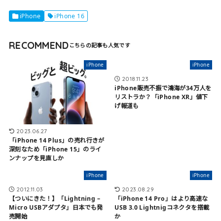
iPhone
iPhone 16
RECOMMEND
iPhone
iPhone
2018.11.23
iPhone販売不振で鴻海が34万人を
リストラか？「iPhone XR」値下
げ報道も
2023.06.27
「iPhone 14 Plus」の売れ行きが
深刻なため「iPhone 15」のライ
ンナップを見直しか
iPhone
iPhone
2012.11.03
2023.08.29
【ついにきた！】「Lightning –
「iPhone 14 Pro」はより高速な
Micro USBアダプタ」日本でも発
USB 3.0 Lightnigコネクタを搭載
売開始
か