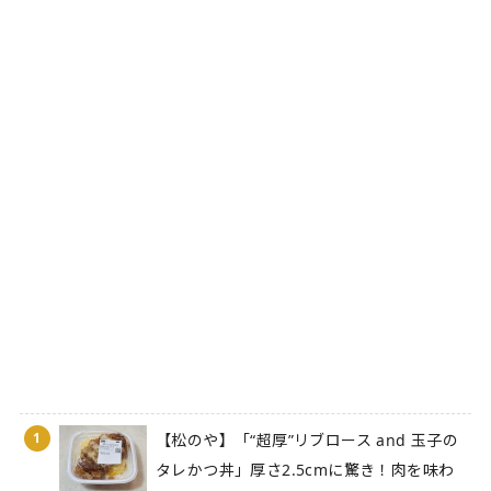
1
【松のや】「“超厚”リブロース and 玉子の
タレかつ丼」厚さ2.5cmに驚き！肉を味わ