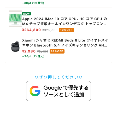
段階風量調整 充電式バッテリー搭載 リモコン付き
+80pt (1%還元)
梅雨対策 省エネ
NEW
Apple 2024 iMac 10 コア CPU、10 コア GPU の
M4 チップ搭載オールインワンデスク トップコンピ
ュータ: Apple Intelligence のために設計、24 イ
¥264,800
¥325,800
19%OFF
ンチ Retina ディスプレ イ、16GBユニファイドメ
モリ、512GBの SSD ストレージ、ボディと同じカ
Xiaomi シャオミ REDMI Buds 8 Lite ワイヤレスイ
ラーのアクセサリ、iPhone や iPad との連係機能 -
ヤホン Bluetooth 5.4 ノイズキャンセリング ANC
グリーン
36時間再生
¥2,980
¥3,480
14%OFF
+30pt (1%還元)
\\ぜひ押してください//