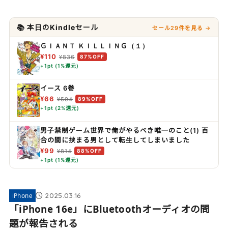
📚 本日のKindleセール
セール29件を見る →
ＧＩＡＮＴ ＫＩＬＬＩＮＧ（１）
¥110
¥836
87%OFF
+1pt (1%還元)
イース 6巻
¥66
¥594
89%OFF
+1pt (2%還元)
男子禁制ゲーム世界で俺がやるべき唯一のこと(1) 百
合の間に挟まる男として転生してしまいました
¥99
¥814
88%OFF
+1pt (1%還元)
2025.03.16
iPhone
「iPhone 16e」にBluetoothオーディオの問
題が報告される