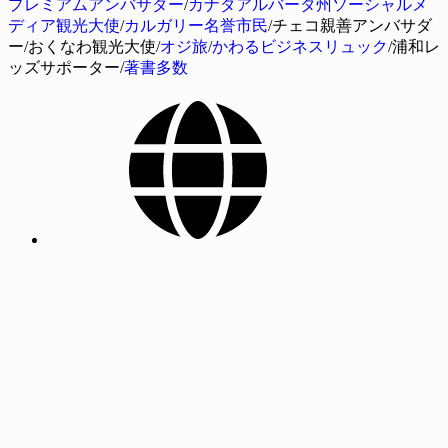
プレミアムアンバサダー
/
カナダアルバータ州ソーシャルメ
ディア観光大使
/
カルガリー名誉市民
/チェコ親善アンバサダ
ー/おくなわ観光大使/
オジ旅
/
かわるビジネスリュック
/浦和レ
ッズサポーター/
著書多数