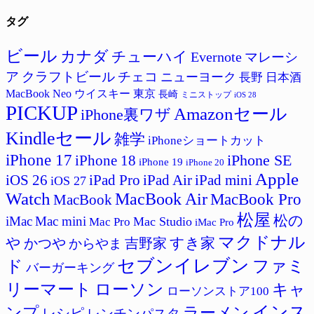
テ
タグ
ゴ
リ
ー
ビール
カナダ
チューハイ
Evernote
マレーシ
ア
クラフトビール
チェコ
ニューヨーク
長野
日本酒
MacBook Neo
ウイスキー
東京
長崎
ミニストップ
iOS 28
PICKUP
Amazonセール
iPhone裏ワザ
Kindleセール
雑学
iPhoneショートカット
iPhone 17
iPhone SE
iPhone 18
iPhone 19
iPhone 20
Apple
iPad Pro
iPad Air
iPad mini
iOS 26
iOS 27
Watch
MacBook Air
MacBook Pro
MacBook
松屋
松の
iMac
Mac mini
Mac Studio
Mac Pro
iMac Pro
マクドナル
すき家
や
吉野家
かつや
からやま
セブンイレブン
ド
ファミ
バーガーキング
リーマート
ローソン
キャ
ローソンストア100
インス
ラーメン
ンプ
レシピ
レンチンパスタ