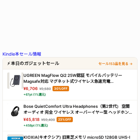
Kindle本セール情報
⚡ 本日のガジェットセール
セール153品を見る →
UGREEN MagFlow Qi2 25W認証 モバイルバッテリー
Magsafe対応 マグネット式ワイヤレス急速充電
10000mAh ブラック
¥6,706
¥9,580
30%OFF
+67pt (1%還元)
Bose QuietComfort Ultra Headphones（第2世代） 空間
オーディオ 完全 ワイヤレス オーバーイヤー型 ヘッドホン
ノイズキャンセリング Bluetooth接続 マイク搭載 最大30時
¥45,818
¥59,400
23%OFF
間再生 急速充電 ブラック
+458pt (1%還元)
KIOXIA(キオクシア) 旧東芝メモリ microSD 128GB UHS-I