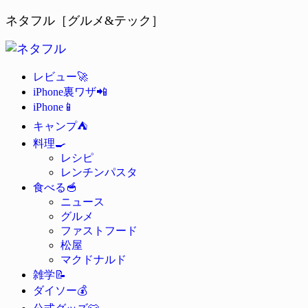
ネタフル［グルメ&テック］
🚀
レビュー
📲
iPhone裏ワザ
📱
iPhone
⛺
キャンプ
🍳
料理
レシピ
レンチンパスタ
🥣
食べる
ニュース
グルメ
ファストフード
松屋
マクドナルド
📝
雑学
💰
ダイソー
👕