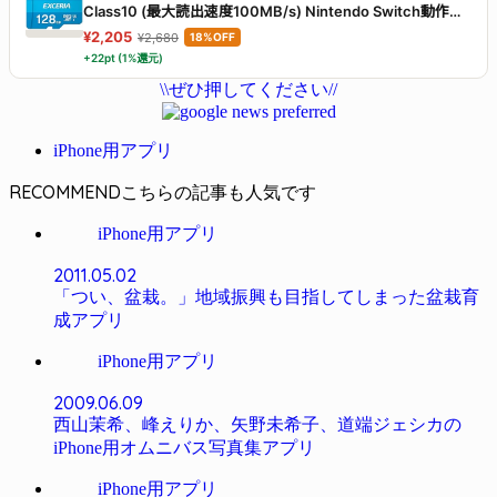
Class10 (最大読出速度100MB/s) Nintendo Switch動作確
認済 国内サポート正規品 メーカー保証5年 KLMEA128G
¥2,205
¥2,680
18%OFF
+22pt (1%還元)
\\ぜひ押してください//
iPhone用アプリ
RECOMMEND
iPhone用アプリ
2011.05.02
「つい、盆栽。」地域振興も目指してしまった盆栽育
成アプリ
iPhone用アプリ
2009.06.09
西山茉希、峰えりか、矢野未希子、道端ジェシカの
iPhone用オムニバス写真集アプリ
iPhone用アプリ