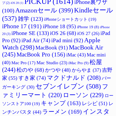
PICKUP
(1614)
iPhone裏ワザ
プ
(2)
iOS 28
(1)
Amazonセール
(399)
Kindleセール
(100)
(537)
雑学
(123)
iPhoneショートカット
(19)
iPhone 17
(191)
iPhone 18
(95)
iPhone 19
(8)
iPhone
iPhone SE
(133)
iPad
iOS 26
(68)
iOS 27
(26)
20
(3)
Apple
Pro
(92)
iPad Air
(74)
iPad mini
(92)
Watch
(298)
MacBook Air
MacBook
(91)
(245)
MacBook Pro
(156)
iMac
(43)
Mac mini
松屋
(40)
Mac Studio
(23)
Mac Pro
(17)
iMac Pro
(9)
(244)
松のや
(68)
吉野
かつや
(48)
からやま
(37)
マクドナルド
(208)
すき家
(74)
家
(55)
バー
セブンイレブン
(508)
フ
ガーキング
(30)
ァミリーマート
(220)
ローソン
(229)
ロー
キャンプ
(163)
レシピ
(51)
レ
ソンストア100
(19)
インスタ
ラーメン
(169)
ンチンパスタ
(44)