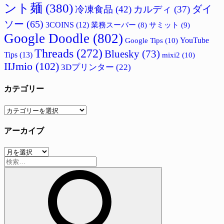
ント麺
(380)
ダイ
冷凍食品
(42)
カルディ
(37)
ソー
(65)
3COINS
(12)
サミット
(9)
業務スーパー
(8)
Google Doodle
(802)
Google Tips
(10)
YouTube
Threads
(272)
Bluesky
(73)
Tips
(13)
mixi2
(10)
IIJmio
(102)
3Dプリンター
(22)
カテゴリー
カ
テ
アーカイブ
ゴ
リ
ア
ー
検
ー
索:
カ
イ
ブ