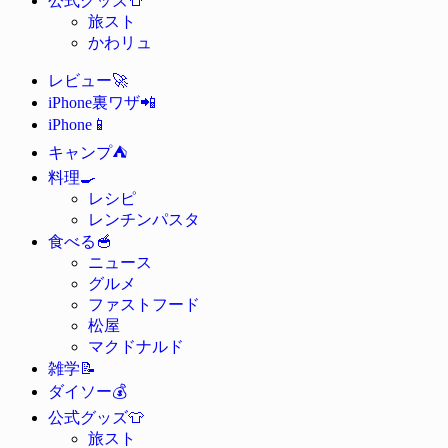
公式グッズ
旅スト
かわリュ
🚀
レビュー
📲
iPhone裏ワザ
📱
iPhone
⛺
キャンプ
🍳
料理
レシピ
レンチンパスタ
🥣
食べる
ニュース
グルメ
ファストフード
松屋
マクドナルド
📝
雑学
💰
ダイソー
👕
公式グッズ
旅スト