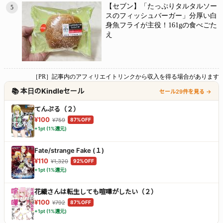
【セブン】「たっぷりタルタルソー
5
スのフィッシュバーガー」分厚い白
身魚フライが主役！161gの食べごた
え
［PR］記事内のアフィリエイトリンクから収入を得る場合があります
📚 本日のKindleセール
セール29件を見る →
てんぷる（２）
¥100
¥759
87%OFF
+1pt (1%還元)
Fate/strange Fake (１)
¥110
¥1,320
92%OFF
+1pt (1%還元)
花織さんは転生しても喧嘩がしたい（２）
¥100
¥792
87%OFF
+1pt (1%還元)