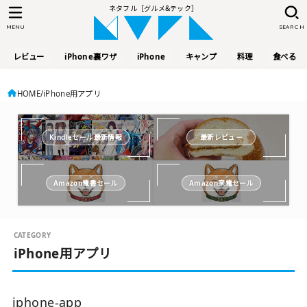
ネタフル［グルメ&テック］
MENU
SEARCH
レビュー
iPhone裏ワザ
iPhone
キャンプ
料理
食べる
HOME
iPhone用アプリ
Kindleセール最新情報
最新レビュー
Amazon電書セール
Amazon家電セール
iPhone用アプリ
iphone-app