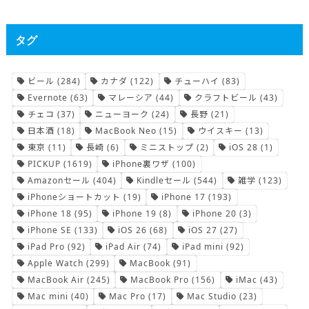
タグ
ビール
(284)
カナダ
(122)
チューハイ
(83)
Evernote
(63)
マレーシア
(44)
クラフトビール
(43)
チェコ
(37)
ニューヨーク
(24)
長野
(21)
日本酒
(18)
MacBook Neo
(15)
ウイスキー
(13)
東京
(11)
長崎
(6)
ミニストップ
(2)
iOS 28
(1)
PICKUP
(1619)
iPhone裏ワザ
(100)
Amazonセール
(404)
Kindleセール
(544)
雑学
(123)
iPhoneショートカット
(19)
iPhone 17
(193)
iPhone 18
(95)
iPhone 19
(8)
iPhone 20
(3)
iPhone SE
(133)
iOS 26
(68)
iOS 27
(27)
iPad Pro
(92)
iPad Air
(74)
iPad mini
(92)
Apple Watch
(299)
MacBook
(91)
MacBook Air
(245)
MacBook Pro
(156)
iMac
(43)
Mac mini
(40)
Mac Pro
(17)
Mac Studio
(23)