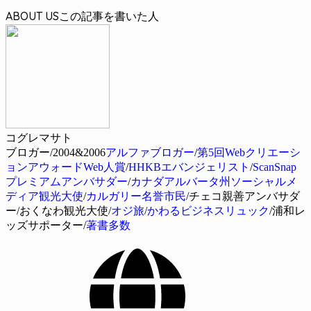
ABOUT US
コグレマサト
ブロガー/2004&2006
アルファブロガー
/
第5回Webクリエーシ
ョンアウォードWeb人賞
/
HHKBエバンジェリスト
/
ScanSnap
プレミアムアンバサダー
/
カナダアルバータ州ソーシャルメ
ディア観光大使
/
カルガリー名誉市民
/チェコ親善アンバサダ
ー/おくなわ観光大使/
オジ旅
/
かわるビジネスリュック
/浦和レ
ッズサポーター/
著書多数