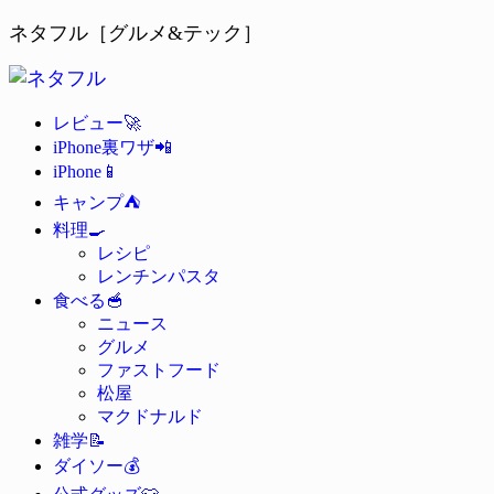
ネタフル［グルメ&テック］
🚀
レビュー
📲
iPhone裏ワザ
📱
iPhone
⛺
キャンプ
🍳
料理
レシピ
レンチンパスタ
🥣
食べる
ニュース
グルメ
ファストフード
松屋
マクドナルド
📝
雑学
💰
ダイソー
👕