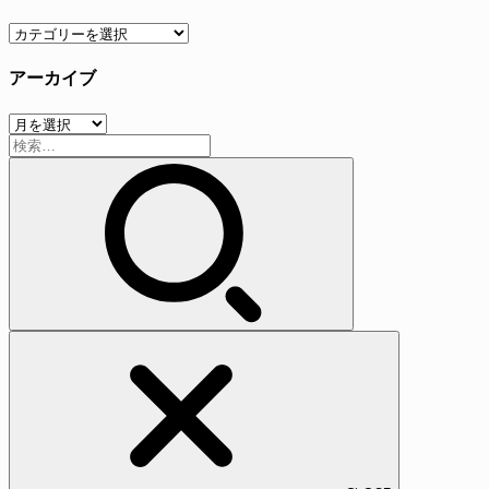
カ
テ
アーカイブ
ゴ
リ
ア
ー
検
ー
索:
カ
イ
ブ