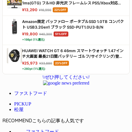
1ms(GTG) フルHD 非光沢 フレームレス PS5/Xbox対応
Adaptive-Sync VESA100×100 HDMI2.0/DP1.4接続
¥13,290
¥16,990
22%OFF
25G2G
Amazon限定 バッファロー ポータブルSSD 1.0TB コンパク
ト USB3.2Gen1 ブラック SSD-PUT1.0U3-B/N
¥19,800
¥40,300
51%OFF
+198pt (1%還元)
HUAWEI WATCH GT 6 46mm スマートウォッチ 1.47イン
チ大画面 最長21日間バッテリー ゴルフ/サイクリング/登山
スポーツモード100種類以上 GPS搭載 情緒/健康モニタリン
¥25,973
¥33,880
23%OFF
グ iOS & Android対応 ブラック
+260pt (1%還元)
\\ぜひ押してください//
ファストフード
PICKUP
松屋
RECOMMEND
ファストフード