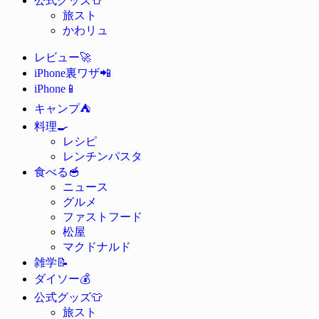
公式グッズ
旅スト
かわリュ
🚀
レビュー
📲
iPhone裏ワザ
📱
iPhone
⛺
キャンプ
🍳
料理
レシピ
レンチンパスタ
🥣
食べる
ニュース
グルメ
ファストフード
松屋
マクドナルド
📝
雑学
💰
ダイソー
👕
公式グッズ
旅スト