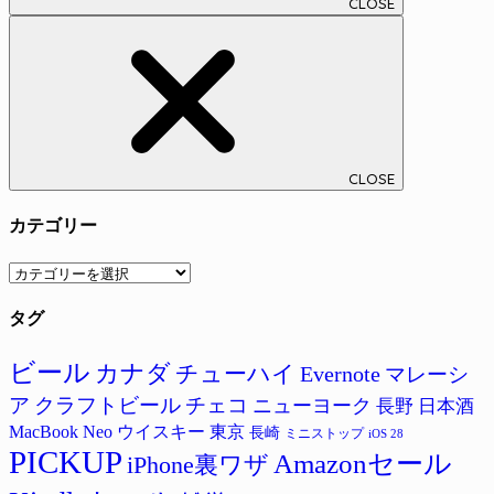
CLOSE
CLOSE
カテゴリー
カ
テ
タグ
ゴ
リ
ー
ビール
カナダ
チューハイ
Evernote
マレーシ
ア
クラフトビール
チェコ
ニューヨーク
長野
日本酒
MacBook Neo
ウイスキー
東京
長崎
ミニストップ
iOS 28
PICKUP
Amazonセール
iPhone裏ワザ