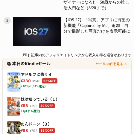
ザイナーになる!!・50歳からの推し
活入門など（8/20まで）
【iOS 27】「写真」アプリに待望の
5
新機能「Captured by Me」追加｜自
分で撮影した写真だけを表示可能に
［PR］記事内のアフィリエイトリンクから収入を得る場合があります
📚 本日のKindleセール
セール30件を見る →
アドルフに告ぐ 4
¥330
¥946
65%OFF
+101pt (31%還元)
妹は知っている（１）
¥88
¥792
89%OFF
+1pt (1%還元)
だんドーン（３）
¥88
¥792
89%OFF