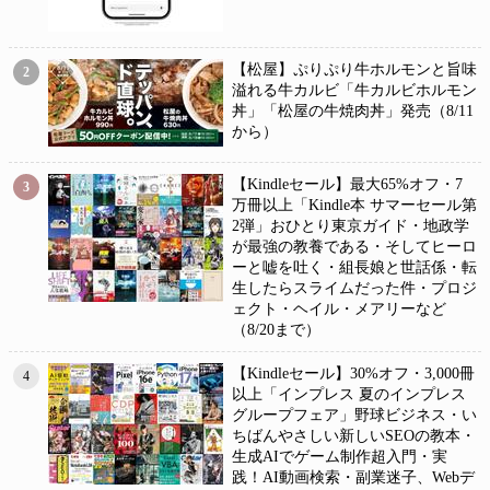
【松屋】ぷりぷり牛ホルモンと旨味
2
溢れる牛カルビ「牛カルビホルモン
丼」「松屋の牛焼肉丼」発売（8/11
から）
【Kindleセール】最大65%オフ・7
3
万冊以上「Kindle本 サマーセール第
2弾」おひとり東京ガイド・地政学
が最強の教養である・そしてヒーロ
ーと嘘を吐く・組長娘と世話係・転
生したらスライムだった件・プロジ
ェクト・ヘイル・メアリーなど
（8/20まで）
【Kindleセール】30%オフ・3,000冊
4
以上「インプレス 夏のインプレス
グループフェア」野球ビジネス・い
ちばんやさしい新しいSEOの教本・
生成AIでゲーム制作超入門・実
践！AI動画検索・副業迷子、Webデ