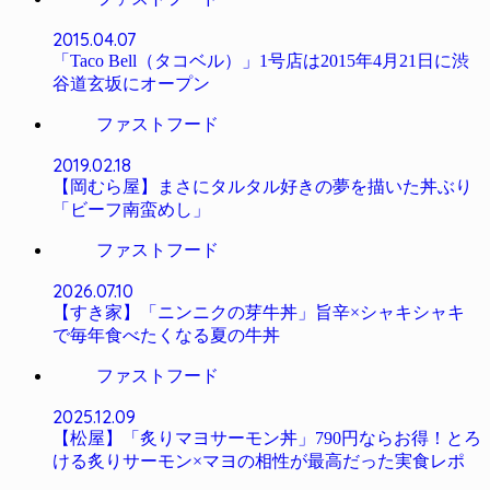
2015.04.07
「Taco Bell（タコベル）」1号店は2015年4月21日に渋
谷道玄坂にオープン
ファストフード
2019.02.18
【岡むら屋】まさにタルタル好きの夢を描いた丼ぶり
「ビーフ南蛮めし」
ファストフード
2026.07.10
【すき家】「ニンニクの芽牛丼」旨辛×シャキシャキ
で毎年食べたくなる夏の牛丼
ファストフード
2025.12.09
【松屋】「炙りマヨサーモン丼」790円ならお得！とろ
ける炙りサーモン×マヨの相性が最高だった実食レポ