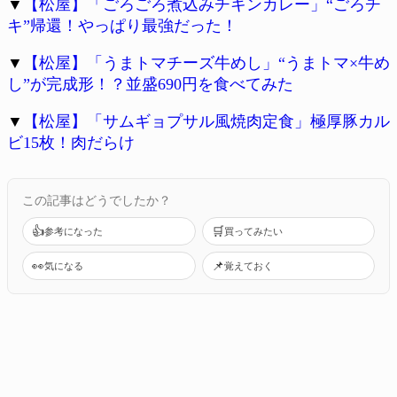
▼
【松屋】「ごろごろ煮込みチキンカレー」“ごろチ
キ”帰還！やっぱり最強だった！
▼
【松屋】「うまトマチーズ牛めし」“うまトマ×牛め
し”が完成形！？並盛690円を食べてみた
▼
【松屋】「サムギョプサル風焼肉定食」極厚豚カル
ビ15枚！肉だらけ
この記事はどうでしたか？
👍
🛒
参考になった
買ってみたい
👀
📌
気になる
覚えておく