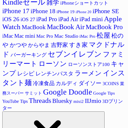
Kindleセール
雑学
iPhoneショートカット
iPhone 17
iPhone SE
iPhone 18
iPhone 19
iPhone 20
Apple
iPad Pro
iPad Air
iPad mini
iOS 26
iOS 27
Watch
MacBook Air
MacBook Pro
MacBook
松屋
松の
iMac
Mac mini
Mac Studio
Mac Pro
iMac Pro
マクドナル
すき家
や
かつや
吉野家
からやま
セブンイレブン
ド
ファミ
バーガーキング
リーマート
ローソン
キャ
ローソンストア100
インス
ラーメン
ンプ
レシピ
レンチンパスタ
タント麺
ダイソー
冷凍食品
カルディ
3COINS
業
Google Doodle
サミット
Google Tips
務スーパー
Threads
IIJmio
Bluesky
3Dプリン
YouTube Tips
mixi2
ター