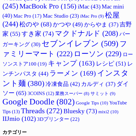
(245)
MacBook Pro
(156)
iMac
(43)
Mac mini
松屋
(40)
Mac Studio
(23)
Mac Pro
(17)
iMac Pro
(9)
(244)
松のや
(68)
かつや
(49)
吉野
からやま
(37)
マクドナルド
(208)
すき家
(74)
家
(55)
バー
セブンイレブン
(509)
フ
ガーキング
(30)
ァミリーマート
(222)
ローソン
(229)
ロー
キャンプ
(163)
レシピ
(51)
レ
ソンストア100
(19)
インスタ
ラーメン
(169)
ンチンパスタ
(44)
ント麺
(380)
ダイ
冷凍食品
(42)
カルディ
(37)
ソー
(65)
3COINS
(12)
サミット
(9)
業務スーパー
(8)
Google Doodle
(802)
Google Tips
(10)
YouTube
Threads
(272)
Bluesky
(73)
Tips
(13)
mixi2
(10)
IIJmio
(102)
3Dプリンター
(22)
カテゴリー