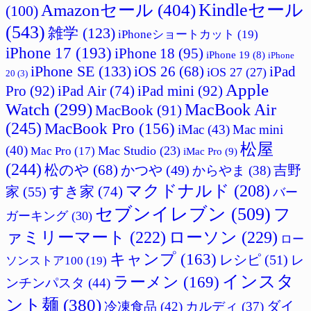
Amazonセール
(404)
Kindleセール
(100)
(543)
雑学
(123)
iPhoneショートカット
(19)
iPhone 17
(193)
iPhone 18
(95)
iPhone 19
(8)
iPhone
iPhone SE
(133)
iPad
iOS 26
(68)
iOS 27
(27)
20
(3)
Apple
Pro
(92)
iPad Air
(74)
iPad mini
(92)
Watch
(299)
MacBook Air
MacBook
(91)
(245)
MacBook Pro
(156)
iMac
(43)
Mac mini
松屋
(40)
Mac Studio
(23)
Mac Pro
(17)
iMac Pro
(9)
(244)
松のや
(68)
かつや
(49)
吉野
からやま
(38)
マクドナルド
(208)
すき家
(74)
家
(55)
バー
セブンイレブン
(509)
フ
ガーキング
(30)
ァミリーマート
(222)
ローソン
(229)
ロー
キャンプ
(163)
レシピ
(51)
レ
ソンストア100
(19)
インスタ
ラーメン
(169)
ンチンパスタ
(44)
ント麺
(380)
ダイ
冷凍食品
(42)
カルディ
(37)