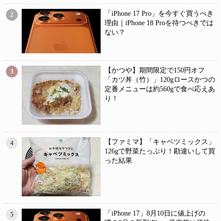
「iPhone 17 Pro」を今すぐ買うべき
2
理由｜iPhone 18 Proを待つべきでは
ない？
【かつや】期間限定で150円オフ
3
「カツ丼（竹）」120gロースかつの
定番メニューは約560gで食べ応えあ
り！
【ファミマ】「キャベツミックス」
4
126gで野菜たっぷり！勘違いして買
った結果
「iPhone 17」8月10日に値上げの
5