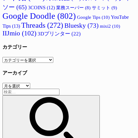
ソー
(65)
3COINS
(12)
サミット
(9)
業務スーパー
(8)
Google Doodle
(802)
Google Tips
(10)
YouTube
Threads
(272)
Bluesky
(73)
Tips
(13)
mixi2
(10)
IIJmio
(102)
3Dプリンター
(22)
カテゴリー
カ
テ
アーカイブ
ゴ
リ
ア
ー
検
ー
索:
カ
イ
ブ