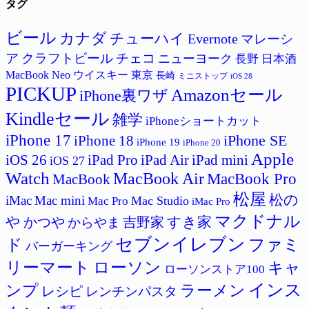
タグ
ゴ
リ
ー
ビール
カナダ
チューハイ
Evernote
マレーシ
ア
クラフトビール
チェコ
ニューヨーク
長野
日本酒
MacBook Neo
ウイスキー
東京
長崎
ミニストップ
iOS 28
PICKUP
Amazonセール
iPhone裏ワザ
Kindleセール
雑学
iPhoneショートカット
iPhone 17
iPhone SE
iPhone 18
iPhone 19
iPhone 20
Apple
iPad Pro
iPad Air
iPad mini
iOS 26
iOS 27
Watch
MacBook Air
MacBook Pro
MacBook
松屋
松の
iMac
Mac mini
Mac Studio
Mac Pro
iMac Pro
マクドナル
すき家
や
かつや
吉野家
からやま
セブンイレブン
ド
ファミ
バーガーキング
リーマート
ローソン
キャ
ローソンストア100
インス
ラーメン
ンプ
レシピ
レンチンパスタ