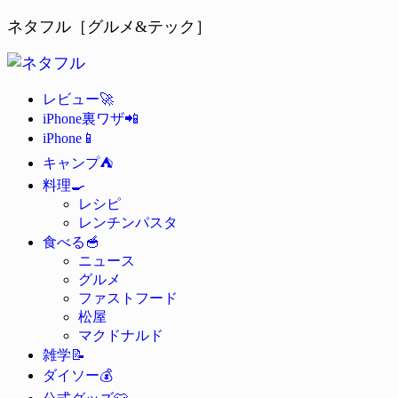
ネタフル［グルメ&テック］
🚀
レビュー
📲
iPhone裏ワザ
📱
iPhone
⛺
キャンプ
🍳
料理
レシピ
レンチンパスタ
🥣
食べる
ニュース
グルメ
ファストフード
松屋
マクドナルド
📝
雑学
💰
ダイソー
👕