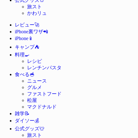
公式グッズ
旅スト
かわリュ
🚀
レビュー
📲
iPhone裏ワザ
📱
iPhone
⛺
キャンプ
🍳
料理
レシピ
レンチンパスタ
🥣
食べる
ニュース
グルメ
ファストフード
松屋
マクドナルド
📝
雑学
💰
ダイソー
👕
公式グッズ
旅スト