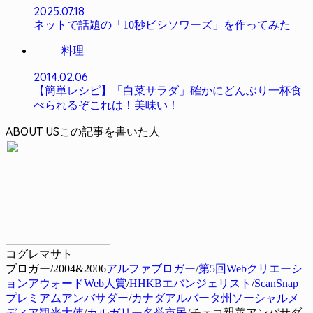
2025.07.18
ネットで話題の「10秒ビシソワーズ」を作ってみた
料理
2014.02.06
【簡単レシピ】「白菜サラダ」確かにどんぶり一杯食
べられるぞこれは！美味い！
ABOUT US
コグレマサト
ブロガー/2004&2006
アルファブロガー
/
第5回Webクリエーシ
ョンアウォードWeb人賞
/
HHKBエバンジェリスト
/
ScanSnap
プレミアムアンバサダー
/
カナダアルバータ州ソーシャルメ
ディア観光大使
/
カルガリー名誉市民
/チェコ親善アンバサダ