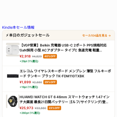
Kindle本セール情報
⚡ 本日のガジェットセール
セール104品を見る →
【VGP受賞】Belkin 充電器 USB-C 2ポート PPS規格対応
GaN採用 小型 ACアダプター タイプC 急速充電 軽量
【PD3.0対応 /PSE認証/折りたたみ式プラグ】
¥2,918
¥4,829
40%OFF
45W(25W+20W) MacBook Windows PC Surface Pro
+29pt (1%還元)
iPad iPhone 17,16～12対応 Galaxy Android スマホ 各種ノー
トPC対応 WCH011dqWH
エレコム ワイヤレスキーボード メンブレン 薄型 フルキーボ
ード テンキー ブラック TK-FDM110TXBK
¥1,899
¥2,680
29%OFF
+19pt (1%還元)
HUAWEI WATCH GT 6 46mm スマートウォッチ 1.47イン
チ大画面 最長21日間バッテリー ゴルフ/サイクリング/登山
スポーツモード100種類以上 GPS搭載 情緒/健康モニタリン
¥25,973
¥33,880
23%OFF
グ iOS & Android対応 ブラック
+260pt (1%還元)