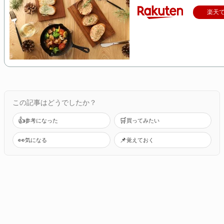
楽天
この記事はどうでしたか？
👍
🛒
参考になった
買ってみたい
👀
📌
気になる
覚えておく