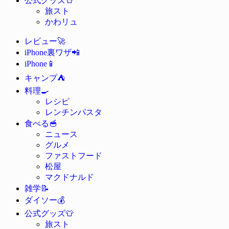
公式グッズ
旅スト
かわリュ
🚀
レビュー
📲
iPhone裏ワザ
📱
iPhone
⛺
キャンプ
🍳
料理
レシピ
レンチンパスタ
🥣
食べる
ニュース
グルメ
ファストフード
松屋
マクドナルド
📝
雑学
💰
ダイソー
👕
公式グッズ
旅スト