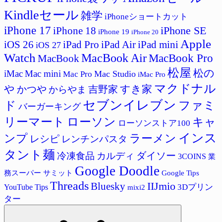
Kindleセール
雑学
iPhoneショートカット
iPhone 17
iPhone SE
iPhone 18
iPhone 19
iPhone 20
Apple
iPad Pro
iPad Air
iPad mini
iOS 26
iOS 27
Watch
MacBook Air
MacBook Pro
MacBook
松屋
松の
iMac
Mac mini
Mac Studio
Mac Pro
iMac Pro
マクドナル
すき家
や
吉野家
かつや
からやま
セブンイレブン
ド
ファミ
バーガーキング
リーマート
ローソン
キャ
ローソンストア100
インス
ラーメン
ンプ
レシピ
レンチンパスタ
タント麺
ダイソー
冷凍食品
カルディ
3COINS
業
Google Doodle
サミット
Google Tips
務スーパー
Threads
IIJmio
Bluesky
3Dプリン
YouTube Tips
mixi2
ター