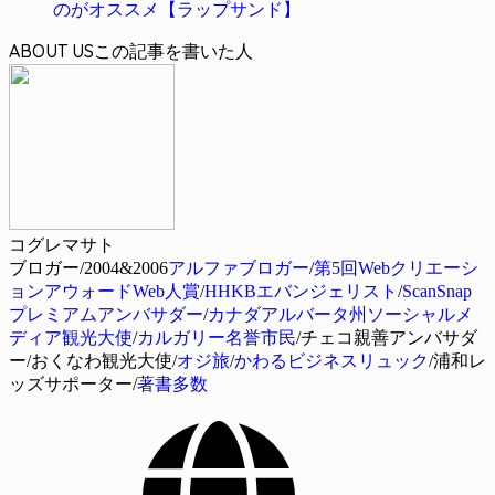
のがオススメ【ラップサンド】
ABOUT US
コグレマサト
ブロガー/2004&2006
アルファブロガー
/
第5回Webクリエーシ
ョンアウォードWeb人賞
/
HHKBエバンジェリスト
/
ScanSnap
プレミアムアンバサダー
/
カナダアルバータ州ソーシャルメ
ディア観光大使
/
カルガリー名誉市民
/チェコ親善アンバサダ
ー/おくなわ観光大使/
オジ旅
/
かわるビジネスリュック
/浦和レ
ッズサポーター/
著書多数