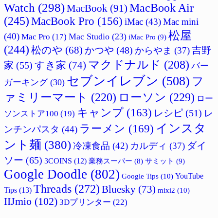
Watch
(298)
MacBook Air
MacBook
(91)
(245)
MacBook Pro
(156)
iMac
(43)
Mac mini
松屋
(40)
Mac Studio
(23)
Mac Pro
(17)
iMac Pro
(9)
(244)
松のや
(68)
吉野
かつや
(48)
からやま
(37)
マクドナルド
(208)
すき家
(74)
家
(55)
バー
セブンイレブン
(508)
フ
ガーキング
(30)
ァミリーマート
(220)
ローソン
(229)
ロー
キャンプ
(163)
レシピ
(51)
レ
ソンストア100
(19)
インスタ
ラーメン
(169)
ンチンパスタ
(44)
ント麺
(380)
ダイ
冷凍食品
(42)
カルディ
(37)
ソー
(65)
3COINS
(12)
サミット
(9)
業務スーパー
(8)
Google Doodle
(802)
Google Tips
(10)
YouTube
Threads
(272)
Bluesky
(73)
Tips
(13)
mixi2
(10)
IIJmio
(102)
3Dプリンター
(22)