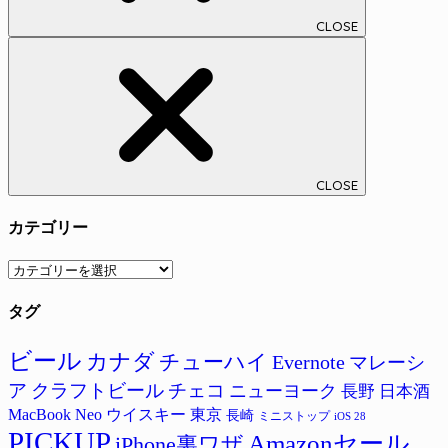
CLOSE
CLOSE
カテゴリー
カ
テ
タグ
ゴ
リ
ー
ビール
カナダ
チューハイ
Evernote
マレーシ
ア
クラフトビール
チェコ
ニューヨーク
長野
日本酒
MacBook Neo
ウイスキー
東京
長崎
ミニストップ
iOS 28
PICKUP
Amazonセール
iPhone裏ワザ