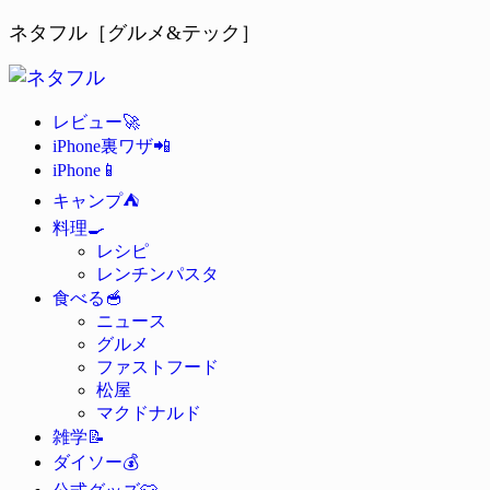
ネタフル［グルメ&テック］
🚀
レビュー
📲
iPhone裏ワザ
📱
iPhone
⛺
キャンプ
🍳
料理
レシピ
レンチンパスタ
🥣
食べる
ニュース
グルメ
ファストフード
松屋
マクドナルド
📝
雑学
💰
ダイソー
👕