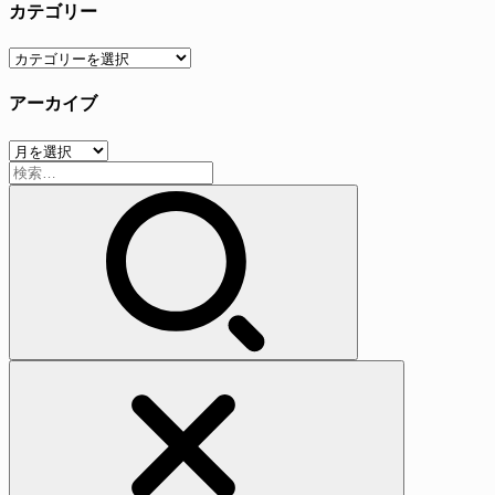
カテゴリー
カ
テ
アーカイブ
ゴ
リ
ア
ー
検
ー
索:
カ
イ
ブ