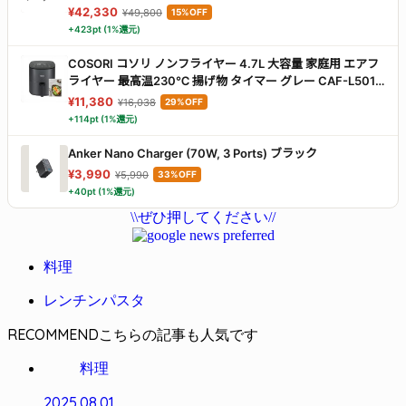
ー内蔵/視度調整機能付き(近視の方でもそのまま装着OK)/
¥42,330
¥49,800
15%OFF
プロジェクター/120Hz (ネビュラノワール（グレー）)
+423pt (1%還元)
COSORI コソリ ノンフライヤー 4.7L 大容量 家庭用 エアフ
ライヤー 最高温230℃ 揚げ物 タイマー グレー CAF-L501-
KJP
¥11,380
¥16,038
29%OFF
+114pt (1%還元)
Anker Nano Charger (70W, 3 Ports) ブラック
¥3,990
¥5,990
33%OFF
+40pt (1%還元)
\\ぜひ押してください//
料理
レンチンパスタ
RECOMMEND
料理
2025.08.01