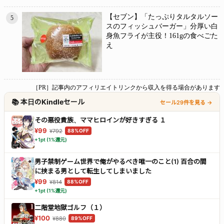
【セブン】「たっぷりタルタルソー
5
スのフィッシュバーガー」分厚い白
身魚フライが主役！161gの食べごた
え
［PR］記事内のアフィリエイトリンクから収入を得る場合があります
📚 本日のKindleセール
セール29件を見る →
その悪役貴族、ママヒロインが好きすぎる １
¥99
¥792
88%OFF
+1pt (1%還元)
男子禁制ゲーム世界で俺がやるべき唯一のこと(1) 百合の間
に挟まる男として転生してしまいました
¥99
¥814
88%OFF
+1pt (1%還元)
二階堂地獄ゴルフ（１）
¥100
¥880
89%OFF