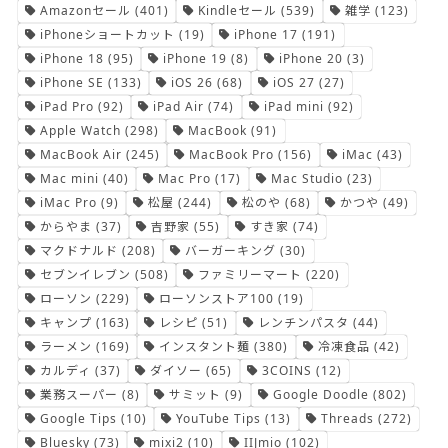
Amazonセール
(401)
Kindleセール
(539)
雑学
(123)
iPhoneショートカット
(19)
iPhone 17
(191)
iPhone 18
(95)
iPhone 19
(8)
iPhone 20
(3)
iPhone SE
(133)
iOS 26
(68)
iOS 27
(27)
iPad Pro
(92)
iPad Air
(74)
iPad mini
(92)
Apple Watch
(298)
MacBook
(91)
MacBook Air
(245)
MacBook Pro
(156)
iMac
(43)
Mac mini
(40)
Mac Pro
(17)
Mac Studio
(23)
iMac Pro
(9)
松屋
(244)
松のや
(68)
かつや
(49)
からやま
(37)
吉野家
(55)
すき家
(74)
マクドナルド
(208)
バーガーキング
(30)
セブンイレブン
(508)
ファミリーマート
(220)
ローソン
(229)
ローソンストア100
(19)
キャンプ
(163)
レシピ
(51)
レンチンパスタ
(44)
ラーメン
(169)
インスタント麺
(380)
冷凍食品
(42)
カルディ
(37)
ダイソー
(65)
3COINS
(12)
業務スーパー
(8)
サミット
(9)
Google Doodle
(802)
Google Tips
(10)
YouTube Tips
(13)
Threads
(272)
Bluesky
(73)
mixi2
(10)
IIJmio
(102)