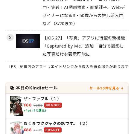
門・実践！AI動画検索・副業迷子、Webデ
ザイナーになる!!・50歳からの推し活入門
など（8/20まで）
5
【iOS 27】「写真」アプリに待望の新機能
「Captured by Me」追加｜自分で撮影し
た写真だけを表示可能に
［PR］記事内のアフィリエイトリンクから収入を得る場合があります
📚 本日のKindleセール
セール30件を見る →
ザ・ファブル（１）
¥88
¥869
90%OFF
+1pt (1%還元)
あくまでクジャクの話です。（２）
¥88
¥792
89%OFF