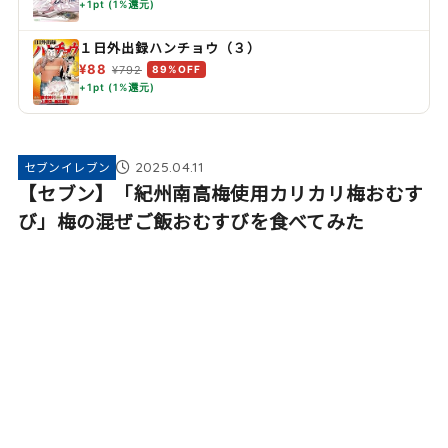
+1pt (1%還元)
１日外出録ハンチョウ（３）
¥88
¥792
89%OFF
+1pt (1%還元)
2025.04.11
セブンイレブン
【セブン】「紀州南高梅使用カリカリ梅おむす
び」梅の混ぜご飯おむすびを食べてみた