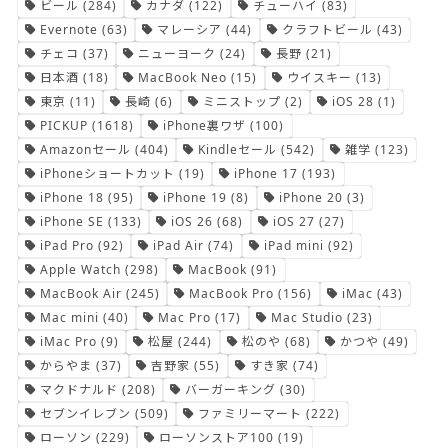
ビール
(284)
カナダ
(122)
チューハイ
(83)
Evernote
(63)
マレーシア
(44)
クラフトビール
(43)
チェコ
(37)
ニューヨーク
(24)
長野
(21)
日本酒
(18)
MacBook Neo
(15)
ウイスキー
(13)
東京
(11)
長崎
(6)
ミニストップ
(2)
iOS 28
(1)
PICKUP
(1618)
iPhone裏ワザ
(100)
Amazonセール
(404)
Kindleセール
(542)
雑学
(123)
iPhoneショートカット
(19)
iPhone 17
(193)
iPhone 18
(95)
iPhone 19
(8)
iPhone 20
(3)
iPhone SE
(133)
iOS 26
(68)
iOS 27
(27)
iPad Pro
(92)
iPad Air
(74)
iPad mini
(92)
Apple Watch
(298)
MacBook
(91)
MacBook Air
(245)
MacBook Pro
(156)
iMac
(43)
Mac mini
(40)
Mac Pro
(17)
Mac Studio
(23)
iMac Pro
(9)
松屋
(244)
松のや
(68)
かつや
(49)
からやま
(37)
吉野家
(55)
すき家
(74)
マクドナルド
(208)
バーガーキング
(30)
セブンイレブン
(509)
ファミリーマート
(222)
ローソン
(229)
ローソンストア100
(19)