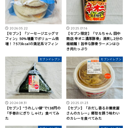
2025.01.16
2026.05.22
【セブン限定】「マルちゃん 田中
【セブン】「ソーセージエッグマ
商店 辛オニ濃厚豚骨」湯戻し2分の
フィン」50%増量でボリューム倍
極細麺！旨辛な豚骨ラーメンはひ
増！？573kcalの満足系マフィン
き肉たっぷり
セブンイレブン
セブンイレブン
2024.08.31
2025.01.23
【セブン】“うれしい値”で138円の
【セブン】「おだし香るお蕎麦屋
「手巻おにぎり しゃけ」食べてみ
さんのカレー」郷愁を誘う味わい
た
のカレーを食べてみた