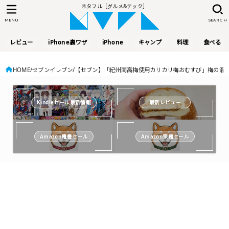
ネタフル［グルメ&テック］
MENU
SEARCH
レビュー
iPhone裏ワザ
iPhone
キャンプ
料理
食べる
HOME
セブンイレブン
【セブン】「紀州南高梅使用カリカリ梅おむすび」梅の混
Kindleセール最新情報
最新レビュー
Amazon電書セール
Amazon家電セール