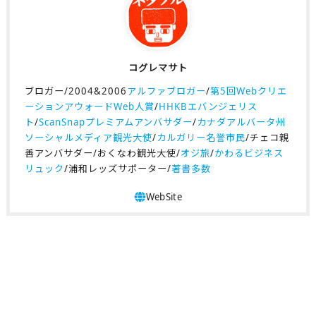
コグレマサト
ブロガー/2004&2006
アルファブロガー
/
第5回Webクリエ
ーションアウォードWeb人賞
/
HHKBエバンジェリス
ト
/
ScanSnapプレミアムアンバサダー
/
カナダアルバータ州
ソーシャルメディア観光大使
/
カルガリー名誉市民
/チェコ親
善アンバサダー/おくなわ観光大使/
オジ旅
/
かわるビジネス
リュック
/浦和レッズサポーター/
著書多数