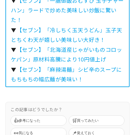
▼
【セブン】「一膳御飯おむすび 玉子チャー
ハン」ラードで炒めた美味しい炒飯に驚い
た！
▼
【セブン】「冷しちく玉天うどん」玉子天
とちくわ天が嬉しい美味しい大好き！
▼
【セブン】「北海道産じゃがいものコロッ
ケパン」原材料高騰により10円値上げ
▼
【セブン】「麻辣湯麺」シビ辛のスープに
もちもちの幅広麺が美味い！
この記事はどうでしたか？
👍
🛒
参考になった
買ってみたい
👀
📌
気になる
覚えておく