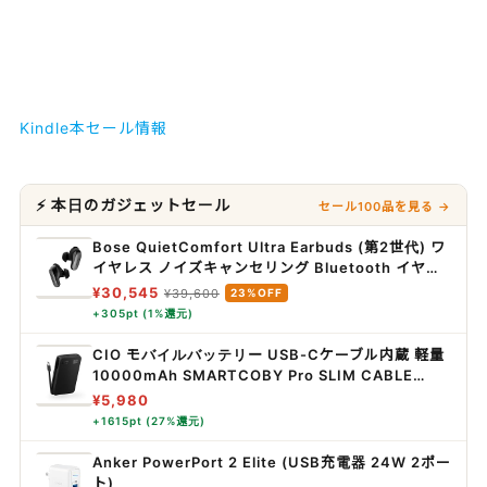
Kindle本セール情報
⚡ 本日のガジェットセール
セール100品を見る →
Bose QuietComfort Ultra Earbuds (第2世代) ワ
イヤレス ノイズキャンセリング Bluetooth イヤホ
ン 最長6時間連続再生 IPX4規格準拠 イマーシブオ
¥30,545
¥39,600
23%OFF
ーディオ 迫力の重低音 ブラック
+305pt (1%還元)
CIO モバイルバッテリー USB-Cケーブル内蔵 軽量
10000mAh SMARTCOBY Pro SLIM CABLE
35W (ブラック)
¥5,980
+1615pt (27%還元)
Anker PowerPort 2 Elite (USB充電器 24W 2ポー
ト)