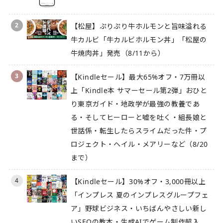
2
【松屋】ぷりぷり牛ホルモンと旨味溢れる
牛カルビ「牛カルビホルモン丼」「松屋の
牛焼肉丼」発売（8/11から）
3
【Kindleセール】最大65%オフ・7万冊以
上「Kindle本 サマーセール第2弾」おひと
り東京ガイド・地政学が最強の教養であ
る・そしてヒーローと嘘を吐く・組長娘と
世話係・転生したらスライムだった件・プ
ロジェクト・ヘイル・メアリーなど（8/20
まで）
4
【Kindleセール】30%オフ・3,000冊以上
「インプレス 夏のインプレスグループフェ
ア」野球ビジネス・いちばんやさしい新し
いSEOの教本・生成AIでゲーム制作超入