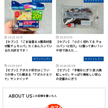
セブンイレブン
セブンイレブン
2025.02.15
2025.11.15
【セブン】「ごま油香る 6種具材混
【セブン】「小さく切れてる チョ
ぜ飯チュモッパ」たくあん入ってい
コパン 12切入」12個って多い？い
るの大好きです！
や秒で消えた‥‥
セブンイレブン
セブンイレブン
2023.06.17
2026.03.08
【セブン】アボカド好きはこうい
【セブン】「手巻おにぎり 炭火焼
うの待ってた感ある「アボカド＆ツ
紅しゃけ」やっぱり美味しい安心
ナ」サンドイッチ
の定番おにぎり
ABOUT US