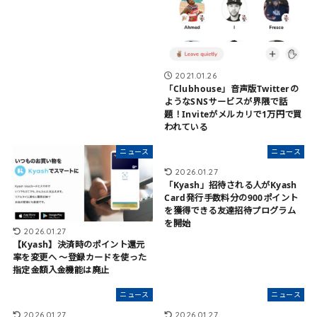
2021.01.26
「Clubhouse」音声版Twitterの
ようなSNSサービスが界隈で話
題！Inviteがメルカリで1万円で買
われている
ニュース
ニュース
2026.01.27
「Kyash」招待される人がKyash
Card発行手数料分の900ポイント
を獲得できる友達招待プログラム
を開始
2026.01.27
【Kyash】決済時のポイント還元
率を変更へ 〜登録カードを使った
指定金額入金機能は廃止
ニュース
ニュース
2026.01.27
2026.01.27