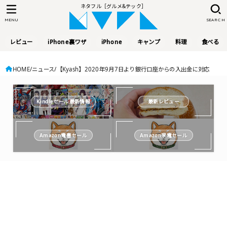
ネタフル［グルメ&テック］
MENU
SEARCH
レビュー
iPhone裏ワザ
iPhone
キャンプ
料理
食べる
HOME
ニュース
【Kyash】2020年9月7日より銀行口座からの入出金に対応
Kindleセール最新情報
最新レビュー
Amazon電書セール
Amazon家電セール