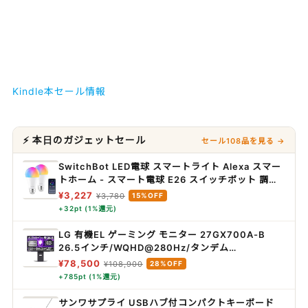
Kindle本セール情報
⚡ 本日のガジェットセール
セール108品を見る →
SwitchBot LED電球 スマートライト Alexa スマー
トホーム - スマート電球 E26 スイッチボット 調光
調色 広配光 800lm 60W形相当 電球色・昼白色対
¥3,227
¥3,780
15%OFF
応 RGBCWマルチカラー 1600万色 間接照明
+32pt (1%還元)
Google Home IFTTT イフト Siri SmartThings
に対応(2個パック)
LG 有機EL ゲーミング モニター 27GX700A-B
26.5インチ/WQHD@280Hz/タンデム
OLED/0.03ms/HDR TB500
¥78,500
¥108,900
28%OFF
+785pt (1%還元)
サンワサプライ USBハブ付コンパクトキーボード