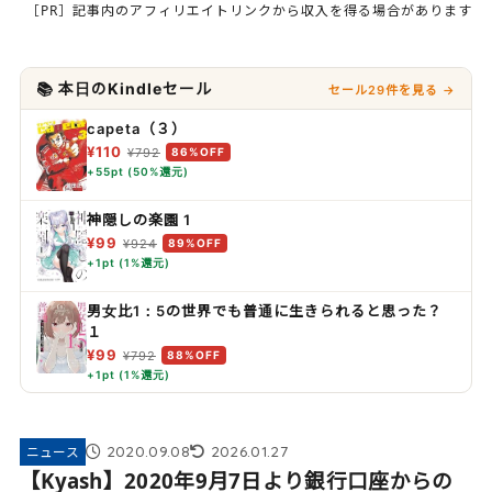
［PR］記事内のアフィリエイトリンクから収入を得る場合があります
📚 本日のKindleセール
セール29件を見る →
capeta（３）
¥110
¥792
86%OFF
+55pt (50%還元)
神隠しの楽園 1
¥99
¥924
89%OFF
+1pt (1%還元)
男女比1：5の世界でも普通に生きられると思った？
１
¥99
¥792
88%OFF
+1pt (1%還元)
2020.09.08
2026.01.27
ニュース
【Kyash】2020年9月7日より銀行口座からの