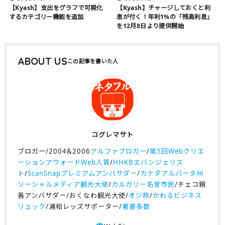
【Kyash】支出をグラフで可視化
【Kyash】チャージしておくと利
するカテゴリー機能を追加
息が付く！年利1%の「​残高利息」
を12月8日より提供開始
ABOUT US
コグレマサト
ブロガー/2004&2006
アルファブロガー
/
第5回Webクリエ
ーションアウォードWeb人賞
/
HHKBエバンジェリス
ト
/
ScanSnapプレミアムアンバサダー
/
カナダアルバータ州
ソーシャルメディア観光大使
/
カルガリー名誉市民
/チェコ親
善アンバサダー/おくなわ観光大使/
オジ旅
/
かわるビジネス
リュック
/浦和レッズサポーター/
著書多数