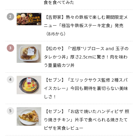
食を食べてみた
2
【吉野家】熱々の鉄板で楽しむ期間限定メ
ニュー「極旨牛鉄板ステーキ定食」発売
（8/6から）
3
【松のや】「“超厚”リブロース and 玉子の
タレかつ丼」厚さ2.5cmに驚き！肉を味わ
う重量級カツ丼
4
【セブン】「エリックサウス監修 2種スパ
イスカレー」今回も期待を裏切らない美味
しさ！
5
【セブン】「お店で焼いたハンディピザ 照
り焼きチキン」片手で食べられる焼きたて
ピザを実食レビュー