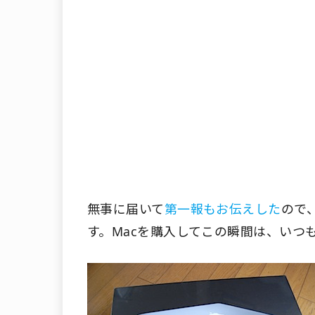
無事に届いて
第一報もお伝えした
ので
す。Macを購入してこの瞬間は、いつ