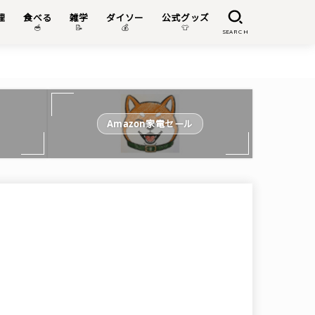
理
食べる
雑学
ダイソー
公式グッズ

🥣
📝
💰
👕
SEARCH
Amazon家電セール