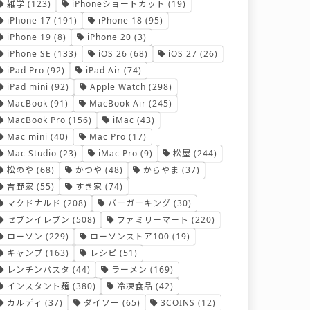
雑学
(123)
iPhoneショートカット
(19)
iPhone 17
(191)
iPhone 18
(95)
iPhone 19
(8)
iPhone 20
(3)
iPhone SE
(133)
iOS 26
(68)
iOS 27
(26)
iPad Pro
(92)
iPad Air
(74)
iPad mini
(92)
Apple Watch
(298)
MacBook
(91)
MacBook Air
(245)
MacBook Pro
(156)
iMac
(43)
Mac mini
(40)
Mac Pro
(17)
Mac Studio
(23)
iMac Pro
(9)
松屋
(244)
松のや
(68)
かつや
(48)
からやま
(37)
吉野家
(55)
すき家
(74)
マクドナルド
(208)
バーガーキング
(30)
セブンイレブン
(508)
ファミリーマート
(220)
ローソン
(229)
ローソンストア100
(19)
キャンプ
(163)
レシピ
(51)
レンチンパスタ
(44)
ラーメン
(169)
インスタント麺
(380)
冷凍食品
(42)
カルディ
(37)
ダイソー
(65)
3COINS
(12)