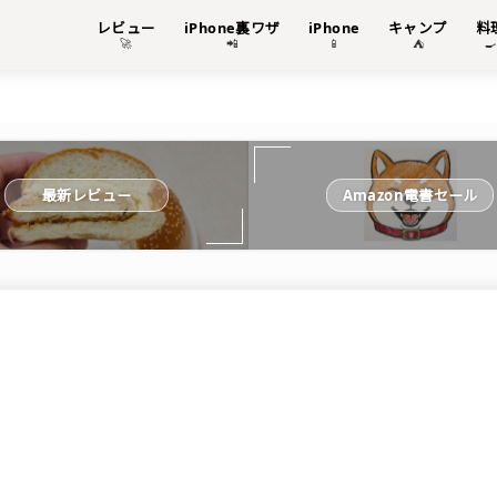
レビュー
iPhone裏ワザ
iPhone
キャンプ
料
🚀
📲
📱
⛺

最新レビュー
Amazon電書セール