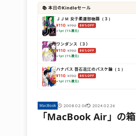
📚 本日のKindleセール
ＪＪＭ 女子柔道部物語（３）
¥110
¥792
86%OFF
+1pt (1%還元)
ワンダンス（３）
¥110
¥792
86%OFF
+1pt (1%還元)
ハナバス 苔石花江のバスケ論（１）
¥110
¥792
86%OFF
+1pt (1%還元)
2008.02.06
2024.02.26
MacBook
「MacBook Air」