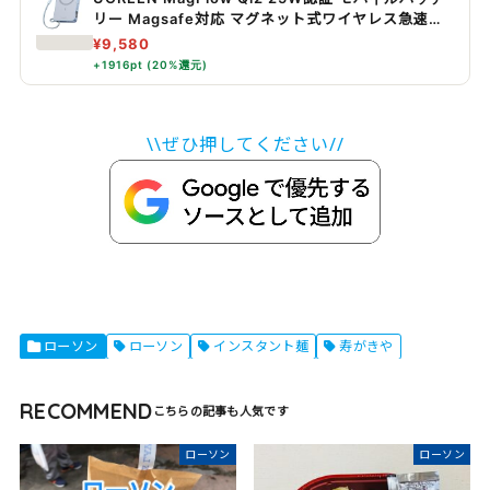
リー Magsafe対応 マグネット式ワイヤレス急速充
電 10000mAh 水色
¥9,580
+1916pt (20%還元)
\\ぜひ押してください//
ローソン
ローソン
インスタント麺
寿がきや
RECOMMEND
ローソン
ローソン