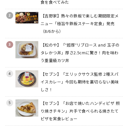
食を食べてみた
2
【吉野家】熱々の鉄板で楽しむ期間限定メ
ニュー「極旨牛鉄板ステーキ定食」発売
（8/6から）
3
【松のや】「“超厚”リブロース and 玉子の
タレかつ丼」厚さ2.5cmに驚き！肉を味わ
う重量級カツ丼
4
【セブン】「エリックサウス監修 2種スパ
イスカレー」今回も期待を裏切らない美味
しさ！
5
【セブン】「お店で焼いたハンディピザ 照
り焼きチキン」片手で食べられる焼きたて
ピザを実食レビュー