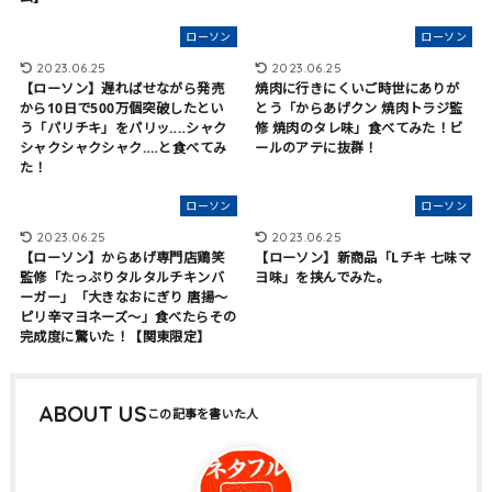
ローソン
ローソン
2023.06.25
2023.06.25
【ローソン】遅ればせながら発売
焼肉に行きにくいご時世にありが
から10日で500万個突破したとい
とう「からあげクン 焼肉トラジ監
う「パリチキ」をパリッ‥‥シャク
修 焼肉のタレ味」食べてみた！ビ
シャクシャクシャク‥‥と食べてみ
ールのアテに抜群！
た！
ローソン
ローソン
2023.06.25
2023.06.25
【ローソン】からあげ専門店鶏笑
【ローソン】新商品「Lチキ 七味マ
監修「たっぷりタルタルチキンバ
ヨ味」を挟んでみた。
ーガー」「大きなおにぎり 唐揚～
ピリ辛マヨネーズ～」食べたらその
完成度に驚いた！【関東限定】
ABOUT US