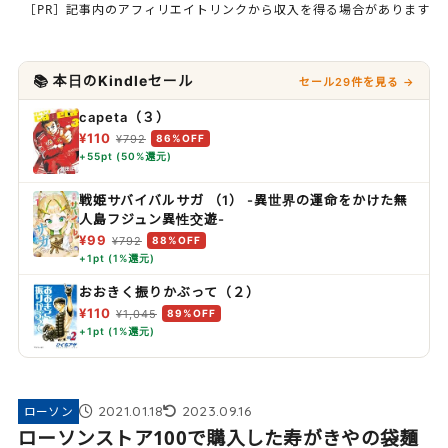
［PR］記事内のアフィリエイトリンクから収入を得る場合があります
📚 本日のKindleセール
セール29件を見る →
capeta（３）
¥110
¥792
86%OFF
+55pt (50%還元)
戦姫サバイバルサガ （1） -異世界の運命をかけた無
人島フジュン異性交遊-
¥99
¥792
88%OFF
+1pt (1%還元)
おおきく振りかぶって（２）
¥110
¥1,045
89%OFF
+1pt (1%還元)
2021.01.18
2023.09.16
ローソン
ローソンストア100で購入した寿がきやの袋麺