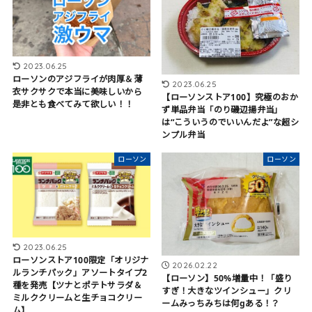
2023.06.25
ローソンのアジフライが肉厚＆薄
2023.06.25
衣サクサクで本当に美味しいから
【ローソンストア100】究極のおか
是非とも食べてみて欲しい！！
ず単品弁当「のり磯辺揚弁当」
は“こういうのでいいんだよ”な超シ
ンプル弁当
ローソン
ローソン
2023.06.25
ローソンストア100限定「オリジナ
2026.02.22
ルランチパック」アソートタイプ2
【ローソン】50%増量中！「盛り
種を発売【ツナとポテトサラダ＆
すぎ！大きなツインシュー」クリ
ミルククリームと生チョコクリー
ームみっちみちは何gある！？
ム】