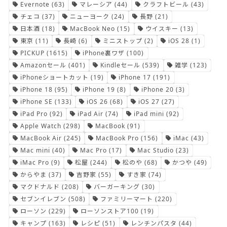
Evernote
(63)
マレーシア
(44)
クラフトビール
(43)
チェコ
(37)
ニューヨーク
(24)
長野
(21)
日本酒
(18)
MacBook Neo
(15)
ウイスキー
(13)
東京
(11)
長崎
(6)
ミニストップ
(2)
iOS 28
(1)
PICKUP
(1615)
iPhone裏ワザ
(100)
Amazonセール
(401)
Kindleセール
(539)
雑学
(123)
iPhoneショートカット
(19)
iPhone 17
(191)
iPhone 18
(95)
iPhone 19
(8)
iPhone 20
(3)
iPhone SE
(133)
iOS 26
(68)
iOS 27
(27)
iPad Pro
(92)
iPad Air
(74)
iPad mini
(92)
Apple Watch
(298)
MacBook
(91)
MacBook Air
(245)
MacBook Pro
(156)
iMac
(43)
Mac mini
(40)
Mac Pro
(17)
Mac Studio
(23)
iMac Pro
(9)
松屋
(244)
松のや
(68)
かつや
(49)
からやま
(37)
吉野家
(55)
すき家
(74)
マクドナルド
(208)
バーガーキング
(30)
セブンイレブン
(508)
ファミリーマート
(220)
ローソン
(229)
ローソンストア100
(19)
キャンプ
(163)
レシピ
(51)
レンチンパスタ
(44)