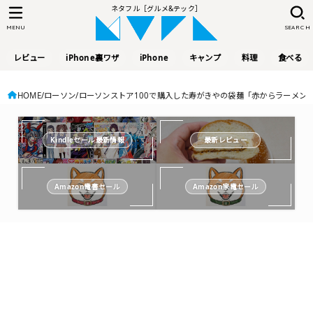
ネタフル［グルメ&テック］
MENU
SEARCH
レビュー
iPhone裏ワザ
iPhone
キャンプ
料理
食べる
HOME
ローソン
ローソンストア100で購入した寿がきやの袋麺「赤からラーメン
Kindleセール最新情報
最新レビュー
Amazon電書セール
Amazon家電セール