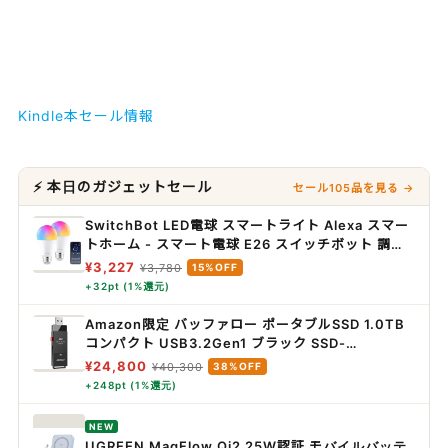
Kindle本セール情報
⚡ 本日のガジェットセール
セール105品を見る →
SwitchBot LED電球 スマートライト Alexa スマー
トホーム - スマート電球 E26 スイッチボット 調光
調色 広配光 800lm 60W形相当 電球色・昼白色対
¥3,227
¥3,780
15%OFF
応 RGBCWマルチカラー 1600万色 間接照明
+32pt (1%還元)
Google Home IFTTT イフト Siri SmartThings
に対応(2個パック)
Amazon限定 バッファロー ポータブルSSD 1.0TB
コンパクト USB3.2Gen1 ブラック SSD-
PUT1.0U3-B/N
¥24,800
¥40,300
38%OFF
+248pt (1%還元)
NEW
UGREEN MagFlow Qi2 25W認証 モバイルバッテ