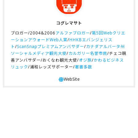
コグレマサト
ブロガー/2004&2006
アルファブロガー
/
第5回Webクリエ
ーションアウォードWeb人賞
/
HHKBエバンジェリス
ト
/
ScanSnapプレミアムアンバサダー
/
カナダアルバータ州
ソーシャルメディア観光大使
/
カルガリー名誉市民
/チェコ親
善アンバサダー/おくなわ観光大使/
オジ旅
/
かわるビジネス
リュック
/浦和レッズサポーター/
著書多数