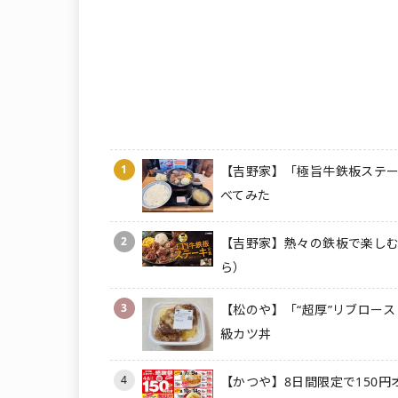
1
【吉野家】「極旨牛鉄板ステー
べてみた
2
【吉野家】熱々の鉄板で楽しむ
ら）
3
【松のや】「“超厚”リブロース
級カツ丼
4
【かつや】8日間限定で150円