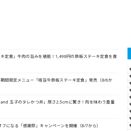
キ定食」牛肉の旨みを堪能！1,498円の鉄板ステーキ定食を食
期間限定メニュー「極旨牛鉄板ステーキ定食」発売（8/6か
 and 玉子のタレかつ丼」厚さ2.5cmに驚き！肉を味わう重量
オフになる「感謝祭」キャンペーンを開催（8/7から）