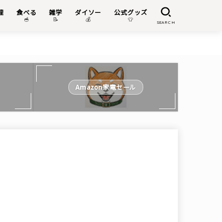
理
食べる
雑学
ダイソー
公式グッズ

🥣
📝
💰
👕
SEARCH
Amazon家電セール