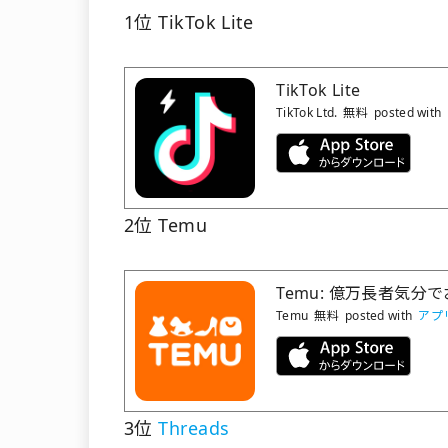
1位 TikTok Lite
TikTok Lite
TikTok Ltd.
無料
posted with
2位 Temu
Temu: 億万長者気分
Temu
無料
posted with
アプ
3位
Threads