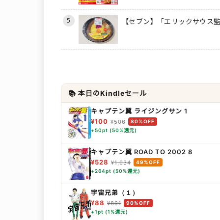
5
【セブン】「エリックサウス監
📚 本日のKindleセール
キャプテン翼 ライジングサン 1
¥100
¥506
80%OFF
+50pt (50%還元)
キャプテン翼 ROAD TO 2002 8
¥528
¥1,034
49%OFF
+264pt (50%還元)
宇宙兄弟（１）
¥88
¥891
90%OFF
+1pt (1%還元)