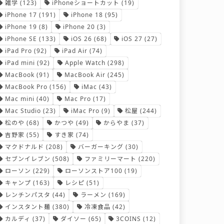
雑学
(123)
iPhoneショートカット
(19)
iPhone 17
(191)
iPhone 18
(95)
iPhone 19
(8)
iPhone 20
(3)
iPhone SE
(133)
iOS 26
(68)
iOS 27
(27)
iPad Pro
(92)
iPad Air
(74)
iPad mini
(92)
Apple Watch
(298)
MacBook
(91)
MacBook Air
(245)
MacBook Pro
(156)
iMac
(43)
Mac mini
(40)
Mac Pro
(17)
Mac Studio
(23)
iMac Pro
(9)
松屋
(244)
松のや
(68)
かつや
(49)
からやま
(37)
吉野家
(55)
すき家
(74)
マクドナルド
(208)
バーガーキング
(30)
セブンイレブン
(508)
ファミリーマート
(220)
ローソン
(229)
ローソンストア100
(19)
キャンプ
(163)
レシピ
(51)
レンチンパスタ
(44)
ラーメン
(169)
インスタント麺
(380)
冷凍食品
(42)
カルディ
(37)
ダイソー
(65)
3COINS
(12)