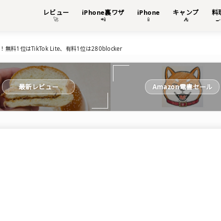
レビュー
iPhone裏ワザ
iPhone
キャンプ
料
🚀
📲
📱
⛺

1位はTikTok Lite、有料1位は280blocker
最新レビュー
Amazon電書セール