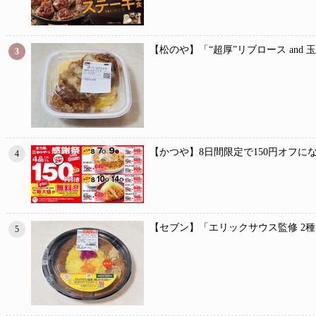
【松のや】「“超厚”リブロース and
3
【かつや】8日間限定で150円オフに
4
【セブン】「エリックサウス監修 2
5