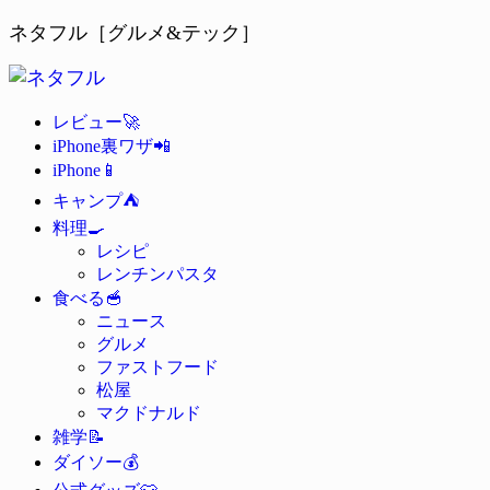
ネタフル［グルメ&テック］
🚀
レビュー
📲
iPhone裏ワザ
📱
iPhone
⛺
キャンプ
🍳
料理
レシピ
レンチンパスタ
🥣
食べる
ニュース
グルメ
ファストフード
松屋
マクドナルド
📝
雑学
💰
ダイソー
👕