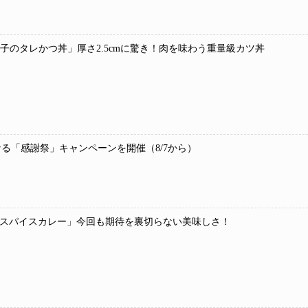
 玉子のタレかつ丼」厚さ2.5cmに驚き！肉を味わう重量級カツ丼
なる「感謝祭」キャンペーンを開催（8/7から）
種スパイスカレー」今回も期待を裏切らない美味しさ！