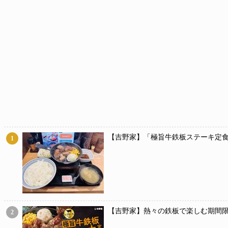
【吉野家】「極旨牛鉄板ステーキ定食
1
【吉野家】熱々の鉄板で楽しむ期間限
2