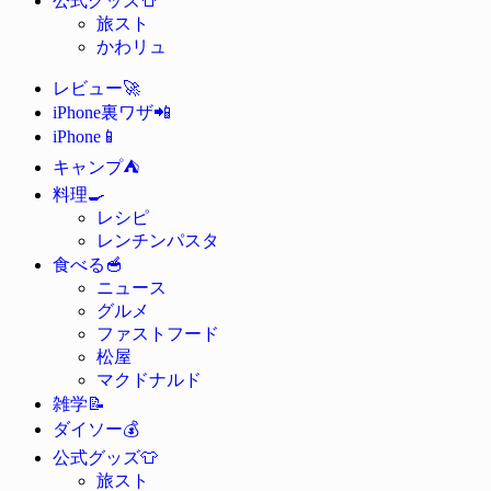
公式グッズ
旅スト
かわリュ
🚀
レビュー
📲
iPhone裏ワザ
📱
iPhone
⛺
キャンプ
🍳
料理
レシピ
レンチンパスタ
🥣
食べる
ニュース
グルメ
ファストフード
松屋
マクドナルド
📝
雑学
💰
ダイソー
👕
公式グッズ
旅スト