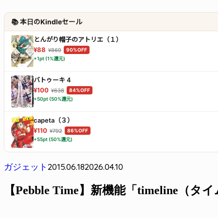
📚 本日のKindleセール
とんがり帽子のアトリエ（１）
¥88
¥869
90%OFF
+1pt (1%還元)
バトゥーキ 4
¥100
¥638
84%OFF
+50pt (50%還元)
capeta（３）
¥110
¥792
86%OFF
+55pt (50%還元)
2015.06.18
2026.04.10
ガジェット
【Pebble Time】新機能「timelin