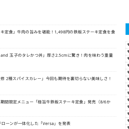
キ定食」牛肉の旨みを堪能！1,498円の鉄板ステーキ定食を食
 and 玉子のタレかつ丼」厚さ2.5cmに驚き！肉を味わう重量
修 2種スパイスカレー」今回も期待を裏切らない美味しさ！
期間限定メニュー「極旨牛鉄板ステーキ定食」発売（8/6か
とドローンが一体化した「Versa」を発表