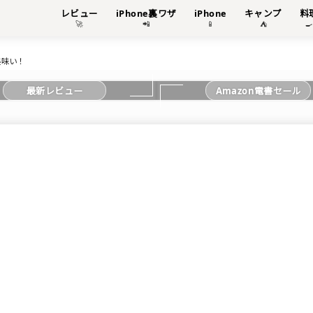
レビュー
iPhone裏ワザ
iPhone
キャンプ
料
🚀
📲
📱
⛺

美味い！
最新レビュー
Amazon電書セール