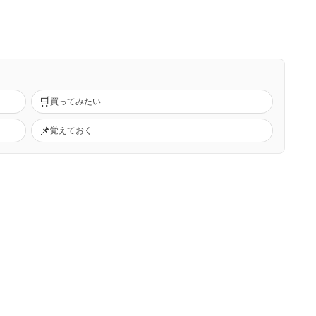
🛒
買ってみたい
📌
覚えておく