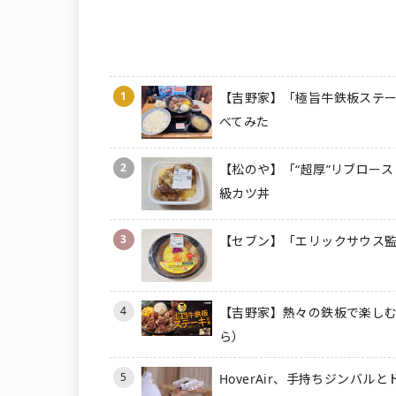
1
【吉野家】「極旨牛鉄板ステー
べてみた
2
【松のや】「“超厚”リブロース
級カツ丼
3
【セブン】「エリックサウス監
4
【吉野家】熱々の鉄板で楽しむ
ら）
5
HoverAir、手持ちジンバル