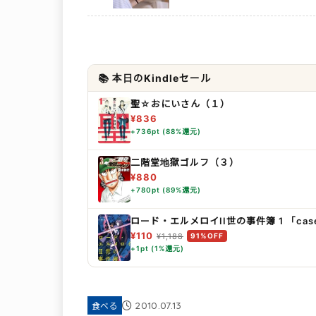
📚 本日のKindleセール
聖☆おにいさん（１）
¥836
+736pt (88%還元)
二階堂地獄ゴルフ（３）
¥880
+780pt (89%還元)
ロード・エルメロイII世の事件簿 1 「ca
¥110
¥1,188
91%OFF
+1pt (1%還元)
2010.07.13
食べる