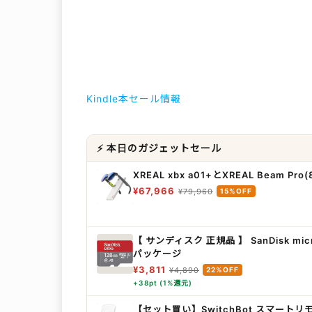
Kindle本セール情報
⚡ 本日のガジェットセール
XREAL xbx a01+とXREAL Beam P
¥67,966
¥79,960
15%OFF
【 サンディスク 正規品 】 SanDisk mic
パッケージ
¥3,811
¥4,890
22%OFF
+38pt (1%還元)
【セット買い】SwitchBot スマート