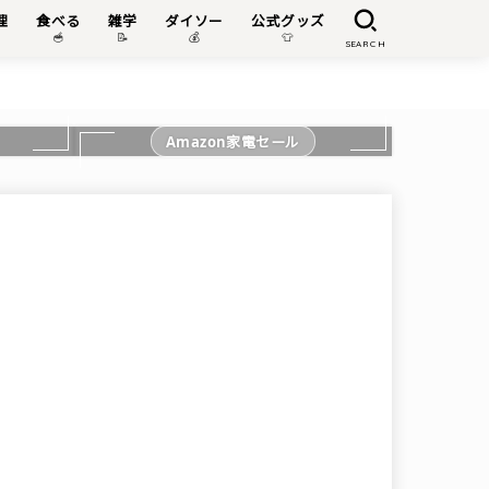
理
食べる
雑学
ダイソー
公式グッズ

🥣
📝
💰
👕
SEARCH
Amazon家電セール