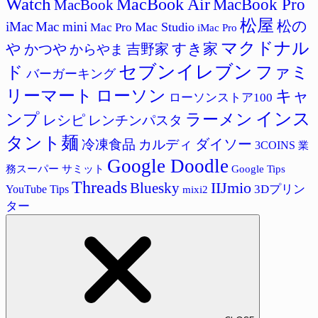
Watch
MacBook Air
MacBook Pro
MacBook
松屋
松の
iMac
Mac mini
Mac Studio
Mac Pro
iMac Pro
マクドナル
すき家
や
吉野家
かつや
からやま
セブンイレブン
ド
ファミ
バーガーキング
リーマート
ローソン
キャ
ローソンストア100
インス
ラーメン
ンプ
レシピ
レンチンパスタ
タント麺
ダイソー
冷凍食品
カルディ
3COINS
業
Google Doodle
サミット
Google Tips
務スーパー
Threads
IIJmio
Bluesky
3Dプリン
YouTube Tips
mixi2
ター