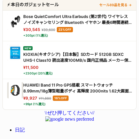
⚡ 本日のガジェットセール
セール89品を見る →
Bose QuietComfort Ultra Earbuds (第2世代) ワイヤレス
ノイズキャンセリング Bluetooth イヤホン 最長6時間連続
再生 IPX4規格準拠 イマーシブオーディオ 迫力の重低音 ブ
¥30,545
¥39,600
23%OFF
ラック
+305pt (1%還元)
NEW
KIOXIA(キオクシア)【日本製】SDカード 512GB SDXC
UHS-I Class10 読出速度100MB/s 国内正規品 メーカー保
証5年 KLNEA512G
¥11,500
+2300pt (20%還元)
HUAWEI Band 11 Pro GPS搭載 スマートウォッチ
8.99mm/18g薄型軽量ボディ 高輝度 2000nits 1.62大画面
24時間睡眠管理 14日間持続バッテリー ランニングモード
¥9,927
¥11,880
16%OFF
情緒モニタリング LINE通知 ブラック
+99pt (1%還元)
\\ぜひ押してください//
日記