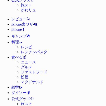
公式グッズ
旅スト
かわリュ
🚀
レビュー
📲
iPhone裏ワザ
📱
iPhone
⛺
キャンプ
🍳
料理
レシピ
レンチンパスタ
🥣
食べる
ニュース
グルメ
ファストフード
松屋
マクドナルド
📝
雑学
💰
ダイソー
👕
公式グッズ
旅スト