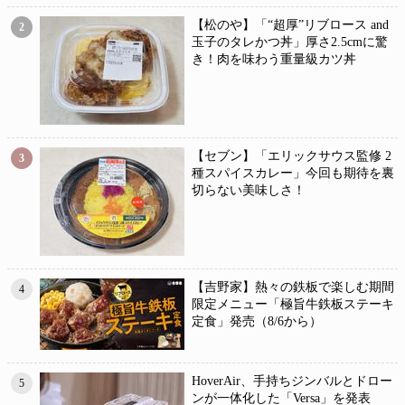
【松のや】「“超厚”リブロース and
2
玉子のタレかつ丼」厚さ2.5cmに驚
き！肉を味わう重量級カツ丼
【セブン】「エリックサウス監修 2
3
種スパイスカレー」今回も期待を裏
切らない美味しさ！
【吉野家】熱々の鉄板で楽しむ期間
4
限定メニュー「極旨牛鉄板ステーキ
定食」発売（8/6から）
HoverAir、手持ちジンバルとドロー
5
ンが一体化した「Versa」を発表