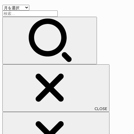
リ
ア
ー
検
ー
索:
カ
イ
ブ
CLOSE