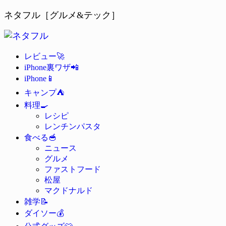
ネタフル［グルメ&テック］
🚀
レビュー
📲
iPhone裏ワザ
📱
iPhone
⛺
キャンプ
🍳
料理
レシピ
レンチンパスタ
🥣
食べる
ニュース
グルメ
ファストフード
松屋
マクドナルド
📝
雑学
💰
ダイソー
👕