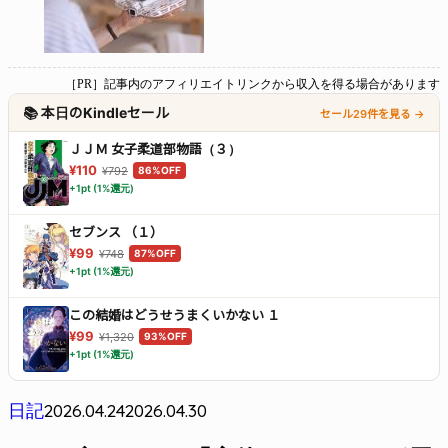
［PR］記事内のアフィリエイトリンクから収入を得る場合があります
📚 本日のKindleセール
セール29件を見る →
ＪＪＭ 女子柔道部物語（３）
¥110
¥792
86%OFF
+1pt (1%還元)
セブンス （１）
¥99
¥748
87%OFF
+1pt (1%還元)
この結婚はどうせうまくいかない １
¥99
¥1,320
93%OFF
+1pt (1%還元)
2026.04.24
2026.04.30
日記