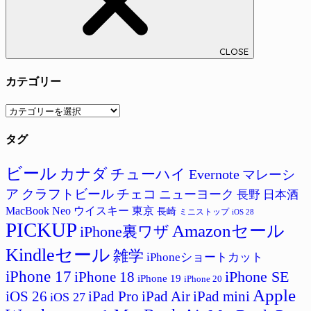
CLOSE
カテゴリー
カ
テ
タグ
ゴ
リ
ー
ビール
カナダ
チューハイ
Evernote
マレーシ
ア
クラフトビール
チェコ
ニューヨーク
長野
日本酒
MacBook Neo
ウイスキー
東京
長崎
ミニストップ
iOS 28
PICKUP
Amazonセール
iPhone裏ワザ
Kindleセール
雑学
iPhoneショートカット
iPhone 17
iPhone SE
iPhone 18
iPhone 19
iPhone 20
Apple
iPad Pro
iPad Air
iPad mini
iOS 26
iOS 27