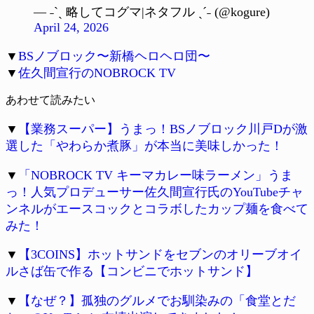
— ˗ˋˏ 略してコグマ|ネタフル ˎˊ˗ (@kogure)
April 24, 2026
▼
BSノブロック〜新橋ヘロヘロ団〜
▼
佐久間宣行のNOBROCK TV
あわせて読みたい
▼
【業務スーパー】うまっ！BSノブロック川戸Dが激
選した「やわらか煮豚」が本当に美味しかった！
▼
「NOBROCK TV キーマカレー味ラーメン」うま
っ！人気プロデューサー佐久間宣行氏のYouTubeチャ
ンネルがエースコックとコラボしたカップ麺を食べて
みた！
▼
【3COINS】ホットサンドをセブンのオリーブオイ
ルさば缶で作る【コンビニでホットサンド】
▼
【なぜ？】孤独のグルメでお馴染みの「食堂とだ