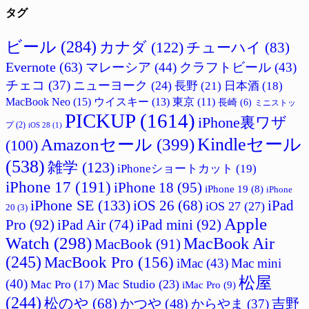
タグ
ビール
(284)
カナダ
(122)
チューハイ
(83)
Evernote
(63)
マレーシア
(44)
クラフトビール
(43)
チェコ
(37)
ニューヨーク
(24)
長野
(21)
日本酒
(18)
MacBook Neo
(15)
ウイスキー
(13)
東京
(11)
長崎
(6)
ミニストッ
PICKUP
(1614)
iPhone裏ワザ
プ
(2)
iOS 28
(1)
Amazonセール
(399)
Kindleセール
(100)
(538)
雑学
(123)
iPhoneショートカット
(19)
iPhone 17
(191)
iPhone 18
(95)
iPhone 19
(8)
iPhone
iPhone SE
(133)
iPad
iOS 26
(68)
iOS 27
(27)
20
(3)
Apple
Pro
(92)
iPad Air
(74)
iPad mini
(92)
Watch
(298)
MacBook Air
MacBook
(91)
(245)
MacBook Pro
(156)
iMac
(43)
Mac mini
松屋
(40)
Mac Studio
(23)
Mac Pro
(17)
iMac Pro
(9)
(244)
松のや
(68)
吉野
かつや
(48)
からやま
(37)