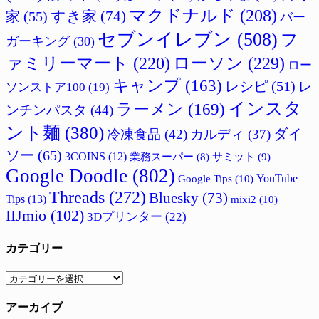
マクドナルド
(208)
すき家
(74)
家
(55)
バー
セブンイレブン
(508)
フ
ガーキング
(30)
ァミリーマート
(220)
ローソン
(229)
ロー
キャンプ
(163)
レシピ
(51)
レ
ソンストア100
(19)
インスタ
ラーメン
(169)
ンチンパスタ
(44)
ント麺
(380)
ダイ
冷凍食品
(42)
カルディ
(37)
ソー
(65)
3COINS
(12)
サミット
(9)
業務スーパー
(8)
Google Doodle
(802)
Google Tips
(10)
YouTube
Threads
(272)
Bluesky
(73)
Tips
(13)
mixi2
(10)
IIJmio
(102)
3Dプリンター
(22)
カテゴリー
カ
テ
アーカイブ
ゴ