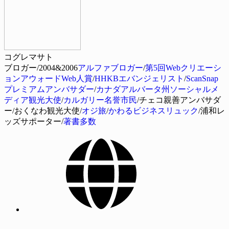
コグレマサト
ブロガー/2004&2006
アルファブロガー
/
第5回Webクリエーシ
ョンアウォードWeb人賞
/
HHKBエバンジェリスト
/
ScanSnap
プレミアムアンバサダー
/
カナダアルバータ州ソーシャルメ
ディア観光大使
/
カルガリー名誉市民
/チェコ親善アンバサダ
ー/おくなわ観光大使/
オジ旅
/
かわるビジネスリュック
/浦和レ
ッズサポーター/
著書多数