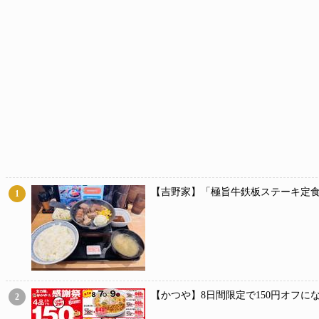
【吉野家】「極旨牛鉄板ステーキ定食
1
【かつや】8日間限定で150円オフに
2