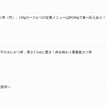
ツ丼（竹）」120gロースかつの定番メニューは約560gで食べ応えあり！
 玉子のタレかつ丼」厚さ2.5cmに驚き！肉を味わう重量級カツ丼
次提供へ