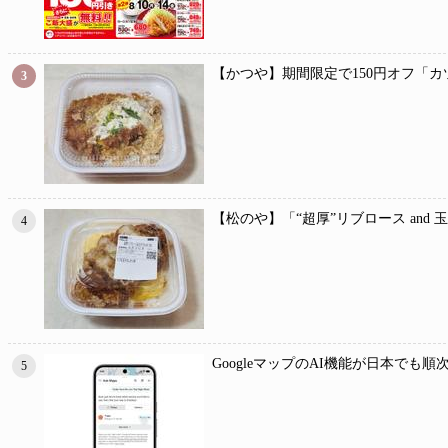
【かつや】期間限定で150円オフ「カ
3
【松のや】「“超厚”リブロース and
4
GoogleマップのAI機能が日本でも順
5