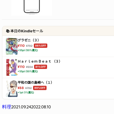
📚 本日のKindleセール
グラゼニ（３）
¥110
¥792
86%OFF
+55pt (50%還元)
Ｈａｒｌｅｍ Ｂｅａｔ （３）
¥110
¥594
81%OFF
+55pt (50%還元)
平和の国の島崎へ（１）
¥88
¥792
89%OFF
+1pt (1%還元)
2021.09.24
2022.08.10
料理