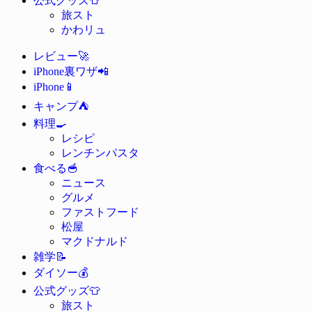
公式グッズ
旅スト
かわリュ
🚀
レビュー
📲
iPhone裏ワザ
📱
iPhone
⛺
キャンプ
🍳
料理
レシピ
レンチンパスタ
🥣
食べる
ニュース
グルメ
ファストフード
松屋
マクドナルド
📝
雑学
💰
ダイソー
👕
公式グッズ
旅スト