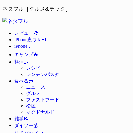
ネタフル［グルメ&テック］
🚀
レビュー
📲
iPhone裏ワザ
📱
iPhone
⛺
キャンプ
🍳
料理
レシピ
レンチンパスタ
🥣
食べる
ニュース
グルメ
ファストフード
松屋
マクドナルド
📝
雑学
💰
ダイソー
👕