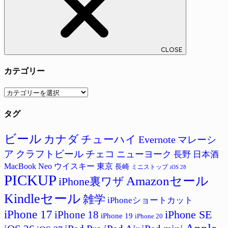
CLOSE
カテゴリー
カ
テ
タグ
ゴ
リ
ー
ビール
カナダ
チューハイ
Evernote
マレーシ
ア
クラフトビール
チェコ
ニューヨーク
長野
日本酒
MacBook Neo
ウイスキー
東京
長崎
ミニストップ
iOS 28
PICKUP
Amazonセール
iPhone裏ワザ
Kindleセール
雑学
iPhoneショートカット
iPhone 17
iPhone SE
iPhone 18
iPhone 19
iPhone 20