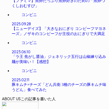
【ファミマ】魚卵たっぷり魚卵好きのための「魚卵づ
くしおむすび」
コンビニ
2025.09.28
【ニューデイズ】「大きなおにぎり コンビーフマヨネ
ーズ」ノザキのコンビーフが主役のおにぎりで大満足
コンビニ
2023.06.10
「ラ王 焦がし醤油」ジェネリック五行は山椒練り込み
麺が美味い！【感想】
コンビニ
2025.02.11
豚キムチ×チーズ「どん兵衛 3種のチーズの豚キムチ味
うどん」食べてみた
ABOUT US