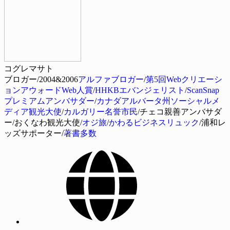
コグレマサト
ブロガー/2004&2006
アルファブロガー
/
第5回Webクリエーシ
ョンアウォードWeb人賞
/
HHKBエバンジェリスト
/
ScanSnap
プレミアムアンバサダー
/
カナダアルバータ州ソーシャルメ
ディア観光大使
/
カルガリー名誉市民
/チェコ親善アンバサダ
ー/おくなわ観光大使/
オジ旅
/
かわるビジネスリュック
/浦和レ
ッズサポーター/
著書多数