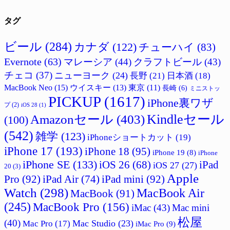
タグ
ビール
(284)
カナダ
(122)
チューハイ
(83)
Evernote
(63)
マレーシア
(44)
クラフトビール
(43)
チェコ
(37)
ニューヨーク
(24)
長野
(21)
日本酒
(18)
MacBook Neo
(15)
ウイスキー
(13)
東京
(11)
長崎
(6)
ミニストッ
PICKUP
(1617)
iPhone裏ワザ
プ
(2)
iOS 28
(1)
Amazonセール
(403)
Kindleセール
(100)
(542)
雑学
(123)
iPhoneショートカット
(19)
iPhone 17
(193)
iPhone 18
(95)
iPhone 19
(8)
iPhone
iPhone SE
(133)
iPad
iOS 26
(68)
iOS 27
(27)
20
(3)
Apple
Pro
(92)
iPad Air
(74)
iPad mini
(92)
Watch
(298)
MacBook Air
MacBook
(91)
(245)
MacBook Pro
(156)
iMac
(43)
Mac mini
松屋
(40)
Mac Studio
(23)
Mac Pro
(17)
iMac Pro
(9)