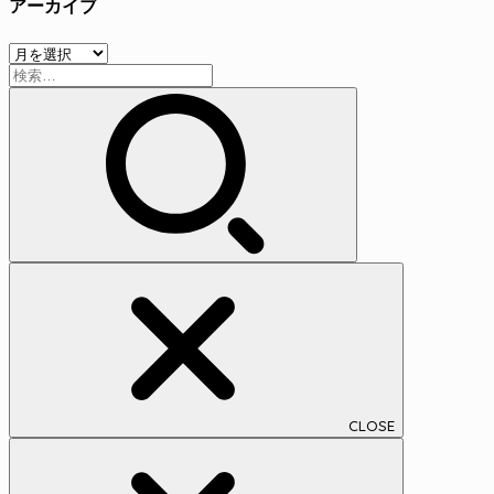
アーカイブ
ゴ
リ
ア
ー
検
ー
索:
カ
イ
ブ
CLOSE