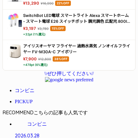
Adaptive-Sync VESA100×100 HDMI2.0/DP1.4接続
¥13,290
¥16,990
22%OFF
25G2G
SwitchBot LED電球 スマートライト Alexa スマートホーム
- スマート電球 E26 スイッチボット 調光調色 広配光 800lm
60W形相当 電球色・昼白色対応 RGBCWマルチカラー
¥3,197
¥3,780
15%OFF
1600万色 間接照明 Google Home IFTTT イフト Siri
+32pt (1%還元)
SmartThings に対応(2個パック)
アイリスオーヤマ フライヤー 過熱水蒸気 ノンオイルフライ
ヤー FV-M30A-C アイボリー
¥7,900
¥12,800
38%OFF
+478pt (6%還元)
\\ぜひ押してください//
コンビニ
PICKUP
RECOMMEND
コンビニ
2026.03.28