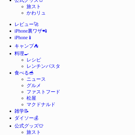
公式グッズ
旅スト
かわリュ
🚀
レビュー
📲
iPhone裏ワザ
📱
iPhone
⛺
キャンプ
🍳
料理
レシピ
レンチンパスタ
🥣
食べる
ニュース
グルメ
ファストフード
松屋
マクドナルド
📝
雑学
💰
ダイソー
👕
公式グッズ
旅スト