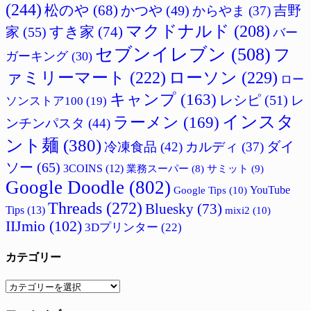
(244)
松のや
(68)
かつや
(49)
吉野
からやま
(37)
マクドナルド
(208)
すき家
(74)
家
(55)
バー
セブンイレブン
(508)
フ
ガーキング
(30)
ァミリーマート
(222)
ローソン
(229)
ロー
キャンプ
(163)
レシピ
(51)
レ
ソンストア100
(19)
インスタ
ラーメン
(169)
ンチンパスタ
(44)
ント麺
(380)
ダイ
冷凍食品
(42)
カルディ
(37)
ソー
(65)
3COINS
(12)
サミット
(9)
業務スーパー
(8)
Google Doodle
(802)
Google Tips
(10)
YouTube
Threads
(272)
Bluesky
(73)
Tips
(13)
mixi2
(10)
IIJmio
(102)
3Dプリンター
(22)
カテゴリー
カ
テ