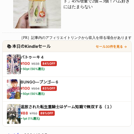
ド」45%増量で2個→3個！ハム好き
にはたまらない
［PR］記事内のアフィリエイトリンクから収入を得る場合があります
📚 本日のKindleセール
セール30件を見る →
バトゥーキ 4
¥100
¥638
84%OFF
+50pt (50%還元)
BUNGO―ブンゴ― 6
¥100
¥594
83%OFF
+50pt (50%還元)
追放された転生重騎士はゲーム知識で無双する（１）
¥88
¥792
89%OFF
+1pt (1%還元)