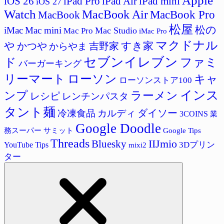
Apple
iPad Pro
iPad Air
iPad mini
iOS 26
iOS 27
Watch
MacBook Air
MacBook Pro
MacBook
松屋
松の
iMac
Mac mini
Mac Studio
Mac Pro
iMac Pro
マクドナル
すき家
や
かつや
吉野家
からやま
セブンイレブン
ド
ファミ
バーガーキング
リーマート
ローソン
キャ
ローソンストア100
インス
ラーメン
ンプ
レシピ
レンチンパスタ
タント麺
ダイソー
冷凍食品
カルディ
3COINS
業
Google Doodle
サミット
Google Tips
務スーパー
Threads
IIJmio
Bluesky
3Dプリン
YouTube Tips
mixi2
ター