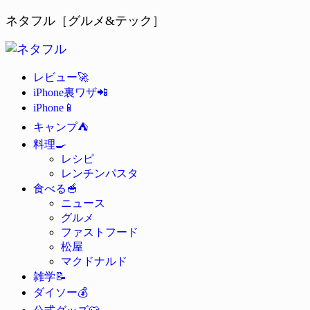
ネタフル［グルメ&テック］
🚀
レビュー
📲
iPhone裏ワザ
📱
iPhone
⛺
キャンプ
🍳
料理
レシピ
レンチンパスタ
🥣
食べる
ニュース
グルメ
ファストフード
松屋
マクドナルド
📝
雑学
💰
ダイソー
👕