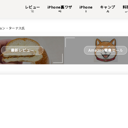
レビュー
iPhone裏ワザ
iPhone
キャンプ
料
🚀
📲
📱
⛺

ジョン・ターナス氏
最新レビュー
Amazon電書セール