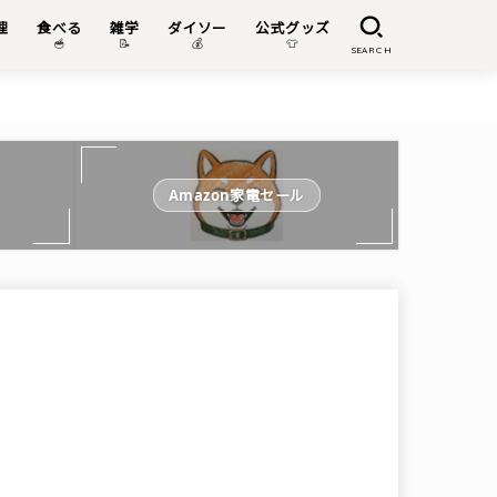
理
食べる
雑学
ダイソー
公式グッズ

🥣
📝
💰
👕
SEARCH
Amazon家電セール