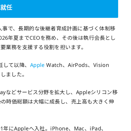
長就任
人事で、長期的な後継者育成計画に基づく体制移
026年夏までCEOを務め、その後は執行会長とし
の重要業務を支援する役割を担います。
就任して以降、
Apple
Watch、AirPods、Vision
導しました。
ple Payなどサービス分野を拡大し、Appleシリコン移
leの時価総額は大幅に成長し、売上高も大きく伸
にAppleへ入社。iPhone、Mac、iPad、