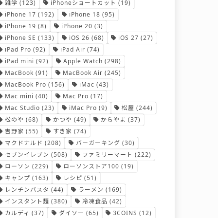
雑学
(123)
iPhoneショートカット
(19)
iPhone 17
(192)
iPhone 18
(95)
iPhone 19
(8)
iPhone 20
(3)
iPhone SE
(133)
iOS 26
(68)
iOS 27
(27)
iPad Pro
(92)
iPad Air
(74)
iPad mini
(92)
Apple Watch
(298)
MacBook
(91)
MacBook Air
(245)
MacBook Pro
(156)
iMac
(43)
Mac mini
(40)
Mac Pro
(17)
Mac Studio
(23)
iMac Pro
(9)
松屋
(244)
松のや
(68)
かつや
(49)
からやま
(37)
吉野家
(55)
すき家
(74)
マクドナルド
(208)
バーガーキング
(30)
セブンイレブン
(508)
ファミリーマート
(222)
ローソン
(229)
ローソンストア100
(19)
キャンプ
(163)
レシピ
(51)
レンチンパスタ
(44)
ラーメン
(169)
インスタント麺
(380)
冷凍食品
(42)
カルディ
(37)
ダイソー
(65)
3COINS
(12)