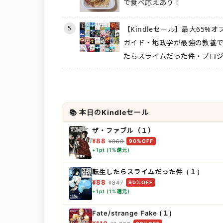
で食べ応えあり！
5
【Kindleセール】最大65%
ガイド・地政学が最強の教養
たらスライムだった件・プロジ
📚 本日のKindleセール
ザ・ファブル（１）
¥88
¥869
90%OFF
+1pt (1%還元)
転生したらスライムだった件（１）
¥88
¥847
90%OFF
+1pt (1%還元)
Fate/strange Fake (１)