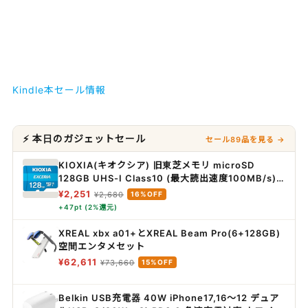
Kindle本セール情報
⚡ 本日のガジェットセール
セール89品を見る →
KIOXIA(キオクシア) 旧東芝メモリ microSD
128GB UHS-I Class10 (最大読出速度100MB/s)
Nintendo Switch動作確認済 国内サポート正規品
¥2,251
¥2,680
16%OFF
メーカー保証5年 KLMEA128G
+47pt (2%還元)
XREAL xbx a01+とXREAL Beam Pro(6+128GB)
空間エンタメセット
¥62,611
¥73,660
15%OFF
Belkin USB充電器 40W iPhone17,16～12 デュア