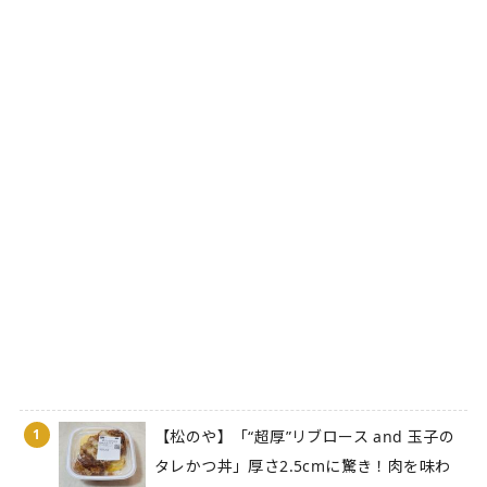
1
【松のや】「“超厚”リブロース and 玉子の
タレかつ丼」厚さ2.5cmに驚き！肉を味わ