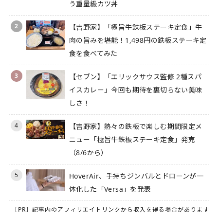
う重量級カツ丼
2
【吉野家】「極旨牛鉄板ステーキ定食」牛
肉の旨みを堪能！1,498円の鉄板ステーキ定
食を食べてみた
3
【セブン】「エリックサウス監修 2種スパ
イスカレー」今回も期待を裏切らない美味
しさ！
4
【吉野家】熱々の鉄板で楽しむ期間限定メ
ニュー「極旨牛鉄板ステーキ定食」発売
（8/6から）
5
HoverAir、手持ちジンバルとドローンが一
体化した「Versa」を発表
［PR］記事内のアフィリエイトリンクから収入を得る場合があります