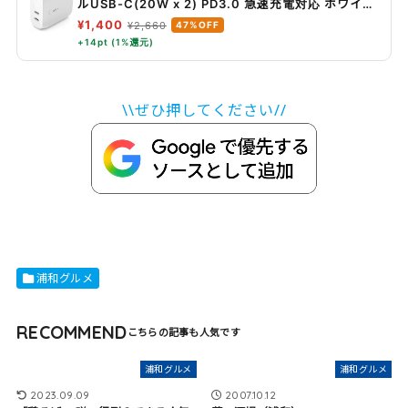
ルUSB-C(20W x 2) PD3.0 急速充電対応 ホワイト
WCB006dqWHJP
¥1,400
¥2,660
47%OFF
+14pt (1%還元)
\\ぜひ押してください//
浦和グルメ
RECOMMEND
浦和グルメ
浦和グルメ
2023.09.09
2007.10.12