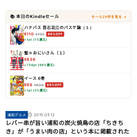
📚 本日のKindleセール
セール29件を見る →
ハナバス 苔石花江のバスケ論（１）
¥110
¥792
86%OFF
+1pt (1%還元)
聖☆おにいさん（１）
¥836
+736pt (88%還元)
イース 6巻
¥66
¥594
89%OFF
+1pt (2%還元)
2015.03.12
浦和グルメ
レバー串が旨い浦和の炭火焼鳥の店「ちきち
き」が「うまい肉の店」という本に掲載された