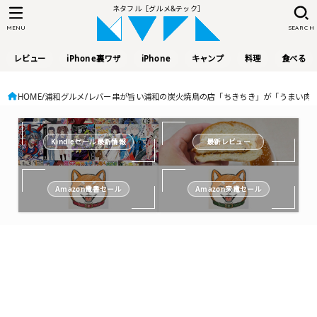
ネタフル［グルメ&テック］
MENU
SEARCH
レビュー
iPhone裏ワザ
iPhone
キャンプ
料理
食べる
HOME
浦和グルメ
レバー串が旨い浦和の炭火焼鳥の店「ちきちき」が「うまい肉
Kindleセール最新情報
最新レビュー
Amazon電書セール
Amazon家電セール