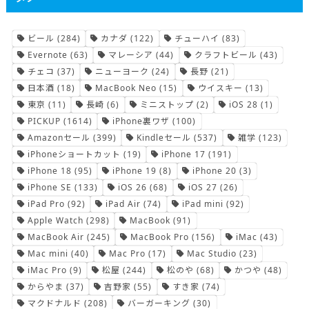
ビール
(284)
カナダ
(122)
チューハイ
(83)
Evernote
(63)
マレーシア
(44)
クラフトビール
(43)
チェコ
(37)
ニューヨーク
(24)
長野
(21)
日本酒
(18)
MacBook Neo
(15)
ウイスキー
(13)
東京
(11)
長崎
(6)
ミニストップ
(2)
iOS 28
(1)
PICKUP
(1614)
iPhone裏ワザ
(100)
Amazonセール
(399)
Kindleセール
(537)
雑学
(123)
iPhoneショートカット
(19)
iPhone 17
(191)
iPhone 18
(95)
iPhone 19
(8)
iPhone 20
(3)
iPhone SE
(133)
iOS 26
(68)
iOS 27
(26)
iPad Pro
(92)
iPad Air
(74)
iPad mini
(92)
Apple Watch
(298)
MacBook
(91)
MacBook Air
(245)
MacBook Pro
(156)
iMac
(43)
Mac mini
(40)
Mac Pro
(17)
Mac Studio
(23)
iMac Pro
(9)
松屋
(244)
松のや
(68)
かつや
(48)
からやま
(37)
吉野家
(55)
すき家
(74)
マクドナルド
(208)
バーガーキング
(30)