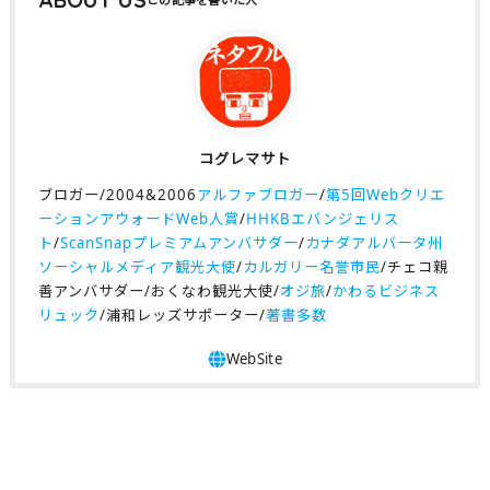
コグレマサト
ブロガー/2004&2006
アルファブロガー
/
第5回Webクリエ
ーションアウォードWeb人賞
/
HHKBエバンジェリス
ト
/
ScanSnapプレミアムアンバサダー
/
カナダアルバータ州
ソーシャルメディア観光大使
/
カルガリー名誉市民
/チェコ親
善アンバサダー/おくなわ観光大使/
オジ旅
/
かわるビジネス
リュック
/浦和レッズサポーター/
著書多数