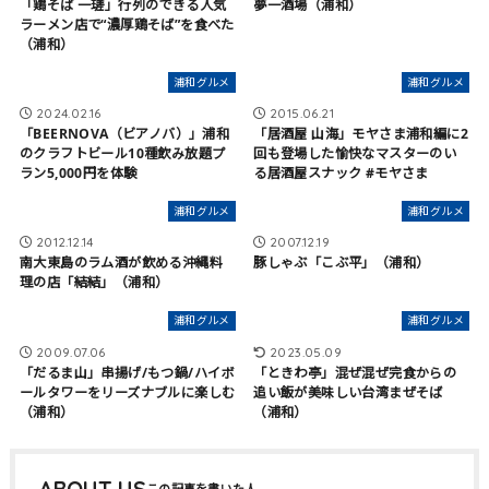
「鶏そば 一瑳」行列のできる人気
夢一酒場（浦和）
ラーメン店で“濃厚鶏そば”を食べた
（浦和）
浦和グルメ
浦和グルメ
2024.02.16
2015.06.21
「BEERNOVA（ビアノバ）」浦和
「居酒屋 山海」モヤさま浦和編に2
のクラフトビール10種飲み放題プ
回も登場した愉快なマスターのい
ラン5,000円を体験
る居酒屋スナック #モヤさま
浦和グルメ
浦和グルメ
2012.12.14
2007.12.19
南大東島のラム酒が飲める沖縄料
豚しゃぶ「こぶ平」（浦和）
理の店「結結」（浦和）
浦和グルメ
浦和グルメ
2009.07.06
2023.05.09
「だるま山」串揚げ/もつ鍋/ハイボ
「ときわ亭」混ぜ混ぜ完食からの
ールタワーをリーズナブルに楽しむ
追い飯が美味しい台湾まぜそば
（浦和）
（浦和）
ABOUT US