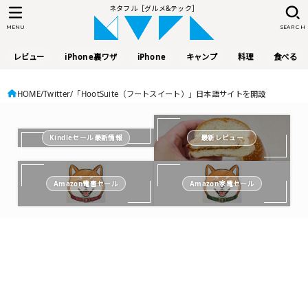
ネタフル［グルメ&テック］
MENU
SEARCH
レビュー
iPhone裏ワザ
iPhone
キャンプ
料理
食べる
HOME
Twitter
「HootSuite（フートスイート）」日本語サイトを開設
Kindleセール最新情報
最新レビュー
Amazon電書セール
Amazon家電セール