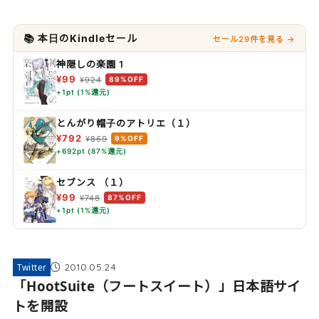
📚 本日のKindleセール
セール29件を見る →
神隠しの楽園 1
¥99
¥924
89%OFF
+1pt (1%還元)
とんがり帽子のアトリエ（１）
¥792
¥869
9%OFF
+692pt (87%還元)
セブンス （１）
¥99
¥748
87%OFF
+1pt (1%還元)
2010.05.24
Twitter
「HootSuite（フートスイート）」日本語サイ
トを開設