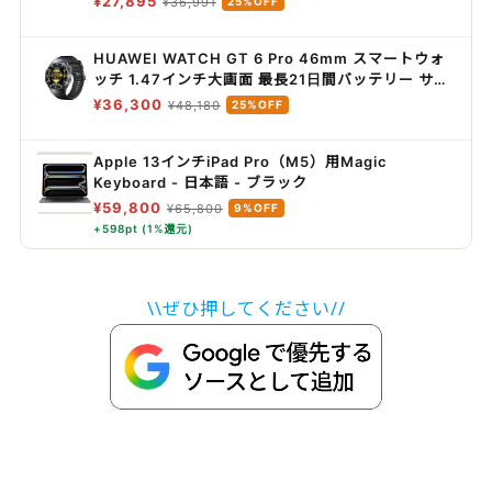
¥27,895
¥36,991
25%OFF
塵・防水/ワイヤレス充電対応/スマートタッチディ
スプレイ搭載/ネイビー / JBLTOURPRO3navy+
HUAWEI WATCH GT 6 Pro 46mm スマートウォ
【Amazon.co.jp限定】The Music × Amazon
ッチ 1.47インチ大画面 最長21日間バッテリー サイ
Music ミュージックキーホルダー
クリング/登山/進化したゴルフナビ スポーツモード
¥36,300
¥48,180
25%OFF
100種類以上 GPS搭載 心電図分析 健康/情緒モニタ
リング iOS/Android対応 ブラック
Apple 13インチiPad Pro（M5）用Magic
Keyboard - 日本語 - ブラック ​​​​​​​
¥59,800
¥65,800
9%OFF
+598pt (1%還元)
\\ぜひ押してください//