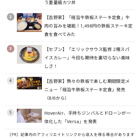
う重量級カツ丼
2
【吉野家】「極旨牛鉄板ステーキ定食」牛
肉の旨みを堪能！1,498円の鉄板ステーキ定
食を食べてみた
3
【セブン】「エリックサウス監修 2種スパ
イスカレー」今回も期待を裏切らない美味
しさ！
4
【吉野家】熱々の鉄板で楽しむ期間限定メ
ニュー「極旨牛鉄板ステーキ定食」発売
（8/6から）
5
HoverAir、手持ちジンバルとドローンが一
体化した「Versa」を発表
［PR］記事内のアフィリエイトリンクから収入を得る場合があります