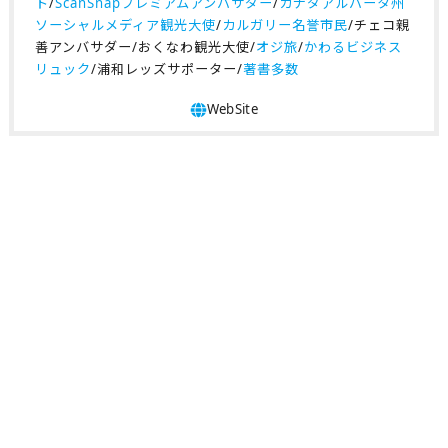
ト
/
ScanSnapプレミアムアンバサダー
/
カナダアルバータ州
ソーシャルメディア観光大使
/
カルガリー名誉市民
/チェコ親
善アンバサダー/おくなわ観光大使/
オジ旅
/
かわるビジネス
リュック
/浦和レッズサポーター/
著書多数