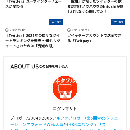
「Twitter」ユーザインターフェー
「豚組」が培ったツイッターの飲
スが変わる
食店向けノウハウを@hitoshiが惜
しげもなく公開してた！
Twitter
Twitter
2021.12.10
2010.01.27
【Twitter】2021年の様々なツイ
ツイッターアカウントで送金でき
ートランキングを発表 〜最もリツ
る「Twitpay」
イートされたのは「鬼滅の刃」
ABOUT US
コグレマサト
ブロガー/2004&2006
アルファブロガー
/
第5回Webクリエ
ーションアウォードWeb人賞
/
HHKBエバンジェリス