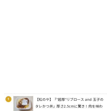
1
【松のや】「“超厚”リブロース and 玉子の
タレかつ丼」厚さ2.5cmに驚き！肉を味わ