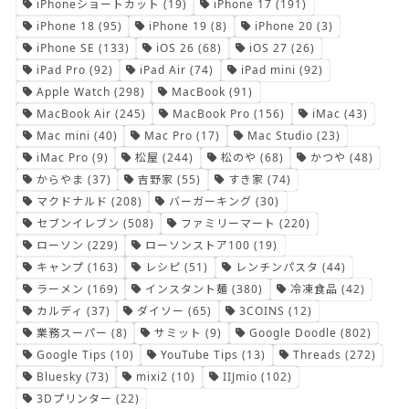
iPhoneショートカット
(19)
iPhone 17
(191)
iPhone 18
(95)
iPhone 19
(8)
iPhone 20
(3)
iPhone SE
(133)
iOS 26
(68)
iOS 27
(26)
iPad Pro
(92)
iPad Air
(74)
iPad mini
(92)
Apple Watch
(298)
MacBook
(91)
MacBook Air
(245)
MacBook Pro
(156)
iMac
(43)
Mac mini
(40)
Mac Pro
(17)
Mac Studio
(23)
iMac Pro
(9)
松屋
(244)
松のや
(68)
かつや
(48)
からやま
(37)
吉野家
(55)
すき家
(74)
マクドナルド
(208)
バーガーキング
(30)
セブンイレブン
(508)
ファミリーマート
(220)
ローソン
(229)
ローソンストア100
(19)
キャンプ
(163)
レシピ
(51)
レンチンパスタ
(44)
ラーメン
(169)
インスタント麺
(380)
冷凍食品
(42)
カルディ
(37)
ダイソー
(65)
3COINS
(12)
業務スーパー
(8)
サミット
(9)
Google Doodle
(802)
Google Tips
(10)
YouTube Tips
(13)
Threads
(272)
Bluesky
(73)
mixi2
(10)
IIJmio
(102)
3Dプリンター
(22)