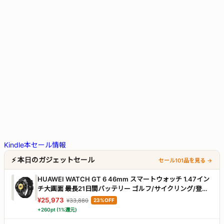
Kindle本セール情報
⚡ 本日のガジェットセール
セール101品を見る →
HUAWEI WATCH GT 6 46mm スマートウォッチ 1.47イン
チ大画面 最長21日間バッテリー ゴルフ/サイクリング/登山
スポーツモード100種類以上 GPS搭載 情緒/健康モニタリン
¥25,973
¥33,880
23%OFF
グ iOS & Android対応 ブラック
+260pt (1%還元)