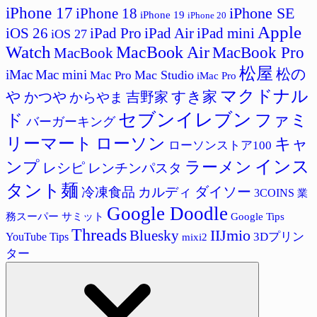
iPhone 17
iPhone SE
iPhone 18
iPhone 19
iPhone 20
Apple
iPad Pro
iPad Air
iPad mini
iOS 26
iOS 27
Watch
MacBook Air
MacBook Pro
MacBook
松屋
松の
iMac
Mac mini
Mac Studio
Mac Pro
iMac Pro
マクドナル
すき家
や
かつや
吉野家
からやま
セブンイレブン
ド
ファミ
バーガーキング
リーマート
ローソン
キャ
ローソンストア100
インス
ラーメン
ンプ
レシピ
レンチンパスタ
タント麺
ダイソー
冷凍食品
カルディ
3COINS
業
Google Doodle
サミット
Google Tips
務スーパー
Threads
IIJmio
Bluesky
3Dプリン
YouTube Tips
mixi2
ター