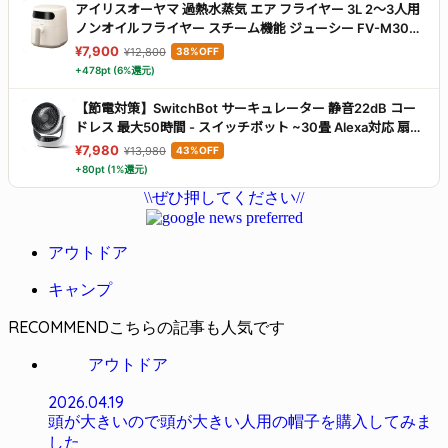
アイリスオーヤマ 過熱水蒸気 エア フライヤー 3L 2～3人用
ノンオイルフライヤー スチーム機能 ジューシー FV-M30A-
C アイボリー
¥7,900
¥12,800
38%OFF
+478pt (6%還元)
【節電対策】SwitchBot サーキュレーター 静音22dB コー
ドレス 最大50時間 - スイッチボット ~30畳 Alexa対応 扇風
機 DCモーター 3D首振り 無段階風量調整 充電式バッテリー
¥7,980
¥13,980
43%OFF
搭載 リモコン付き 梅雨対策 省エネ
+80pt (1%還元)
\\ぜひ押してください//
アウトドア
キャンプ
RECOMMEND
アウトドア
2026.04.19
頭が大きいので頭が大きい人用の帽子を購入してみま
した