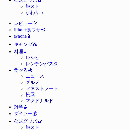
公式グッズ
旅スト
かわリュ
🚀
レビュー
📲
iPhone裏ワザ
📱
iPhone
⛺
キャンプ
🍳
料理
レシピ
レンチンパスタ
🥣
食べる
ニュース
グルメ
ファストフード
松屋
マクドナルド
📝
雑学
💰
ダイソー
👕
公式グッズ
旅スト