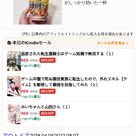
がしっかり効いた一杯
［PR］記事内のアフィリエイトリンクから収入を得る場合があります
📚 本日のKindleセール
セール30件を見る →
追放された転生重騎士はゲーム知識で無双する（１）
¥88
¥792
89%OFF
+1pt (1%還元)
ゲーム中盤で死ぬ悪役貴族に転生したので、外れスキル【テ
イム】を駆使して最強を目指してみた（１）
¥88
¥792
89%OFF
+1pt (1%還元)
みいちゃんと山田さん（１）
¥88
¥792
89%OFF
+1pt (1%還元)
2018.04.05
2022.08.07
アウトドア