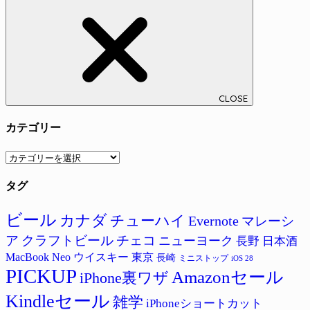
CLOSE
カテゴリー
カ
テ
タグ
ゴ
リ
ー
ビール
カナダ
チューハイ
Evernote
マレーシ
ア
クラフトビール
チェコ
ニューヨーク
長野
日本酒
MacBook Neo
ウイスキー
東京
長崎
ミニストップ
iOS 28
PICKUP
Amazonセール
iPhone裏ワザ
Kindleセール
雑学
iPhoneショートカット