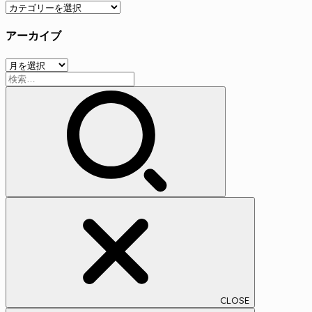
カ
テ
アーカイブ
ゴ
リ
ア
ー
検
ー
索:
カ
イ
ブ
CLOSE