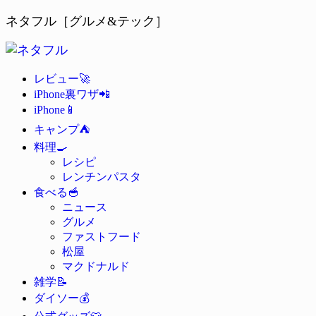
ネタフル［グルメ&テック］
🚀
レビュー
📲
iPhone裏ワザ
📱
iPhone
⛺
キャンプ
🍳
料理
レシピ
レンチンパスタ
🥣
食べる
ニュース
グルメ
ファストフード
松屋
マクドナルド
📝
雑学
💰
ダイソー
👕