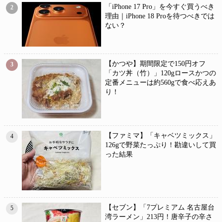
「iPhone 17 Pro」を今すぐ買うべき
2
理由｜iPhone 18 Proを待つべきでは
ない？
【かつや】期間限定で150円オフ
3
「カツ丼（竹）」120gロースかつの
定番メニューは約560gで食べ応えあ
り！
【ファミマ】「キャベツミックス」
4
126gで野菜たっぷり！勘違いして買
った結果
【セブン】「7プレミアム 名古屋台
5
湾ラーメン」213円！唐辛子の辛さ