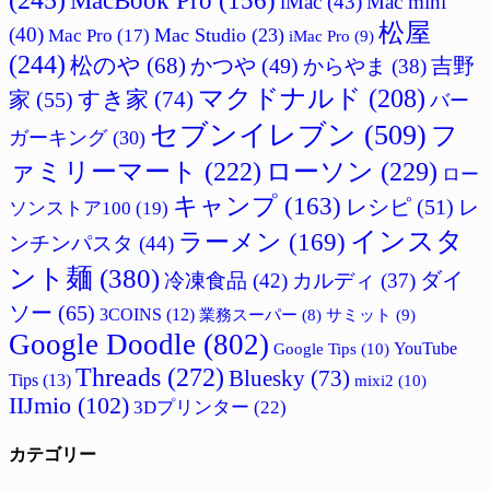
(245)
MacBook Pro
(156)
iMac
(43)
Mac mini
松屋
(40)
Mac Studio
(23)
Mac Pro
(17)
iMac Pro
(9)
(244)
松のや
(68)
かつや
(49)
吉野
からやま
(38)
マクドナルド
(208)
すき家
(74)
家
(55)
バー
セブンイレブン
(509)
フ
ガーキング
(30)
ァミリーマート
(222)
ローソン
(229)
ロー
キャンプ
(163)
レシピ
(51)
レ
ソンストア100
(19)
インスタ
ラーメン
(169)
ンチンパスタ
(44)
ント麺
(380)
ダイ
冷凍食品
(42)
カルディ
(37)
ソー
(65)
3COINS
(12)
サミット
(9)
業務スーパー
(8)
Google Doodle
(802)
Google Tips
(10)
YouTube
Threads
(272)
Bluesky
(73)
Tips
(13)
mixi2
(10)
IIJmio
(102)
3Dプリンター
(22)
カテゴリー