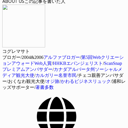
ABOUT US
コグレマサト
ブロガー/2004&2006
アルファブロガー
/
第5回Webクリエーシ
ョンアウォードWeb人賞
/
HHKBエバンジェリスト
/
ScanSnap
プレミアムアンバサダー
/
カナダアルバータ州ソーシャルメ
ディア観光大使
/
カルガリー名誉市民
/チェコ親善アンバサダ
ー/おくなわ観光大使/
オジ旅
/
かわるビジネスリュック
/浦和レ
ッズサポーター/
著書多数