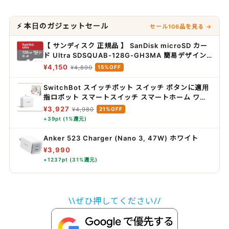
⚡ 本日のガジェットセール
セール106品を見る →
【 サンディスク 正規品 】 SanDisk microSD カー
ド Ultra SDSQUAB-128G-GH3MA 簡易デザイン
パッケージ
¥4,150
¥4,890
15%OFF
SwitchBot スイッチボット スイッチ ボタンに適用
指ロボット スマートスイッチ スマートホーム ワイ
ヤレス タイマー スマホで遠隔操作 Alexa, Google
¥3,927
¥4,980
21%OFF
Home, Siri, IFTTTなどに対応(ハブ必要) ホワイト
+39pt (1%還元)
Anker 523 Charger (Nano 3, 47W) ホワイト
¥3,990
+1237pt (31%還元)
\\ぜひ押してください//