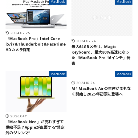
MacBook
MacBook
2024.02.26
「MacBook Pro」Intel Core
2024.02.26
i5/i7＆Thunderbolt＆FaceTime
最大64GBメモリ、Magic
HDカメラ採用
Keyboard、最大80%高速になっ
た「MacBook Pro 16インチ」発
表
MacBook
MacBook
2024.10.24
M4 MacBook Airの生産がまもな
く開始し2025年初頭に登場へ
2026.04.11
「MacBook Neo」が売れすぎて
供給不足？Appleが直面する“想定
外のジレンマ”