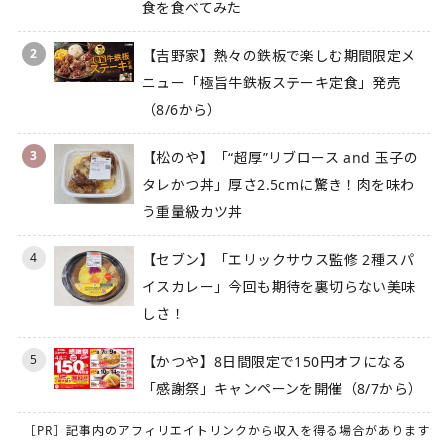
食を食べてみた
2
【吉野家】熱々の鉄板で楽しむ期間限定メ
ニュー「極旨牛鉄板ステーキ定食」発売
（8/6から）
3
【松のや】「“超厚”リブロース and 玉子の
タレかつ丼」厚さ2.5cmに驚き！肉を味わ
う重量級カツ丼
4
【セブン】「エリックサウス監修 2種スパ
イスカレー」今回も期待を裏切らない美味
しさ！
5
【かつや】8日間限定で150円オフになる
「感謝祭」キャンペーンを開催（8/7から）
［PR］記事内のアフィリエイトリンクから収入を得る場合があります