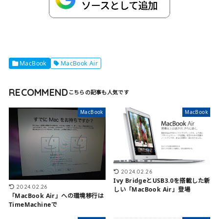
MacBook
MacBook Air
RECOMMEND
MacBook
MacBook
2024.02.26
Ivy BridgeとUSB3.0を搭載した新
2024.02.26
しい「MacBook Air」登場
「MacBook Air」への環境移行は
TimeMachineで