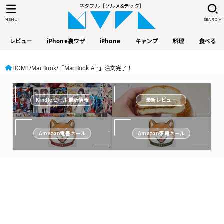
ネタフル［グルメ&テック］
MENU
SEARCH
レビュー
iPhone裏ワザ
iPhone
キャンプ
料理
食べる
HOME
MacBook
「MacBook Air」注文完了！
Kindleセール最新情報
最新レビュー
Amazon電書セール
Amazon家電セール