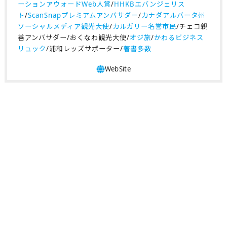
ーションアウォードWeb人賞
/
HHKBエバンジェリス
ト
/
ScanSnapプレミアムアンバサダー
/
カナダアルバータ州
ソーシャルメディア観光大使
/
カルガリー名誉市民
/チェコ親
善アンバサダー/おくなわ観光大使/
オジ旅
/
かわるビジネス
リュック
/浦和レッズサポーター/
著書多数