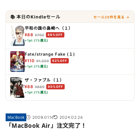
📚 本日のKindleセール
セール29件を見る →
平和の国の島崎へ（１）
¥88
¥792
89%OFF
+1pt (1%還元)
Fate/strange Fake (１)
¥110
¥1,320
92%OFF
+1pt (1%還元)
ザ・ファブル（１）
¥88
¥869
90%OFF
+1pt (1%還元)
2008.01.16
2024.02.26
MacBook
「MacBook Air」注文完了！