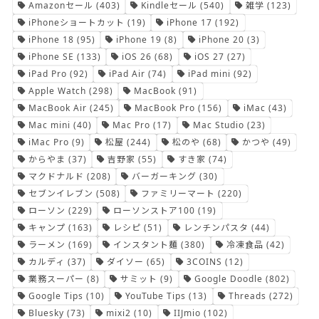
Amazonセール
(403)
Kindleセール
(540)
雑学
(123)
iPhoneショートカット
(19)
iPhone 17
(192)
iPhone 18
(95)
iPhone 19
(8)
iPhone 20
(3)
iPhone SE
(133)
iOS 26
(68)
iOS 27
(27)
iPad Pro
(92)
iPad Air
(74)
iPad mini
(92)
Apple Watch
(298)
MacBook
(91)
MacBook Air
(245)
MacBook Pro
(156)
iMac
(43)
Mac mini
(40)
Mac Pro
(17)
Mac Studio
(23)
iMac Pro
(9)
松屋
(244)
松のや
(68)
かつや
(49)
からやま
(37)
吉野家
(55)
すき家
(74)
マクドナルド
(208)
バーガーキング
(30)
セブンイレブン
(508)
ファミリーマート
(220)
ローソン
(229)
ローソンストア100
(19)
キャンプ
(163)
レシピ
(51)
レンチンパスタ
(44)
ラーメン
(169)
インスタント麺
(380)
冷凍食品
(42)
カルディ
(37)
ダイソー
(65)
3COINS
(12)
業務スーパー
(8)
サミット
(9)
Google Doodle
(802)
Google Tips
(10)
YouTube Tips
(13)
Threads
(272)
Bluesky
(73)
mixi2
(10)
IIJmio
(102)