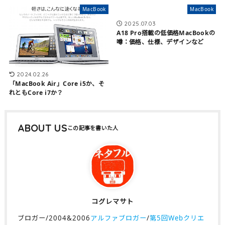
MacBook
MacBook
2025.07.03
A18 Pro搭載の低価格MacBookの
噂：価格、仕様、デザインなど
2024.02.26
「MacBook Air」Core i5か、そ
れともCore i7か？
ABOUT US
コグレマサト
ブロガー/2004&2006
アルファブロガー
/
第5回Webクリエ