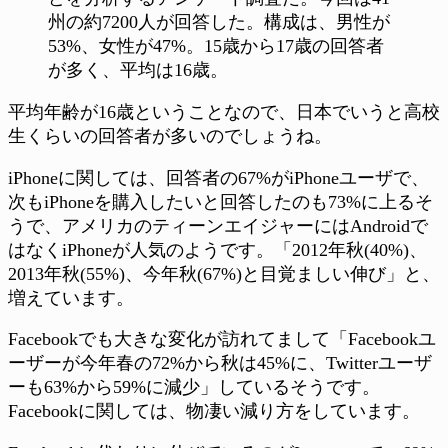
州の約7200人が回答した。構成は、男性が
53%、女性が47%。15歳から17歳の回答者
が多く、平均は16歳。
平均年齢が16歳ということなので、日本でいうと高校
生くらいの回答者が多いのでしょうね。
iPhoneに関しては、回答者の67%がiPhoneユーザで、
次もiPhoneを購入したいと回答したのも73%に上るそ
うで、アメリカのティーンエイジャーにはAndroidで
はなくiPhoneが人気のようです。「2012年秋(40%)、
2013年秋(55%)、今年秋(67%)と目覚ましい伸び」と、
増えています。
Facebookでも大きな変化が訪れてまして「Facebookユ
ーザーが今年春の72%から秋は45%に、Twitterユーザ
ーも63%から59%に減少」しているそうです。
Facebookに関しては、物凄い減り方をしています。