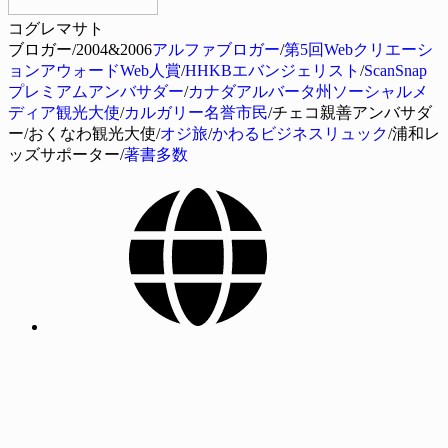
コグレマサト
ブロガー/2004&2006
アルファブロガー
/
第5回Webクリエーシ
ョンアウォードWeb人賞
/
HHKBエバンジェリスト
/
ScanSnap
プレミアムアンバサダー
/
カナダアルバータ州ソーシャルメ
ディア観光大使
/
カルガリー名誉市民
/チェコ親善アンバサダ
ー/おくなわ観光大使/
オジ旅
/
かわるビジネスリュック
/浦和レ
ッズサポーター/
著書多数