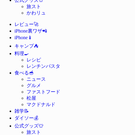
公式グッズ
旅スト
かわリュ
🚀
レビュー
📲
iPhone裏ワザ
📱
iPhone
⛺
キャンプ
🍳
料理
レシピ
レンチンパスタ
🥣
食べる
ニュース
グルメ
ファストフード
松屋
マクドナルド
📝
雑学
💰
ダイソー
👕
公式グッズ
旅スト