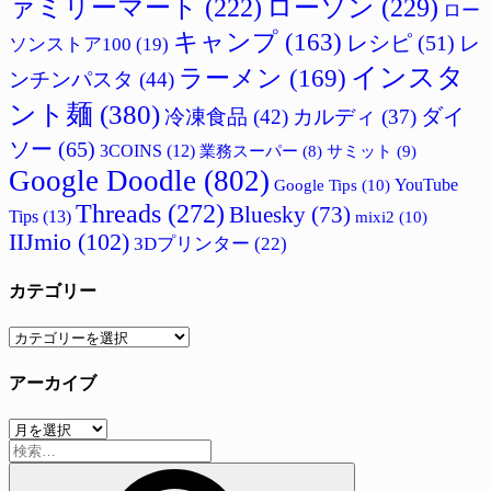
ァミリーマート
(222)
ローソン
(229)
ロー
キャンプ
(163)
レシピ
(51)
レ
ソンストア100
(19)
インスタ
ラーメン
(169)
ンチンパスタ
(44)
ント麺
(380)
ダイ
冷凍食品
(42)
カルディ
(37)
ソー
(65)
3COINS
(12)
サミット
(9)
業務スーパー
(8)
Google Doodle
(802)
Google Tips
(10)
YouTube
Threads
(272)
Bluesky
(73)
Tips
(13)
mixi2
(10)
IIJmio
(102)
3Dプリンター
(22)
カテゴリー
カ
テ
アーカイブ
ゴ
リ
ア
ー
検
ー
索:
カ