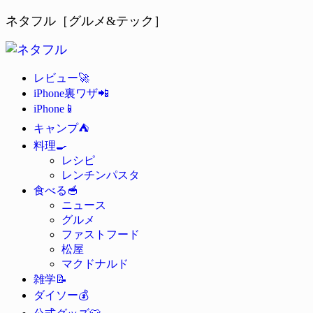
ネタフル［グルメ&テック］
🚀
レビュー
📲
iPhone裏ワザ
📱
iPhone
⛺
キャンプ
🍳
料理
レシピ
レンチンパスタ
🥣
食べる
ニュース
グルメ
ファストフード
松屋
マクドナルド
📝
雑学
💰
ダイソー
👕