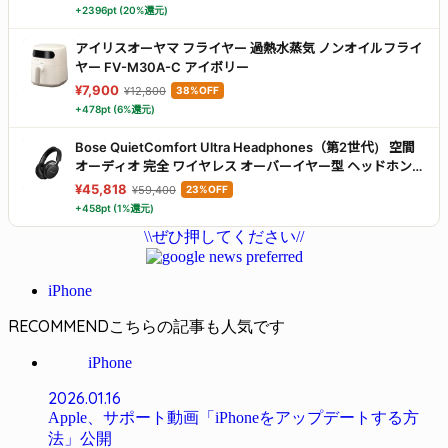
+2396pt (20%還元)
アイリスオーヤマ フライヤー 過熱水蒸気 ノンオイルフライ
ヤー FV-M30A-C アイボリー
¥7,900
¥12,800
38%OFF
+478pt (6%還元)
Bose QuietComfort Ultra Headphones（第2世代） 空間
オーディオ 完全 ワイヤレス オーバーイヤー型 ヘッドホン
ノイズキャンセリング Bluetooth接続 マイク搭載 最大30時
¥45,818
¥59,400
23%OFF
間再生 急速充電 ブラック
+458pt (1%還元)
\\ぜひ押してください//
iPhone
RECOMMEND
iPhone
2026.01.16
Apple、サポート動画「iPhoneをアップデートする方
法」公開