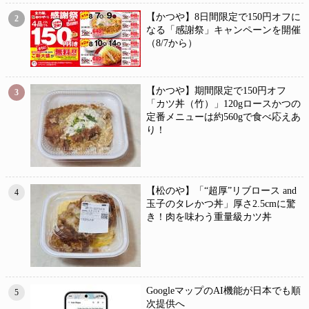
【かつや】8日間限定で150円オフに
2
なる「感謝祭」キャンペーンを開催
（8/7から）
【かつや】期間限定で150円オフ
3
「カツ丼（竹）」120gロースかつの
定番メニューは約560gで食べ応えあ
り！
【松のや】「“超厚”リブロース and
4
玉子のタレかつ丼」厚さ2.5cmに驚
き！肉を味わう重量級カツ丼
GoogleマップのAI機能が日本でも順
5
次提供へ