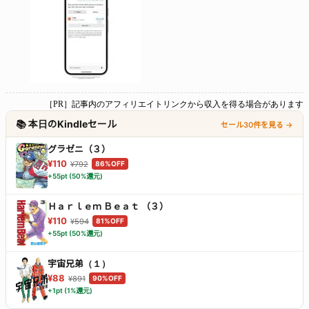
［PR］記事内のアフィリエイトリンクから収入を得る場合があります
📚 本日のKindleセール
セール30件を見る →
グラゼニ（３）
¥110
¥792
86%OFF
+55pt (50%還元)
Ｈａｒｌｅｍ Ｂｅａｔ （３）
¥110
¥594
81%OFF
+55pt (50%還元)
宇宙兄弟（１）
¥88
¥891
90%OFF
+1pt (1%還元)