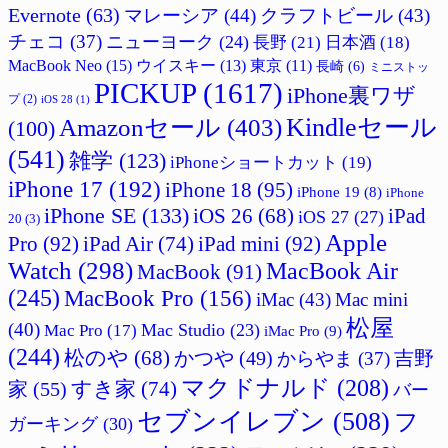
Evernote
(63)
マレーシア
(44)
クラフトビール
(43)
チェコ
(37)
ニューヨーク
(24)
長野
(21)
日本酒
(18)
MacBook Neo
(15)
ウイスキー
(13)
東京
(11)
長崎
(6)
ミニストッ
PICKUP
(1617)
iPhone裏ワザ
プ
(2)
iOS 28
(1)
Amazonセール
(403)
Kindleセール
(100)
(541)
雑学
(123)
iPhoneショートカット
(19)
iPhone 17
(192)
iPhone 18
(95)
iPhone 19
(8)
iPhone
iPhone SE
(133)
iPad
iOS 26
(68)
iOS 27
(27)
20
(3)
Apple
Pro
(92)
iPad Air
(74)
iPad mini
(92)
Watch
(298)
MacBook Air
MacBook
(91)
(245)
MacBook Pro
(156)
iMac
(43)
Mac mini
松屋
(40)
Mac Studio
(23)
Mac Pro
(17)
iMac Pro
(9)
(244)
松のや
(68)
かつや
(49)
吉野
からやま
(37)
マクドナルド
(208)
すき家
(74)
家
(55)
バー
セブンイレブン
(508)
フ
ガーキング
(30)