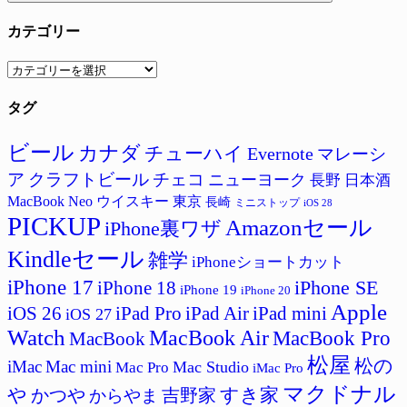
カテゴリー
カ
テ
タグ
ゴ
リ
ー
ビール
カナダ
チューハイ
Evernote
マレーシ
ア
クラフトビール
チェコ
ニューヨーク
長野
日本酒
MacBook Neo
ウイスキー
東京
長崎
ミニストップ
iOS 28
PICKUP
Amazonセール
iPhone裏ワザ
Kindleセール
雑学
iPhoneショートカット
iPhone 17
iPhone SE
iPhone 18
iPhone 19
iPhone 20
Apple
iPad Pro
iPad Air
iPad mini
iOS 26
iOS 27
Watch
MacBook Air
MacBook Pro
MacBook
松屋
松の
iMac
Mac mini
Mac Studio
Mac Pro
iMac Pro
マクドナル
すき家
や
かつや
吉野家
からやま