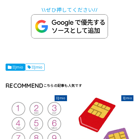
シルバー
\\ぜひ押してください//
IIJmio
IIJmio
RECOMMEND
IIJmio
IIJmio