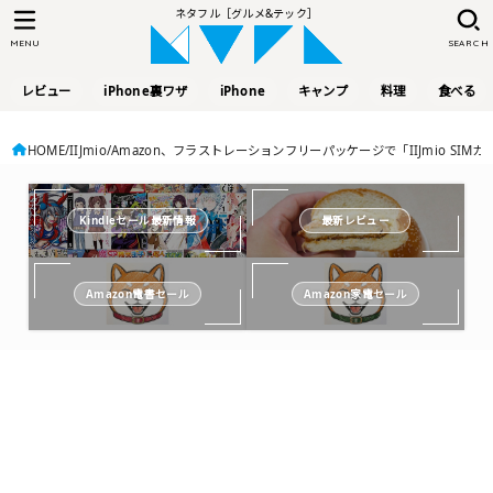
ネタフル［グルメ&テック］
MENU
SEARCH
レビュー
iPhone裏ワザ
iPhone
キャンプ
料理
食べる
HOME
IIJmio
Amazon、フラストレーションフリーパッケージで「IIJmio SI
Kindleセール最新情報
最新レビュー
Amazon電書セール
Amazon家電セール