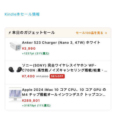
Kindle本セール情報
⚡ 本日のガジェットセール
セール100品を見る →
Anker 523 Charger (Nano 3, 47W) ホワイト
¥3,990
+1237pt (31%還元)
ソニー(SONY) 完全ワイヤレスイヤホン WF-
C700N :高性能ノイズキャンセリング搭載/軽量・
小型設計/音質アップスケール機能搭載/連続音楽再
¥7,400
¥17,600
58%OFF
生時間最長 7.5時間/IPX4防滴性能/急速充電対応/ク
リアな通話性能/マルチポイント対応 ブラック WF-
Apple 2024 iMac 10 コア CPU、10 コア GPU の
C700N BZ
M4 チップ搭載オールインワンデスク トップコンピ
ュータ: Apple Intelligence のために設計、24 イ
¥289,801
ンチ Retina ディスプレ イ、16GBユニファイドメ
+31878pt (11%還元)
モリ、256GBの SSD ストレージ、ボディと同じカ
ラーのアクセサリ、iPhone や iPad との連係機能 -