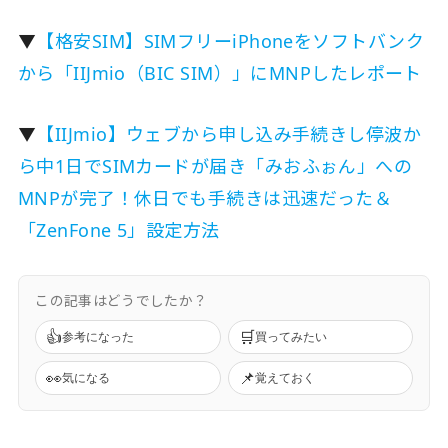
▼
【格安SIM】SIMフリーiPhoneをソフトバンク
から「IIJmio（BIC SIM）」にMNPしたレポート
▼
【IIJmio】ウェブから申し込み手続きし停波か
ら中1日でSIMカードが届き「みおふぉん」への
MNPが完了！休日でも手続きは迅速だった＆
「ZenFone 5」設定方法
この記事はどうでしたか？
👍
🛒
参考になった
買ってみたい
👀
📌
気になる
覚えておく