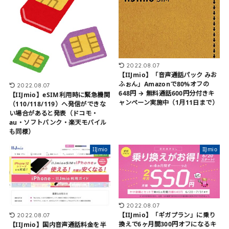
2022.08.07
【IIJmio】「音声通話パック みお
ふぉん」Amazonで80%オフの
2022.08.07
648円 → 無料通話600円分付きキ
【IIJmio】eSIM利用時に緊急機関
ャンペーン実施中（1月11日まで）
（110/118/119）へ発信ができな
い場合があると発表（ドコモ・
au・ソフトバンク・楽天モバイル
も同様）
IIJmio
IIJmio
2022.08.07
【IIJmio】「ギガプラン」に乗り
2022.08.07
換えで6ヶ月間300円オフになるキ
【IIJmio】国内音声通話料金を半