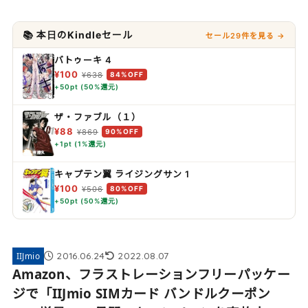
📚 本日のKindleセール
セール29件を見る →
バトゥーキ 4
¥100
¥638
84%OFF
+50pt (50%還元)
ザ・ファブル（１）
¥88
¥869
90%OFF
+1pt (1%還元)
キャプテン翼 ライジングサン 1
¥100
¥506
80%OFF
+50pt (50%還元)
2016.06.24
2022.08.07
IIJmio
Amazon、フラストレーションフリーパッケー
ジで「IIJmio SIMカード バンドルクーポン