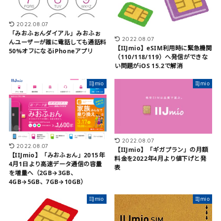
2022.08.07
「みおふぉんダイアル」みおふぉ
2022.08.07
んユーザーが誰に電話しても通話料
【IIJmio】eSIM利用時に緊急機関
50%オフになるiPhoneアプリ
（110/118/119）へ発信ができな
い問題がiOS 15.2で解消
IIJmio
IIJmio
2022.08.07
2022.08.07
【IIJmio】「ギガプラン」の月額
【IIJmio】「みおふぉん」2015年
料金を2022年4月より値下げと発
4月1日より高速データ通信の容量
表
を増量へ（2GB→3GB、
4GB→5GB、7GB→10GB）
IIJmio
IIJmio