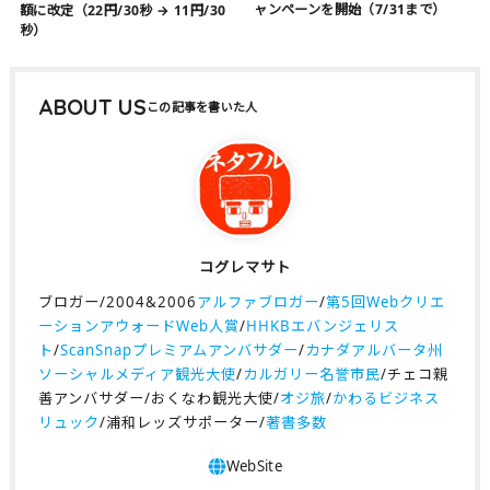
ャンペーンを開始（7/31まで）
額に改定（22円/30秒 → 11円/30
秒）
ABOUT US
コグレマサト
ブロガー/2004&2006
アルファブロガー
/
第5回Webクリエ
ーションアウォードWeb人賞
/
HHKBエバンジェリス
ト
/
ScanSnapプレミアムアンバサダー
/
カナダアルバータ州
ソーシャルメディア観光大使
/
カルガリー名誉市民
/チェコ親
善アンバサダー/おくなわ観光大使/
オジ旅
/
かわるビジネス
リュック
/浦和レッズサポーター/
著書多数