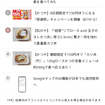
食を食べてみた
2
【かつや】8日間限定で150円オフになる
「感謝祭」キャンペーンを開催（8/7から）
3
【松のや】「“超厚”リブロース and 玉子の
タレかつ丼」厚さ2.5cmに驚き！肉を味わ
う重量級カツ丼
4
【かつや】期間限定で150円オフ「カツ丼
（竹）」120gロースかつの定番メニューは
約560gで食べ応えあり！
5
GoogleマップのAI機能が日本でも順次提供
へ
［PR］記事内のアフィリエイトリンクから収入を得る場合があります