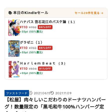
📚 本日のKindleセール
セール29件を見る →
ハナバス 苔石花江のバスケ論（１）
¥110
¥792
86%OFF
+55pt (50%還元)
グラゼニ（１）
¥110
¥792
86%OFF
+55pt (50%還元)
Ｈａｒｌｅｍ Ｂｅａｔ （３）
¥110
¥594
81%OFF
+55pt (50%還元)
2021.06.15
2021.11.09
ファストフード
【松屋】肉々しいこだわりのドーナツハンバー
グ！数量限定の「黒毛和牛100%ハンバーグ定