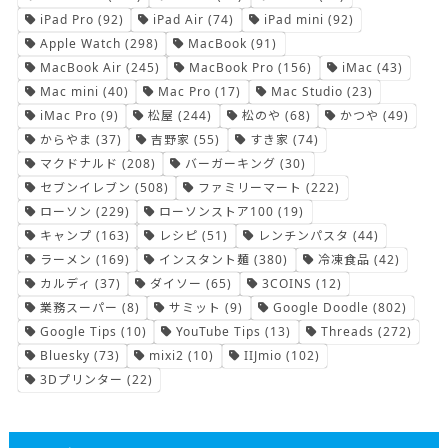
iPad Pro
(92)
iPad Air
(74)
iPad mini
(92)
Apple Watch
(298)
MacBook
(91)
MacBook Air
(245)
MacBook Pro
(156)
iMac
(43)
Mac mini
(40)
Mac Pro
(17)
Mac Studio
(23)
iMac Pro
(9)
松屋
(244)
松のや
(68)
かつや
(49)
からやま
(37)
吉野家
(55)
すき家
(74)
マクドナルド
(208)
バーガーキング
(30)
セブンイレブン
(508)
ファミリーマート
(222)
ローソン
(229)
ローソンストア100
(19)
キャンプ
(163)
レシピ
(51)
レンチンパスタ
(44)
ラーメン
(169)
インスタント麺
(380)
冷凍食品
(42)
カルディ
(37)
ダイソー
(65)
3COINS
(12)
業務スーパー
(8)
サミット
(9)
Google Doodle
(802)
Google Tips
(10)
YouTube Tips
(13)
Threads
(272)
Bluesky
(73)
mixi2
(10)
IIJmio
(102)
3Dプリンター
(22)