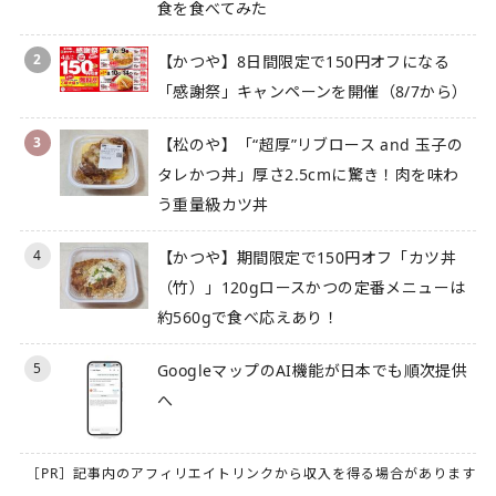
食を食べてみた
2
【かつや】8日間限定で150円オフになる
「感謝祭」キャンペーンを開催（8/7から）
3
【松のや】「“超厚”リブロース and 玉子の
タレかつ丼」厚さ2.5cmに驚き！肉を味わ
う重量級カツ丼
4
【かつや】期間限定で150円オフ「カツ丼
（竹）」120gロースかつの定番メニューは
約560gで食べ応えあり！
5
GoogleマップのAI機能が日本でも順次提供
へ
［PR］記事内のアフィリエイトリンクから収入を得る場合があります