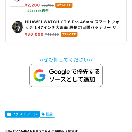
蔵) 最大20W PD高速充電対応 PPS対応
¥2,200
¥3,790
42%OFF
iPhone&Androidスマホ対応 2台同時充電 PSE認証
+22pt (1%還元)
軽量&コンパクト 機内持込可能 アウトドア/災害/緊
急用の便利グッズ メーカー保証2年 ホワイト
HUAWEI WATCH GT 6 Pro 46mm スマートウォ
BPB027fqWH
ッチ 1.47インチ大画面 最長21日間バッテリー サイ
クリング/登山/進化したゴルフナビ スポーツモード
¥36,000
¥48,180
25%OFF
100種類以上 GPS搭載 心電図分析 健康/情緒モニタ
リング iOS/Android対応 ブラック
\\ぜひ押してください//
ファストフード
松屋
RECOMMEND