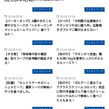
ファストフード
ファストフード
2024.03.18
2026.07.04
【バーガーキング】4種のきのこ＆
【かつや】「大判豚の生姜焼きと
爽やかなソースの「シルキーランチ
チキンカツの合い盛り丼」生姜焼
マッシュルームワッパー」食べて
きダブルでご飯が止まらない！
みた！
ファストフード
ファストフード
2023.11.07
2024.06.14
【すき家】「肉味噌牛担々鍋定
【松のや】「チキンかつ定食」鶏
食」担々スープの旨辛鍋が絶品すぎ
もも肉110gを香草たっぷりのタル
る！
タルソースで！
ファストフード
ファストフード
2023.12.20
2023.08.23
【松屋】「カットステーキのハッ
【松のや】「ポルチーニ香るフォ
シュドビーフ」濃厚ソースが美味い
アグラ入りクリームコロッケ」完全
やつを食べました。
に町の洋食屋さんで食べるクリーム
コロッケみたいで美味しく食べご
たえもある！
ファストフード
ファストフード