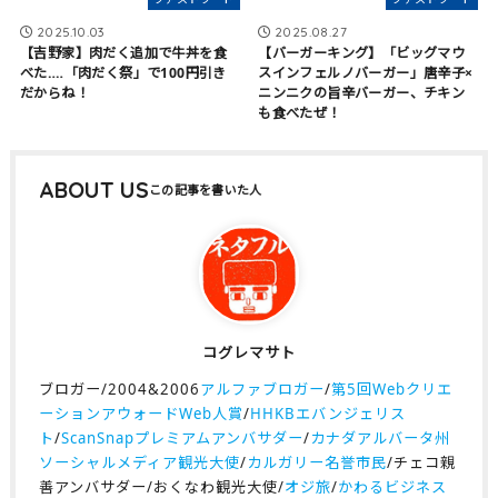
2025.10.03
2025.08.27
【吉野家】肉だく追加で牛丼を食
【バーガーキング】「ビッグマウ
べた‥‥「肉だく祭」で100円引き
スインフェルノバーガー」唐辛子×
だからね！
ニンニクの旨辛バーガー、チキン
も食べたぜ！
ABOUT US
コグレマサト
ブロガー/2004&2006
アルファブロガー
/
第5回Webクリエ
ーションアウォードWeb人賞
/
HHKBエバンジェリス
ト
/
ScanSnapプレミアムアンバサダー
/
カナダアルバータ州
ソーシャルメディア観光大使
/
カルガリー名誉市民
/チェコ親
善アンバサダー/おくなわ観光大使/
オジ旅
/
かわるビジネス