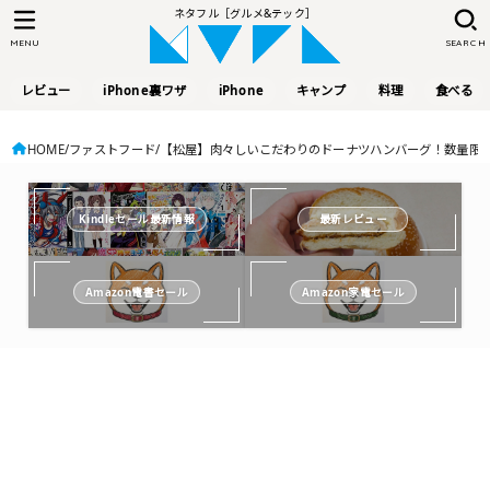
ネタフル［グルメ&テック］
MENU
SEARCH
レビュー
iPhone裏ワザ
iPhone
キャンプ
料理
食べる
HOME
ファストフード
【松屋】肉々しいこだわりのドーナツハンバーグ！数量限定
Kindleセール最新情報
最新レビュー
Amazon電書セール
Amazon家電セール