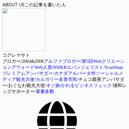
ABOUT US
コグレマサト
ブロガー/2004&2006
アルファブロガー
/
第5回Webクリエーシ
ョンアウォードWeb人賞
/
HHKBエバンジェリスト
/
ScanSnap
プレミアムアンバサダー
/
カナダアルバータ州ソーシャルメ
ディア観光大使
/
カルガリー名誉市民
/チェコ親善アンバサダ
ー/おくなわ観光大使/
オジ旅
/
かわるビジネスリュック
/浦和レ
ッズサポーター/
著書多数