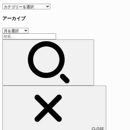
カ
テ
アーカイブ
ゴ
リ
ア
ー
検
ー
索:
カ
イ
ブ
CLOSE