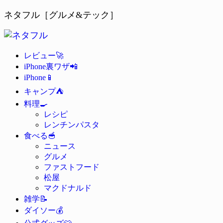
ネタフル［グルメ&テック］
🚀
レビュー
📲
iPhone裏ワザ
📱
iPhone
⛺
キャンプ
🍳
料理
レシピ
レンチンパスタ
🥣
食べる
ニュース
グルメ
ファストフード
松屋
マクドナルド
📝
雑学
💰
ダイソー
👕