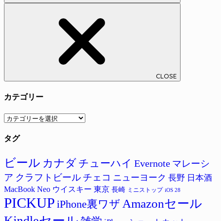
CLOSE
カテゴリー
カ
テ
タグ
ゴ
リ
ー
ビール
カナダ
チューハイ
Evernote
マレーシ
ア
クラフトビール
チェコ
ニューヨーク
長野
日本酒
MacBook Neo
ウイスキー
東京
長崎
ミニストップ
iOS 28
PICKUP
Amazonセール
iPhone裏ワザ
Kindleセール