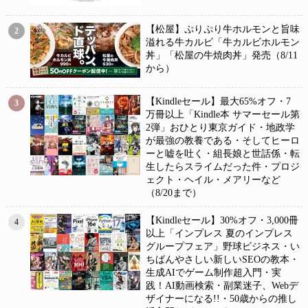
【松屋】ぷりぷり牛ホルモンと旨味
2
溢れる牛カルビ「牛カルビホルモン
丼」「松屋の牛焼肉丼」発売（8/11
から）
【Kindleセール】最大65%オフ・7
3
万冊以上「Kindle本 サマーセール第
2弾」おひとり東京ガイド・地政学
が最強の教養である・そしてヒーロ
ーと嘘を吐く・組長娘と世話係・転
生したらスライムだった件・プロジ
ェクト・ヘイル・メアリーなど
（8/20まで）
【Kindleセール】30%オフ・3,000冊
4
以上「インプレス 夏のインプレス
グループフェア」野球ビジネス・い
ちばんやさしい新しいSEOの教本・
生成AIでゲーム制作超入門・実
践！AI動画検索・副業迷子、Webデ
ザイナーになる!!・50歳からの推し