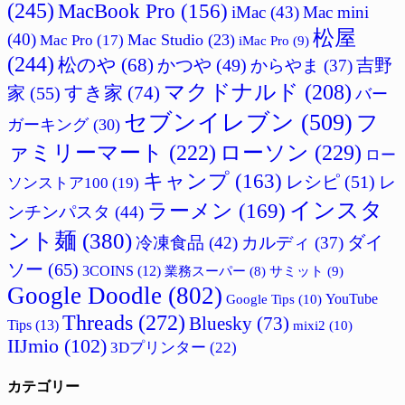
(245)
MacBook Pro
(156)
iMac
(43)
Mac mini
松屋
(40)
Mac Studio
(23)
Mac Pro
(17)
iMac Pro
(9)
(244)
松のや
(68)
かつや
(49)
吉野
からやま
(37)
マクドナルド
(208)
すき家
(74)
家
(55)
バー
セブンイレブン
(509)
フ
ガーキング
(30)
ァミリーマート
(222)
ローソン
(229)
ロー
キャンプ
(163)
レシピ
(51)
レ
ソンストア100
(19)
インスタ
ラーメン
(169)
ンチンパスタ
(44)
ント麺
(380)
ダイ
冷凍食品
(42)
カルディ
(37)
ソー
(65)
3COINS
(12)
サミット
(9)
業務スーパー
(8)
Google Doodle
(802)
Google Tips
(10)
YouTube
Threads
(272)
Bluesky
(73)
Tips
(13)
mixi2
(10)
IIJmio
(102)
3Dプリンター
(22)
カテゴリー