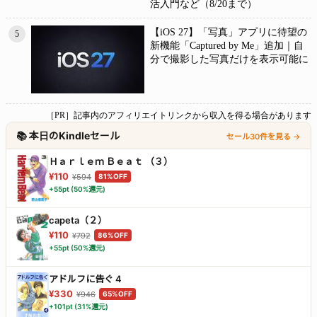
活入門など（8/20まで）
【iOS 27】「写真」アプリに待望の
5
新機能「Captured by Me」追加｜自
分で撮影した写真だけを表示可能に
［PR］記事内のアフィリエイトリンクから収入を得る場合があります
📚 本日のKindleセール
セール30件を見る →
Ｈａｒｌｅｍ Ｂｅａｔ （３）
¥110
¥594
81%OFF
+55pt (50%還元)
capeta（２）
¥110
¥792
86%OFF
+55pt (50%還元)
アドルフに告ぐ 4
¥330
¥946
65%OFF
+101pt (31%還元)