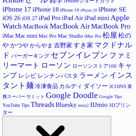
雑学
iPhoneショートカット
iPhone 17
iPhone SE
iPhone 18
iPhone 19
iPhone 20
Apple
iPad Pro
iPad Air
iPad mini
iOS 26
iOS 27
Watch
MacBook Air
MacBook Pro
MacBook
松屋
松の
iMac
Mac mini
Mac Studio
Mac Pro
iMac Pro
マクドナル
すき家
や
かつや
吉野家
からやま
セブンイレブン
ド
ファミ
バーガーキング
リーマート
ローソン
キャ
ローソンストア100
インス
ラーメン
ンプ
レシピ
レンチンパスタ
タント麺
ダイソー
冷凍食品
カルディ
3COINS
業
Google Doodle
サミット
Google Tips
務スーパー
Threads
IIJmio
Bluesky
3Dプリン
YouTube Tips
mixi2
ター