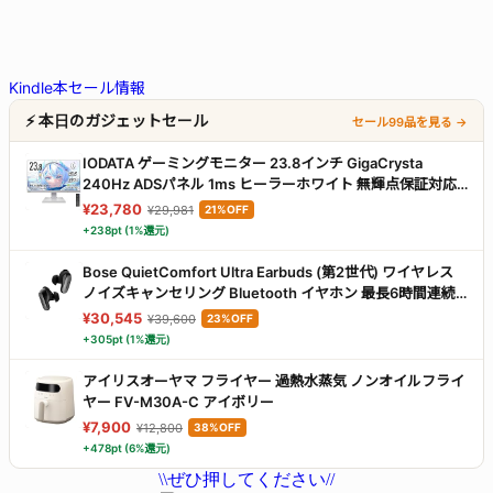
Kindle本セール情報
⚡ 本日のガジェットセール
セール99品を見る →
IODATA ゲーミングモニター 23.8インチ GigaCrysta
240Hz ADSパネル 1ms ヒーラーホワイト 無輝点保証対応
(HDMI×2/DisplayPort/VESA対応/土日サポート/日本メーカ
¥23,780
¥29,981
21%OFF
ー) EX-GD242UDW
+238pt (1%還元)
Bose QuietComfort Ultra Earbuds (第2世代) ワイヤレス
ノイズキャンセリング Bluetooth イヤホン 最長6時間連続
再生 IPX4規格準拠 イマーシブオーディオ 迫力の重低音 ブ
¥30,545
¥39,600
23%OFF
ラック
+305pt (1%還元)
アイリスオーヤマ フライヤー 過熱水蒸気 ノンオイルフライ
ヤー FV-M30A-C アイボリー
¥7,900
¥12,800
38%OFF
+478pt (6%還元)
\\ぜひ押してください//