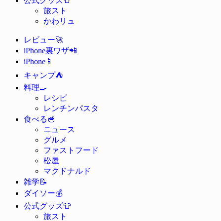
公式グッズ
旅スト
かわリュ
🚀
レビュー
📲
iPhone裏ワザ
📱
iPhone
⛺
キャンプ
🍳
料理
レシピ
レンチンパスタ
🥣
食べる
ニュース
グルメ
ファストフード
松屋
マクドナルド
📝
雑学
💰
ダイソー
👕
公式グッズ
旅スト