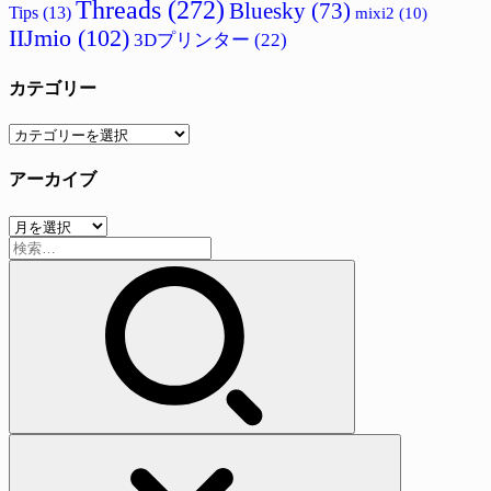
Threads
(272)
Bluesky
(73)
Tips
(13)
mixi2
(10)
IIJmio
(102)
3Dプリンター
(22)
カテゴリー
カ
テ
アーカイブ
ゴ
リ
ア
ー
検
ー
索:
カ
イ
ブ