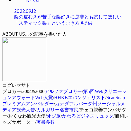
食べる
2022.09.12
梨の皮むきが苦手な梨好きに是非とも試してほしい
「スティック梨」というむき方 #提供
ABOUT US
コグレマサト
ブロガー/2004&2006
アルファブロガー
/
第5回Webクリエーシ
ョンアウォードWeb人賞
/
HHKBエバンジェリスト
/
ScanSnap
プレミアムアンバサダー
/
カナダアルバータ州ソーシャルメ
ディア観光大使
/
カルガリー名誉市民
/チェコ親善アンバサダ
ー/おくなわ観光大使/
オジ旅
/
かわるビジネスリュック
/浦和レ
ッズサポーター/
著書多数