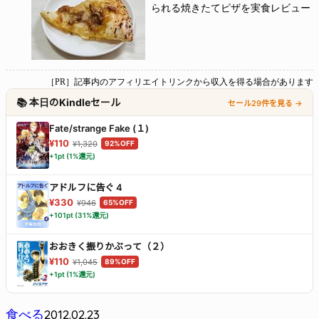
られる焼きたてピザを実食レビュー
［PR］記事内のアフィリエイトリンクから収入を得る場合があります
📚 本日のKindleセール
セール29件を見る →
Fate/strange Fake (１)
¥110
¥1,320
92%OFF
+1pt (1%還元)
アドルフに告ぐ 4
¥330
¥946
65%OFF
+101pt (31%還元)
おおきく振りかぶって（２）
¥110
¥1,045
89%OFF
+1pt (1%還元)
2012.02.23
食べる