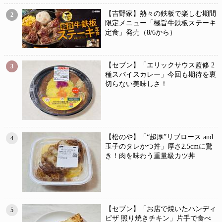
【吉野家】熱々の鉄板で楽しむ期間
2
限定メニュー「極旨牛鉄板ステーキ
定食」発売（8/6から）
【セブン】「エリックサウス監修 2
3
種スパイスカレー」今回も期待を裏
切らない美味しさ！
【松のや】「“超厚”リブロース and
4
玉子のタレかつ丼」厚さ2.5cmに驚
き！肉を味わう重量級カツ丼
【セブン】「お店で焼いたハンディ
5
ピザ 照り焼きチキン」片手で食べ