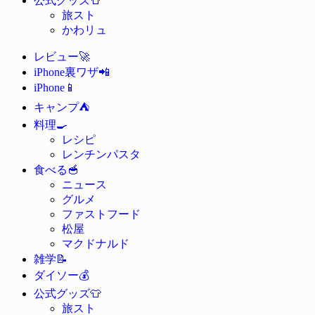
公式グッズ
旅スト
かわリュ
🚀
レビュー
📲
iPhone裏ワザ
📱
iPhone
⛺
キャンプ
🍳
料理
レシピ
レンチンパスタ
🥣
食べる
ニュース
グルメ
ファストフード
松屋
マクドナルド
📝
雑学
💰
ダイソー
👕
公式グッズ
旅スト