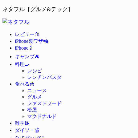
ネタフル［グルメ&テック］
🚀
レビュー
📲
iPhone裏ワザ
📱
iPhone
⛺
キャンプ
🍳
料理
レシピ
レンチンパスタ
🥣
食べる
ニュース
グルメ
ファストフード
松屋
マクドナルド
📝
雑学
💰
ダイソー
👕