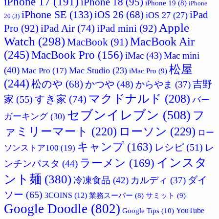
iPhone 17
(191)
iPhone 18
(95)
iPhone 19
(8)
iPhone
iPhone SE
(133)
iPad
iOS 26
(68)
iOS 27
(27)
20
(3)
Apple
Pro
(92)
iPad Air
(74)
iPad mini
(92)
Watch
(298)
MacBook Air
MacBook
(91)
(245)
MacBook Pro
(156)
iMac
(43)
Mac mini
松屋
(40)
Mac Studio
(23)
Mac Pro
(17)
iMac Pro
(9)
(244)
松のや
(68)
吉野
かつや
(48)
からやま
(37)
マクドナルド
(208)
すき家
(74)
家
(55)
バー
セブンイレブン
(508)
フ
ガーキング
(30)
ァミリーマート
(220)
ローソン
(229)
ロー
キャンプ
(163)
レシピ
(51)
レ
ソンストア100
(19)
インスタ
ラーメン
(169)
ンチンパスタ
(44)
ント麺
(380)
ダイ
冷凍食品
(42)
カルディ
(37)
ソー
(65)
3COINS
(12)
サミット
(9)
業務スーパー
(8)
Google Doodle
(802)
Google Tips
(10)
YouTube