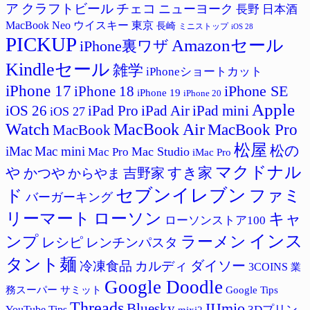
ア
クラフトビール
チェコ
ニューヨーク
長野
日本酒
MacBook Neo
ウイスキー
東京
長崎
ミニストップ
iOS 28
PICKUP
Amazonセール
iPhone裏ワザ
Kindleセール
雑学
iPhoneショートカット
iPhone 17
iPhone SE
iPhone 18
iPhone 19
iPhone 20
Apple
iPad Pro
iPad Air
iPad mini
iOS 26
iOS 27
Watch
MacBook Air
MacBook Pro
MacBook
松屋
松の
iMac
Mac mini
Mac Studio
Mac Pro
iMac Pro
マクドナル
すき家
や
吉野家
かつや
からやま
セブンイレブン
ド
ファミ
バーガーキング
リーマート
ローソン
キャ
ローソンストア100
インス
ラーメン
ンプ
レシピ
レンチンパスタ
タント麺
ダイソー
冷凍食品
カルディ
3COINS
業
Google Doodle
サミット
Google Tips
務スーパー
Threads
IIJmio
Bluesky
3Dプリン
YouTube Tips
mixi2