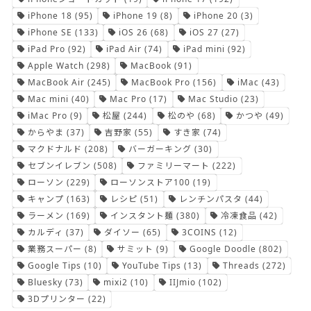
iPhone 18
(95)
iPhone 19
(8)
iPhone 20
(3)
iPhone SE
(133)
iOS 26
(68)
iOS 27
(27)
iPad Pro
(92)
iPad Air
(74)
iPad mini
(92)
Apple Watch
(298)
MacBook
(91)
MacBook Air
(245)
MacBook Pro
(156)
iMac
(43)
Mac mini
(40)
Mac Pro
(17)
Mac Studio
(23)
iMac Pro
(9)
松屋
(244)
松のや
(68)
かつや
(49)
からやま
(37)
吉野家
(55)
すき家
(74)
マクドナルド
(208)
バーガーキング
(30)
セブンイレブン
(508)
ファミリーマート
(222)
ローソン
(229)
ローソンストア100
(19)
キャンプ
(163)
レシピ
(51)
レンチンパスタ
(44)
ラーメン
(169)
インスタント麺
(380)
冷凍食品
(42)
カルディ
(37)
ダイソー
(65)
3COINS
(12)
業務スーパー
(8)
サミット
(9)
Google Doodle
(802)
Google Tips
(10)
YouTube Tips
(13)
Threads
(272)
Bluesky
(73)
mixi2
(10)
IIJmio
(102)
3Dプリンター
(22)