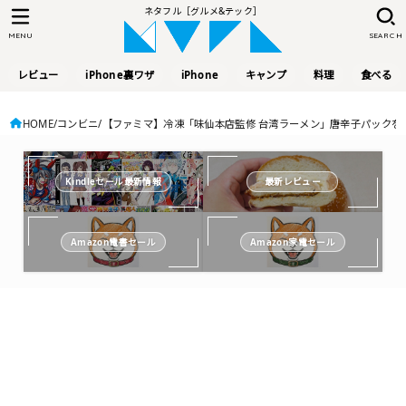
ネタフル［グルメ&テック］
MENU
SEARCH
レビュー
iPhone裏ワザ
iPhone
キャンプ
料理
食べる
HOME
コンビニ
【ファミマ】冷凍「味仙本店監修 台湾ラーメン」唐辛子パックを
Kindleセール最新情報
最新レビュー
Amazon電書セール
Amazon家電セール