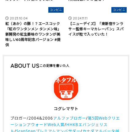
コンビニ
コンビニ
2023.10.04
2024.11.11
紅（あか）の豚！？エースコック
【ニューデイズ】「東新宿サンラ
「紅のワンタンメン タンメン味」
サー監修キーマカレーパン」スパ
新開発の紅生姜味のワンタンが美
イスが粒で入っていた！
味しい60周年記念バージョン #提
供
ABOUT US
コグレマサト
ブロガー/2004&2006
アルファブロガー
/
第5回Webクリエ
ーションアウォードWeb人賞
/
HHKBエバンジェリス
ト
/
ScanSnapプレミアムアンバサダー
/
カナダアルバータ州