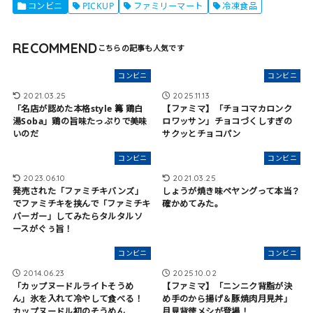
コンビニ
PICKUP
ファミリーマート
冷凍食品
RECOMMEND
コンビニ
コンビニ
2021.03.25
2025.11.13
「名店が認めた本格style 篝 鶏白
【ファミマ】「チョコマカロンク
湯Soba」鶏の旨味たっぷりで美味
ロワッサン」チョコづくしすぎの
いのだ
サクッとチョコパン
コンビニ
コンビニ
2023.06.10
2021.03.25
発売された「ファミチキバンズ」
しょうが焼き味ペヤングって本当？
でファミチキを挟んで「ファミチキ
確かめてみた。
バーガー」してみたらタルタルソ
ースがぐぅ旨！
コンビニ
コンビニ
2014.06.23
2025.10.02
「カップヌードルライトそうめ
【ファミマ】「ニンニク背脂が決
ん」氷を入れて冷やして食べる！
め手のから揚げ＆豚焼肉月見丼」
カップヌードル初のそうめん
月見背徳メシが登場！