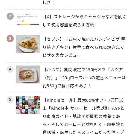
しさ！
2
【X】ストレージからキャッシャなどを削除
して使用容量を減らす方法
3
【セブン】「お店で焼いたハンディピザ 照
り焼きチキン」片手で食べられる焼きたて
ピザを実食レビュー
4
【かつや】期間限定で150円オフ「カツ丼
（竹）」120gロースかつの定番メニューは
約560gで食べ応えあり！
5
【Kindleセール】最大65%オフ・7万冊以
上「Kindle本 サマーセール第2弾」おひと
り東京ガイド・地政学が最強の教養であ
る・そしてヒーローと嘘を吐く・組長娘と
世話係・転生したらスライムだった件・プ