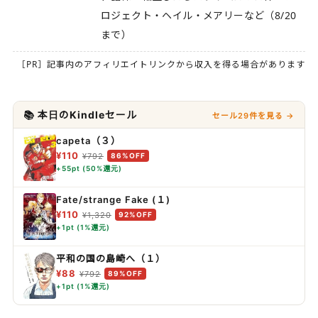
ロジェクト・ヘイル・メアリーなど（8/20
まで）
［PR］記事内のアフィリエイトリンクから収入を得る場合があります
📚 本日のKindleセール
セール29件を見る →
capeta（３）
¥110
¥792
86%OFF
+55pt (50%還元)
Fate/strange Fake (１)
¥110
¥1,320
92%OFF
+1pt (1%還元)
平和の国の島崎へ（１）
¥88
¥792
89%OFF
+1pt (1%還元)