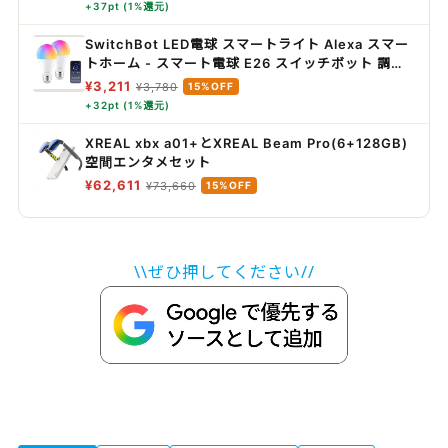
+37pt (1%還元)
SwitchBot LED電球 スマートライト Alexa スマー
トホーム - スマート電球 E26 スイッチボット 調光
調色 広配光 800lm 60W形相当 電球色・昼白色対
¥3,211
¥3,780
15%OFF
応 RGBCWマルチカラー 1600万色 間接照明
+32pt (1%還元)
Google Home IFTTT イフト Siri SmartThings
に対応(2個パック)
XREAL xbx a01+とXREAL Beam Pro(6+128GB)
空間エンタメセット
¥62,611
¥73,660
15%OFF
\\ぜひ押してください//