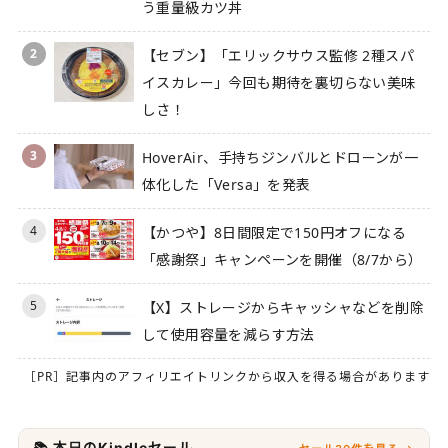
う重量級カツ丼
2
【セブン】「エリックサウス監修 2種スパ
イスカレー」今回も期待を裏切らない美味
しさ！
3
HoverAir、手持ちジンバルとドローンが一
体化した「Versa」を発表
4
【かつや】8日間限定で150円オフになる
「感謝祭」キャンペーンを開催（8/7から）
5
【X】ストレージからキャッシャなどを削除
して使用容量を減らす方法
［PR］記事内のアフィリエイトリンクから収入を得る場合があります
📚 本日のKindleセール