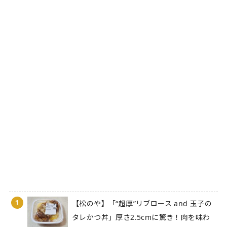
1
【松のや】「“超厚”リブロース and 玉子の
タレかつ丼」厚さ2.5cmに驚き！肉を味わ