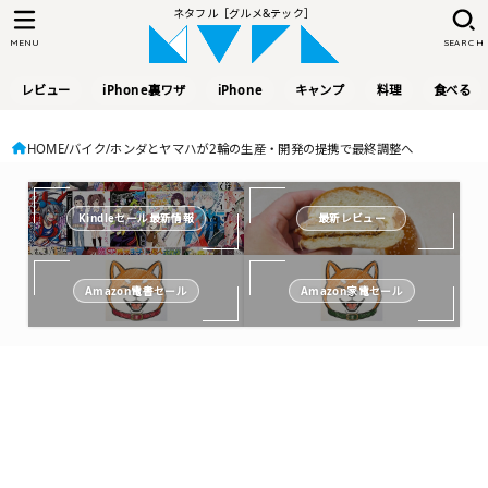
ネタフル［グルメ&テック］
MENU
SEARCH
レビュー
iPhone裏ワザ
iPhone
キャンプ
料理
食べる
HOME
バイク
ホンダとヤマハが2輪の生産・開発の提携で最終調整へ
Kindleセール最新情報
最新レビュー
Amazon電書セール
Amazon家電セール