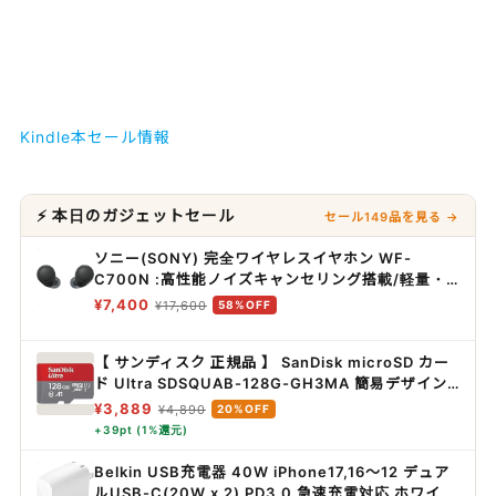
Kindle本セール情報
⚡ 本日のガジェットセール
セール149品を見る →
ソニー(SONY) 完全ワイヤレスイヤホン WF-
C700N :高性能ノイズキャンセリング搭載/軽量・
小型設計/音質アップスケール機能搭載/連続音楽再
¥7,400
¥17,600
58%OFF
生時間最長 7.5時間/IPX4防滴性能/急速充電対応/ク
リアな通話性能/マルチポイント対応 ブラック WF-
【 サンディスク 正規品 】 SanDisk microSD カー
C700N BZ
ド Ultra SDSQUAB-128G-GH3MA 簡易デザイン
パッケージ
¥3,889
¥4,890
20%OFF
+39pt (1%還元)
Belkin USB充電器 40W iPhone17,16～12 デュア
ルUSB-C(20W x 2) PD3.0 急速充電対応 ホワイト