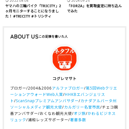
2022.08.06
2024.09.25
ヤマハの三輪バイク「TRICITY」2
「FORZA」を買取査定に持ち込ん
ヶ月モニターすることになりまし
でみた
た！ #TRICITY #トリシティ
ABOUT US
コグレマサト
ブロガー/2004&2006
アルファブロガー
/
第5回Webクリエ
ーションアウォードWeb人賞
/
HHKBエバンジェリス
ト
/
ScanSnapプレミアムアンバサダー
/
カナダアルバータ州
ソーシャルメディア観光大使
/
カルガリー名誉市民
/チェコ親
善アンバサダー/おくなわ観光大使/
オジ旅
/
かわるビジネス
リュック
/浦和レッズサポーター/
著書多数