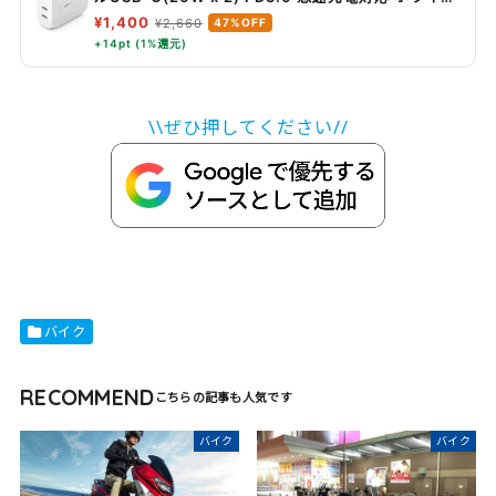
WCB006dqWHJP
¥1,400
¥2,660
47%OFF
+14pt (1%還元)
\\ぜひ押してください//
バイク
RECOMMEND
バイク
バイク