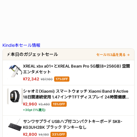
Kindle本セール情報
⚡ 本日のガジェットセール
セール153品を見る →
XREAL xbx a01+とXREAL Beam Pro 5G版(8+256GB) 空間
エンタメセット
¥72,342
¥87,160
17%OFF
シャオミ(Xiaomi) スマートウォッチ Xiaomi Band 9 Active
18日間連続使用 1.47インチTFTディスプレイ 24時間健康管
理 チップ強化 軽量デザイン 交換可能なフレーム iPhone &
¥2,960
¥3,480
15%OFF
Android対応 ブラック
+30pt (1%還元)
サンワサプライ USBハブ付コンパクトキーボード SKB-
KG3UH2BK ブラック テンキーなし
¥2,800
¥4,180
33%OFF