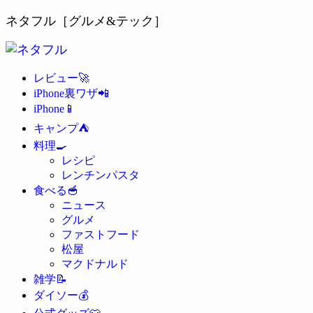
ネタフル［グルメ&テック］
🚀
レビュー
📲
iPhone裏ワザ
📱
iPhone
⛺
キャンプ
🍳
料理
レシピ
レンチンパスタ
🥣
食べる
ニュース
グルメ
ファストフード
松屋
マクドナルド
📝
雑学
💰
ダイソー
👕