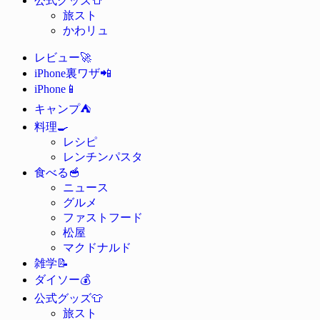
公式グッズ
旅スト
かわリュ
🚀
レビュー
📲
iPhone裏ワザ
📱
iPhone
⛺
キャンプ
🍳
料理
レシピ
レンチンパスタ
🥣
食べる
ニュース
グルメ
ファストフード
松屋
マクドナルド
📝
雑学
💰
ダイソー
👕
公式グッズ
旅スト