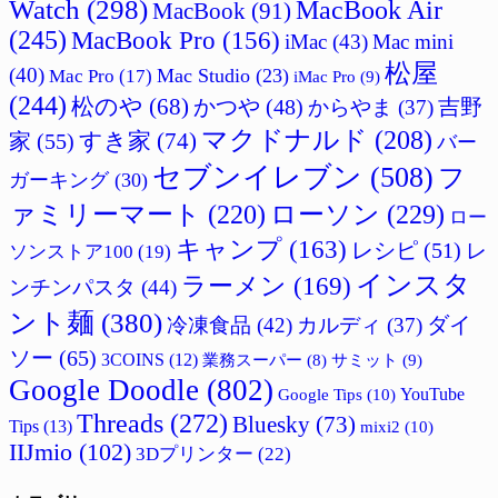
Watch
(298)
MacBook Air
MacBook
(91)
(245)
MacBook Pro
(156)
iMac
(43)
Mac mini
松屋
(40)
Mac Studio
(23)
Mac Pro
(17)
iMac Pro
(9)
(244)
松のや
(68)
吉野
かつや
(48)
からやま
(37)
マクドナルド
(208)
すき家
(74)
家
(55)
バー
セブンイレブン
(508)
フ
ガーキング
(30)
ァミリーマート
(220)
ローソン
(229)
ロー
キャンプ
(163)
レシピ
(51)
レ
ソンストア100
(19)
インスタ
ラーメン
(169)
ンチンパスタ
(44)
ント麺
(380)
ダイ
冷凍食品
(42)
カルディ
(37)
ソー
(65)
3COINS
(12)
サミット
(9)
業務スーパー
(8)
Google Doodle
(802)
Google Tips
(10)
YouTube
Threads
(272)
Bluesky
(73)
Tips
(13)
mixi2
(10)
IIJmio
(102)
3Dプリンター
(22)