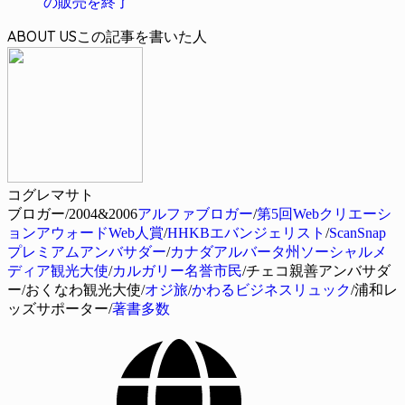
の販売を終了
ABOUT US
コグレマサト
ブロガー/2004&2006
アルファブロガー
/
第5回Webクリエーシ
ョンアウォードWeb人賞
/
HHKBエバンジェリスト
/
ScanSnap
プレミアムアンバサダー
/
カナダアルバータ州ソーシャルメ
ディア観光大使
/
カルガリー名誉市民
/チェコ親善アンバサダ
ー/おくなわ観光大使/
オジ旅
/
かわるビジネスリュック
/浦和レ
ッズサポーター/
著書多数