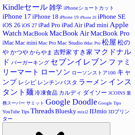
Kindleセール
雑学
iPhoneショートカット
iPhone 17
iPhone SE
iPhone 18
iPhone 19
iPhone 20
Apple
iPad Pro
iPad Air
iPad mini
iOS 26
iOS 27
Watch
MacBook Air
MacBook Pro
MacBook
松屋
松の
iMac
Mac mini
Mac Studio
Mac Pro
iMac Pro
マクドナル
すき家
や
吉野家
かつや
からやま
セブンイレブン
ド
ファミ
バーガーキング
リーマート
ローソン
キャ
ローソンストア100
インス
ラーメン
ンプ
レシピ
レンチンパスタ
タント麺
ダイソー
冷凍食品
カルディ
3COINS
業
Google Doodle
サミット
Google Tips
務スーパー
Threads
IIJmio
Bluesky
3Dプリン
YouTube Tips
mixi2
ター