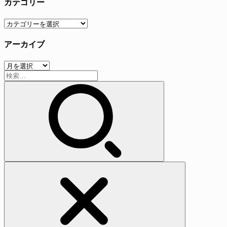
カテゴリー
カ
テ
アーカイブ
ゴ
リ
ア
ー
検
ー
索:
カ
イ
ブ