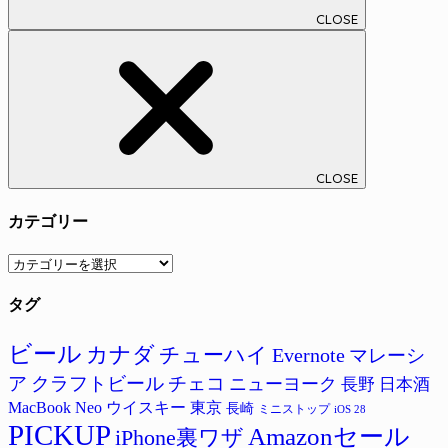
CLOSE
CLOSE
カテゴリー
カ
テ
タグ
ゴ
リ
ー
ビール
カナダ
チューハイ
Evernote
マレーシ
ア
クラフトビール
チェコ
ニューヨーク
長野
日本酒
MacBook Neo
ウイスキー
東京
長崎
ミニストップ
iOS 28
PICKUP
Amazonセール
iPhone裏ワザ