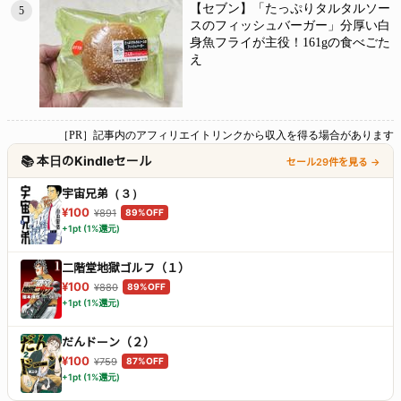
【セブン】「たっぷりタルタルソー
5
スのフィッシュバーガー」分厚い白
身魚フライが主役！161gの食べごた
え
［PR］記事内のアフィリエイトリンクから収入を得る場合があります
📚 本日のKindleセール
セール29件を見る →
宇宙兄弟（３）
¥100
¥891
89%OFF
+1pt (1%還元)
二階堂地獄ゴルフ（１）
¥100
¥880
89%OFF
+1pt (1%還元)
だんドーン（２）
¥100
¥759
87%OFF
+1pt (1%還元)