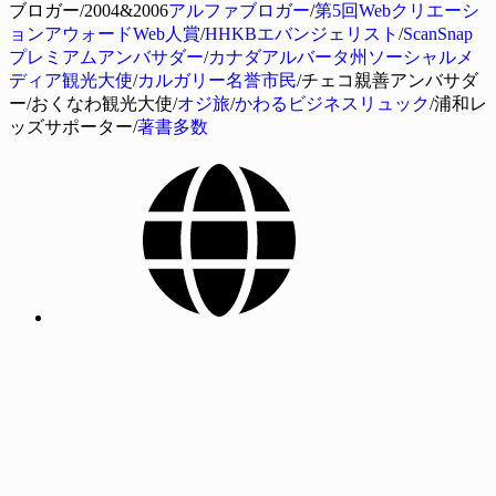
ブロガー/2004&2006
アルファブロガー
/
第5回Webクリエーシ
ョンアウォードWeb人賞
/
HHKBエバンジェリスト
/
ScanSnap
プレミアムアンバサダー
/
カナダアルバータ州ソーシャルメ
ディア観光大使
/
カルガリー名誉市民
/チェコ親善アンバサダ
ー/おくなわ観光大使/
オジ旅
/
かわるビジネスリュック
/浦和レ
ッズサポーター/
著書多数