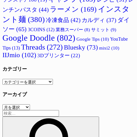
インスタ
ラーメン
(169)
ンチンパスタ
(44)
ント麺
(380)
ダイ
冷凍食品
(42)
カルディ
(37)
ソー
(65)
3COINS
(12)
サミット
(9)
業務スーパー
(8)
Google Doodle
(802)
Google Tips
(10)
YouTube
Threads
(272)
Bluesky
(73)
Tips
(13)
mixi2
(10)
IIJmio
(102)
3Dプリンター
(22)
カテゴリー
カ
テ
アーカイブ
ゴ
リ
ア
ー
検
ー
索:
カ
イ
ブ