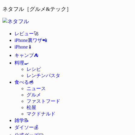
ネタフル［グルメ&テック］
🚀
レビュー
📲
iPhone裏ワザ
📱
iPhone
⛺
キャンプ
🍳
料理
レシピ
レンチンパスタ
🥣
食べる
ニュース
グルメ
ファストフード
松屋
マクドナルド
📝
雑学
💰
ダイソー
👕