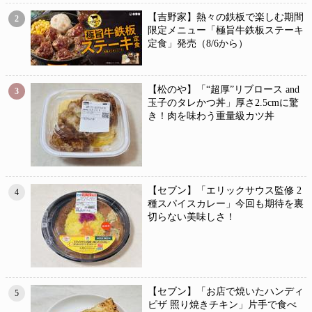
【吉野家】熱々の鉄板で楽しむ期間
2
限定メニュー「極旨牛鉄板ステーキ
定食」発売（8/6から）
【松のや】「“超厚”リブロース and
3
玉子のタレかつ丼」厚さ2.5cmに驚
き！肉を味わう重量級カツ丼
【セブン】「エリックサウス監修 2
4
種スパイスカレー」今回も期待を裏
切らない美味しさ！
【セブン】「お店で焼いたハンディ
5
ピザ 照り焼きチキン」片手で食べ