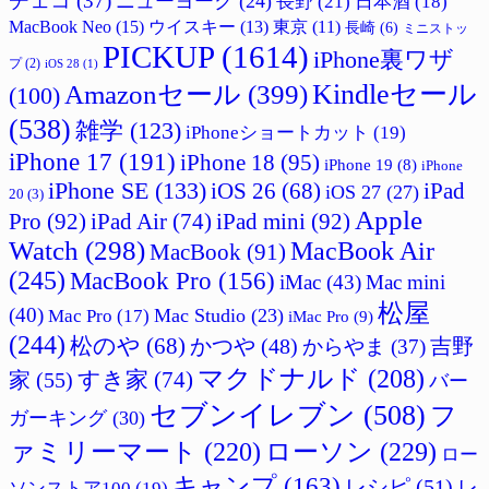
チェコ
(37)
ニューヨーク
(24)
長野
(21)
日本酒
(18)
MacBook Neo
(15)
ウイスキー
(13)
東京
(11)
長崎
(6)
ミニストッ
PICKUP
(1614)
iPhone裏ワザ
プ
(2)
iOS 28
(1)
Amazonセール
(399)
Kindleセール
(100)
(538)
雑学
(123)
iPhoneショートカット
(19)
iPhone 17
(191)
iPhone 18
(95)
iPhone 19
(8)
iPhone
iPhone SE
(133)
iPad
iOS 26
(68)
iOS 27
(27)
20
(3)
Apple
Pro
(92)
iPad Air
(74)
iPad mini
(92)
Watch
(298)
MacBook Air
MacBook
(91)
(245)
MacBook Pro
(156)
iMac
(43)
Mac mini
松屋
(40)
Mac Studio
(23)
Mac Pro
(17)
iMac Pro
(9)
(244)
松のや
(68)
吉野
かつや
(48)
からやま
(37)
マクドナルド
(208)
すき家
(74)
家
(55)
バー
セブンイレブン
(508)
フ
ガーキング
(30)
ァミリーマート
(220)
ローソン
(229)
ロー
キャンプ
(163)
レシピ
(51)
レ
ソンストア100
(19)