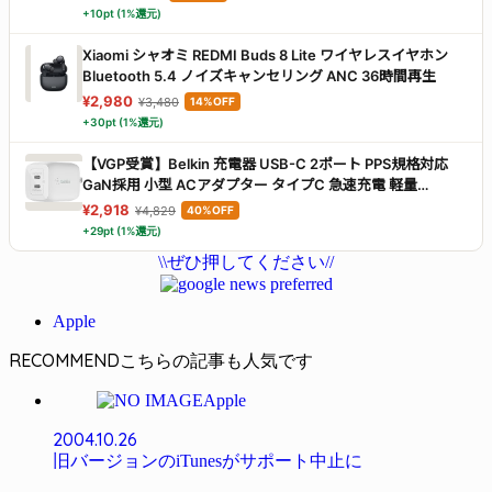
+10pt (1%還元)
Xiaomi シャオミ REDMI Buds 8 Lite ワイヤレスイヤホン
Bluetooth 5.4 ノイズキャンセリング ANC 36時間再生
¥2,980
¥3,480
14%OFF
+30pt (1%還元)
【VGP受賞】Belkin 充電器 USB-C 2ポート PPS規格対応
GaN採用 小型 ACアダプター タイプC 急速充電 軽量
【PD3.0対応 /PSE認証/折りたたみ式プラグ】
¥2,918
¥4,829
40%OFF
45W(25W+20W) MacBook Windows PC Surface Pro
+29pt (1%還元)
iPad iPhone 17,16～12対応 Galaxy Android スマホ 各種ノー
\\ぜひ押してください//
トPC対応 WCH011dqWH
Apple
RECOMMEND
Apple
2004.10.26
旧バージョンのiTunesがサポート中止に