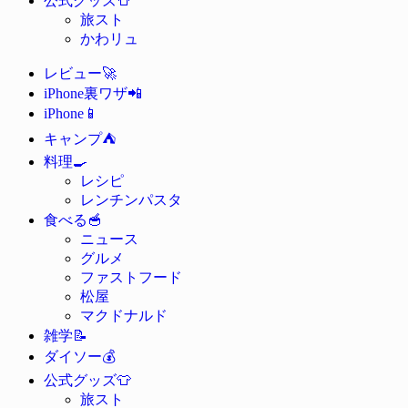
公式グッズ
旅スト
かわリュ
🚀
レビュー
📲
iPhone裏ワザ
📱
iPhone
⛺
キャンプ
🍳
料理
レシピ
レンチンパスタ
🥣
食べる
ニュース
グルメ
ファストフード
松屋
マクドナルド
📝
雑学
💰
ダイソー
👕
公式グッズ
旅スト