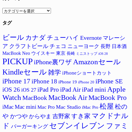
カ
テ
タグ
ゴ
リ
ー
ビール
カナダ
チューハイ
Evernote
マレーシ
ア
クラフトビール
チェコ
ニューヨーク
長野
日本酒
MacBook Neo
ウイスキー
東京
長崎
ミニストップ
iOS 28
PICKUP
Amazonセール
iPhone裏ワザ
Kindleセール
雑学
iPhoneショートカット
iPhone 17
iPhone SE
iPhone 18
iPhone 19
iPhone 20
Apple
iPad Pro
iPad Air
iPad mini
iOS 26
iOS 27
Watch
MacBook Air
MacBook Pro
MacBook
松屋
松の
iMac
Mac mini
Mac Studio
Mac Pro
iMac Pro
マクドナル
すき家
や
吉野家
かつや
からやま
セブンイレブン
ド
ファミ
バーガーキング