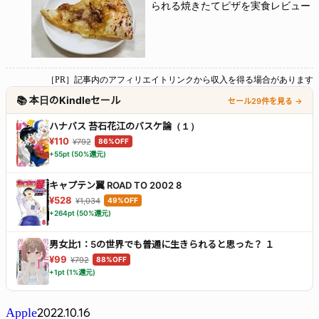
られる焼きたてピザを実食レビュー
［PR］記事内のアフィリエイトリンクから収入を得る場合があります
📚 本日のKindleセール
セール29件を見る →
ハナバス 苔石花江のバスケ論（１）
¥110
¥792
86%OFF
+55pt (50%還元)
キャプテン翼 ROAD TO 2002 8
¥528
¥1,034
49%OFF
+264pt (50%還元)
男女比1：5の世界でも普通に生きられると思った？ １
¥99
¥792
88%OFF
+1pt (1%還元)
2022.10.16
Apple