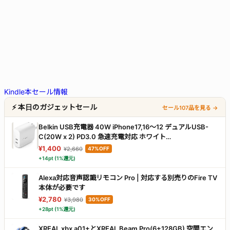
Kindle本セール情報
⚡ 本日のガジェットセール
セール107品を見る →
Belkin USB充電器 40W iPhone17,16～12 デュアルUSB-
C(20W x 2) PD3.0 急速充電対応 ホワイト
WCB006dqWHJP
¥1,400
¥2,660
47%OFF
+14pt (1%還元)
Alexa対応音声認識リモコン Pro | 対応する別売りのFire TV
本体が必要です
¥2,780
¥3,980
30%OFF
+28pt (1%還元)
XREAL xbx a01+とXREAL Beam Pro(6+128GB) 空間エン