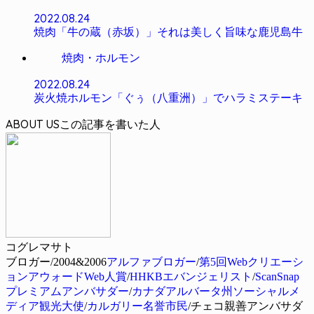
2022.08.24
焼肉「牛の蔵（赤坂）」それは美しく旨味な鹿児島牛
焼肉・ホルモン
2022.08.24
炭火焼ホルモン「ぐぅ（八重洲）」でハラミステーキ
ABOUT US
コグレマサト
ブロガー/2004&2006
アルファブロガー
/
第5回Webクリエーシ
ョンアウォードWeb人賞
/
HHKBエバンジェリスト
/
ScanSnap
プレミアムアンバサダー
/
カナダアルバータ州ソーシャルメ
ディア観光大使
/
カルガリー名誉市民
/チェコ親善アンバサダ