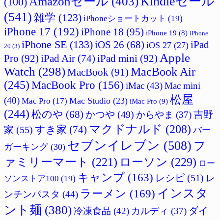
Amazonセール
(403)
Kindleセール
(100)
(541)
雑学
(123)
iPhoneショートカット
(19)
iPhone 17
(192)
iPhone 18
(95)
iPhone 19
(8)
iPhone
iPhone SE
(133)
iPad
iOS 26
(68)
iOS 27
(27)
20
(3)
Apple
Pro
(92)
iPad Air
(74)
iPad mini
(92)
Watch
(298)
MacBook Air
MacBook
(91)
(245)
MacBook Pro
(156)
iMac
(43)
Mac mini
松屋
(40)
Mac Studio
(23)
Mac Pro
(17)
iMac Pro
(9)
(244)
松のや
(68)
かつや
(49)
吉野
からやま
(37)
マクドナルド
(208)
すき家
(74)
家
(55)
バー
セブンイレブン
(508)
フ
ガーキング
(30)
ァミリーマート
(221)
ローソン
(229)
ロー
キャンプ
(163)
レシピ
(51)
レ
ソンストア100
(19)
インスタ
ラーメン
(169)
ンチンパスタ
(44)
ント麺
(380)
ダイ
冷凍食品
(42)
カルディ
(37)