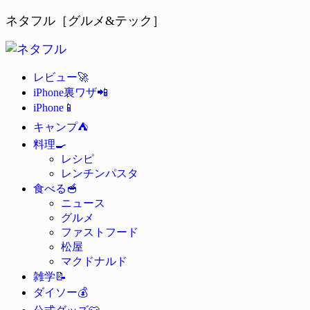
ネタフル［グルメ&テック］
🚀
レビュー
📲
iPhone裏ワザ
📱
iPhone
⛺
キャンプ
🍳
料理
レシピ
レンチンパスタ
🥣
食べる
ニュース
グルメ
ファストフード
松屋
マクドナルド
📝
雑学
💰
ダイソー
👕