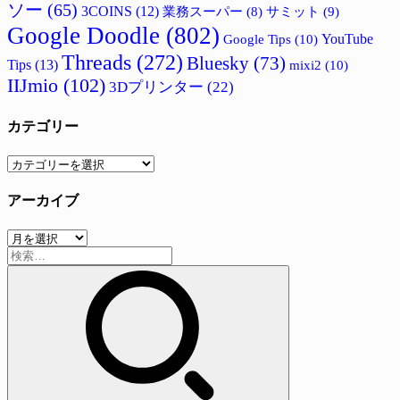
ソー
(65)
3COINS
(12)
サミット
(9)
業務スーパー
(8)
Google Doodle
(802)
Google Tips
(10)
YouTube
Threads
(272)
Bluesky
(73)
Tips
(13)
mixi2
(10)
IIJmio
(102)
3Dプリンター
(22)
カテゴリー
カ
テ
アーカイブ
ゴ
リ
ア
ー
検
ー
索:
カ
イ
ブ