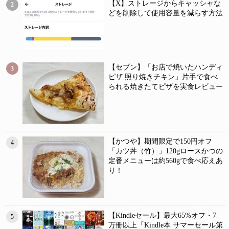
【X】ストレージからキャッシャな
2
どを削除して使用容量を減らす方法
【セブン】「お店で焼いたハンディ
3
ピザ 照り焼きチキン」片手で食べ
られる焼きたてピザを実食レビュー
【かつや】期間限定で150円オフ
4
「カツ丼（竹）」120gロースかつの
定番メニューは約560gで食べ応えあ
り！
【Kindleセール】最大65%オフ・7
5
万冊以上「Kindle本 サマーセール第