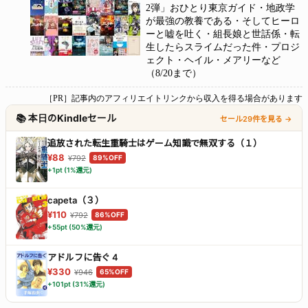
2弾」おひとり東京ガイド・地政学
が最強の教養である・そしてヒーロ
ーと嘘を吐く・組長娘と世話係・転
生したらスライムだった件・プロジ
ェクト・ヘイル・メアリーなど
（8/20まで）
［PR］記事内のアフィリエイトリンクから収入を得る場合があります
📚 本日のKindleセール
セール29件を見る →
追放された転生重騎士はゲーム知識で無双する（１）
¥88
¥792
89%OFF
+1pt (1%還元)
capeta（３）
¥110
¥792
86%OFF
+55pt (50%還元)
アドルフに告ぐ 4
¥330
¥946
65%OFF
+101pt (31%還元)