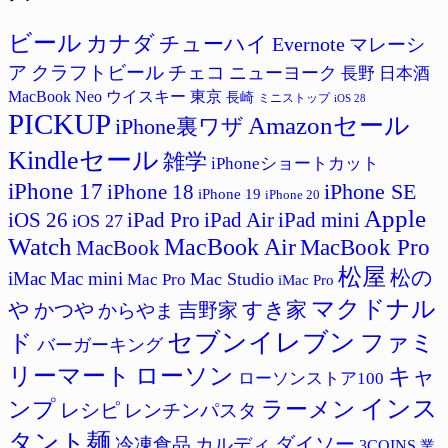
リ
ー
ビール
カナダ
チューハイ
Evernote
マレーシ
ア
クラフトビール
チェコ
ニューヨーク
長野
日本酒
MacBook Neo
ウイスキー
東京
長崎
ミニストップ
iOS 28
PICKUP
Amazonセール
iPhone裏ワザ
Kindleセール
雑学
iPhoneショートカット
iPhone 17
iPhone SE
iPhone 18
iPhone 19
iPhone 20
Apple
iPad Pro
iPad Air
iPad mini
iOS 26
iOS 27
Watch
MacBook Air
MacBook Pro
MacBook
松屋
松の
iMac
Mac mini
Mac Studio
Mac Pro
iMac Pro
マクドナル
すき家
や
かつや
吉野家
からやま
セブンイレブン
ド
ファミ
バーガーキング
リーマート
ローソン
キャ
ローソンストア100
インス
ラーメン
ンプ
レシピ
レンチンパスタ
タント麺
ダイソー
冷凍食品
カルディ
3COINS
業