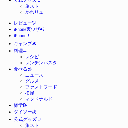
公式グッズ
旅スト
かわリュ
🚀
レビュー
📲
iPhone裏ワザ
📱
iPhone
⛺
キャンプ
🍳
料理
レシピ
レンチンパスタ
🥣
食べる
ニュース
グルメ
ファストフード
松屋
マクドナルド
📝
雑学
💰
ダイソー
👕
公式グッズ
旅スト