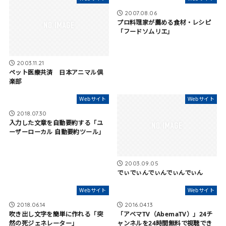
2007.08.06
プロ料理家が薦める食材・レシピ
「フードソムリエ」
2003.11.21
ペット医療共済 日本アニマル倶
楽部
Webサイト
Webサイト
2018.07.30
入力した文章を自動要約する「ユ
ーザーローカル 自動要約ツール」
2003.09.05
でぃでぃんでぃんでぃんでぃん
Webサイト
Webサイト
2018.06.14
2016.04.13
吹き出し文字を簡単に作れる「突
「アベマTV（AbemaTV）」24チ
然の死ジェネレーター」
ャンネルを24時間無料で視聴でき