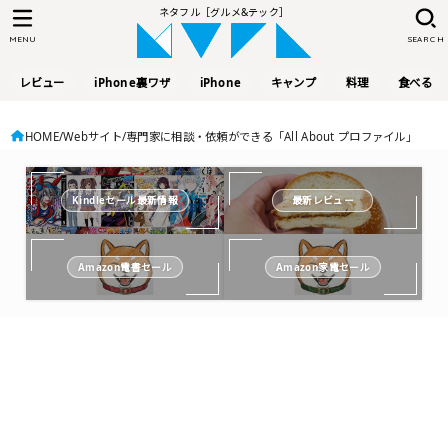
ネタフル［グルメ&テック］
MENU
SEARCH
レビュー
iPhone裏ワザ
iPhone
キャンプ
料理
食べる
HOME
Webサイト
専門家に相談・依頼ができる「All About プロファイル」
Kindleセール最新情報
最新レビュー
Amazon電書セール
Amazon家電セール