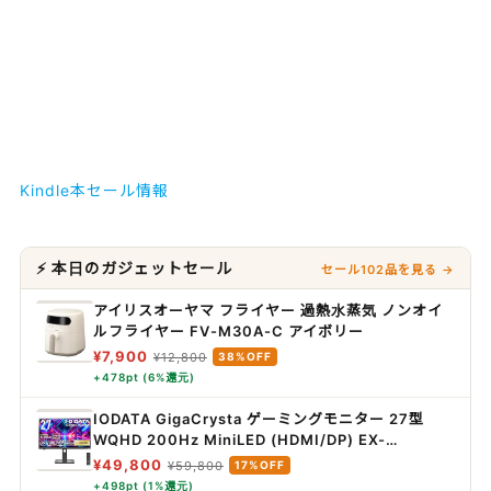
Kindle本セール情報
⚡ 本日のガジェットセール
セール102品を見る →
アイリスオーヤマ フライヤー 過熱水蒸気 ノンオイ
ルフライヤー FV-M30A-C アイボリー
¥7,900
¥12,800
38%OFF
+478pt (6%還元)
IODATA GigaCrysta ゲーミングモニター 27型
WQHD 200Hz MiniLED (HDMI/DP) EX-
GDQ271JLAQ
¥49,800
¥59,800
17%OFF
+498pt (1%還元)