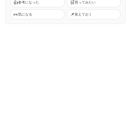
👍
🛒
参考になった
買ってみたい
👀
📌
気になる
覚えておく