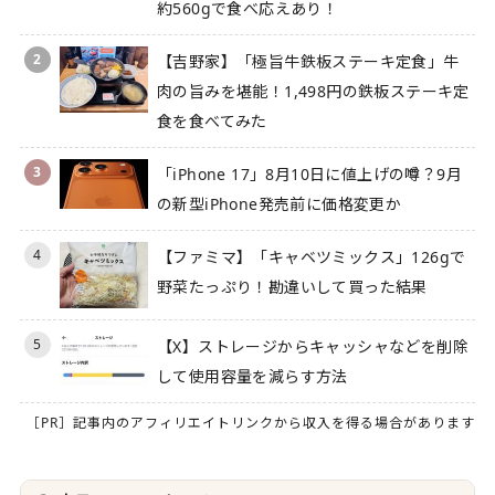
約560gで食べ応えあり！
2
【吉野家】「極旨牛鉄板ステーキ定食」牛
肉の旨みを堪能！1,498円の鉄板ステーキ定
食を食べてみた
3
「iPhone 17」8月10日に値上げの噂？9月
の新型iPhone発売前に価格変更か
4
【ファミマ】「キャベツミックス」126gで
野菜たっぷり！勘違いして買った結果
5
【X】ストレージからキャッシャなどを削除
して使用容量を減らす方法
［PR］記事内のアフィリエイトリンクから収入を得る場合があります