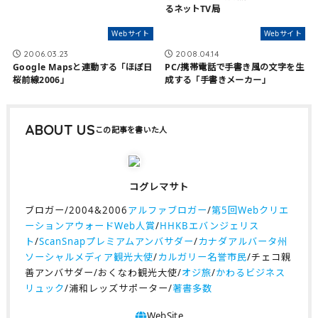
るネットTV局
Webサイト
Webサイト
2006.03.23
2008.04.14
Google Mapsと連動する「ほぼ日
PC/携帯電話で手書き風の文字を生
桜前線2006」
成する「手書きメーカー」
ABOUT US
コグレマサト
ブロガー/2004&2006
アルファブロガー
/
第5回Webクリエ
ーションアウォードWeb人賞
/
HHKBエバンジェリス
ト
/
ScanSnapプレミアムアンバサダー
/
カナダアルバータ州
ソーシャルメディア観光大使
/
カルガリー名誉市民
/チェコ親
善アンバサダー/おくなわ観光大使/
オジ旅
/
かわるビジネス
リュック
/浦和レッズサポーター/
著書多数