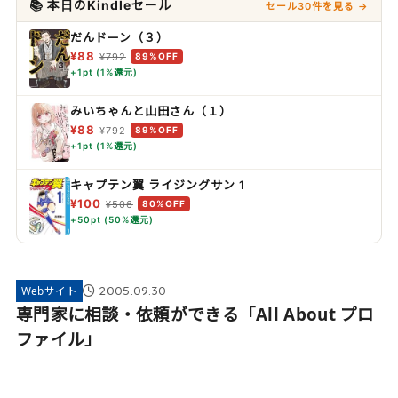
📚 本日のKindleセール
セール30件を見る →
だんドーン（３）
¥88
¥792
89%OFF
+1pt (1%還元)
みいちゃんと山田さん（１）
¥88
¥792
89%OFF
+1pt (1%還元)
キャプテン翼 ライジングサン 1
¥100
¥506
80%OFF
+50pt (50%還元)
2005.09.30
Webサイト
専門家に相談・依頼ができる「All About プロ
ファイル」