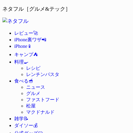
ネタフル［グルメ&テック］
🚀
レビュー
📲
iPhone裏ワザ
📱
iPhone
⛺
キャンプ
🍳
料理
レシピ
レンチンパスタ
🥣
食べる
ニュース
グルメ
ファストフード
松屋
マクドナルド
📝
雑学
💰
ダイソー
👕