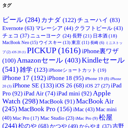
タグ
ビール
(284)
カナダ
(122)
チューハイ
(83)
Evernote
(63)
マレーシア
(44)
クラフトビール
(43)
チェコ
(37)
ニューヨーク
(24)
長野
(21)
日本酒
(18)
MacBook Neo
(15)
ウイスキー
(13)
東京
(11)
長崎
(6)
ミニストッ
PICKUP
(1616)
iPhone裏ワザ
プ
(2)
iOS 28
(1)
Amazonセール
(403)
Kindleセール
(100)
(541)
雑学
(123)
iPhoneショートカット
(19)
iPhone 17
(192)
iPhone 18
(95)
iPhone 19
(8)
iPhone
iPhone SE
(133)
iPad
iOS 26
(68)
iOS 27
(27)
20
(3)
Apple
Pro
(92)
iPad Air
(74)
iPad mini
(92)
Watch
(298)
MacBook Air
MacBook
(91)
(245)
MacBook Pro
(156)
iMac
(43)
Mac mini
松屋
(40)
Mac Studio
(23)
Mac Pro
(17)
iMac Pro
(9)
(244)
松のや
(68)
かつや
(49)
吉野
からやま
(37)