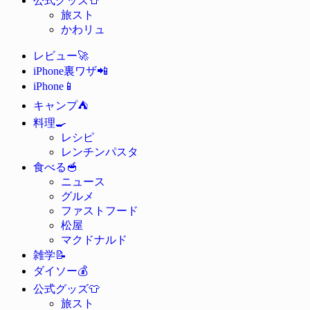
公式グッズ
旅スト
かわリュ
🚀
レビュー
📲
iPhone裏ワザ
📱
iPhone
⛺
キャンプ
🍳
料理
レシピ
レンチンパスタ
🥣
食べる
ニュース
グルメ
ファストフード
松屋
マクドナルド
📝
雑学
💰
ダイソー
👕
公式グッズ
旅スト