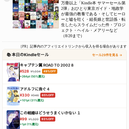
万冊以上「Kindle本 サマーセール第
2弾」おひとり東京ガイド・地政学
が最強の教養である・そしてヒーロ
ーと嘘を吐く・組長娘と世話係・転
生したらスライムだった件・プロジ
ェクト・ヘイル・メアリーなど
（8/20まで）
［PR］記事内のアフィリエイトリンクから収入を得る場合があります
📚 本日のKindleセール
セール29件を見る →
キャプテン翼 ROAD TO 2002 8
¥528
¥1,034
49%OFF
+264pt (50%還元)
アドルフに告ぐ 4
¥330
¥946
65%OFF
+101pt (31%還元)
この結婚はどうせうまくいかない １
¥99
¥1,320
93%OFF
+1pt (1%還元)