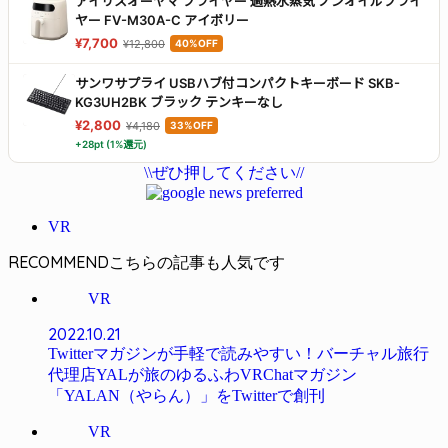
アイリスオーヤマ フライヤー 過熱水蒸気 ノンオイルフライ
ヤー FV-M30A-C アイボリー
¥7,700
¥12,800
40%OFF
サンワサプライ USBハブ付コンパクトキーボード SKB-
KG3UH2BK ブラック テンキーなし
¥2,800
¥4,180
33%OFF
+28pt (1%還元)
\\ぜひ押してください//
VR
RECOMMEND
VR
2022.10.21
Twitterマガジンが手軽で読みやすい！バーチャル旅行
代理店YALが旅のゆるふわVRChatマガジン
「YALAN（やらん）」をTwitterで創刊
VR