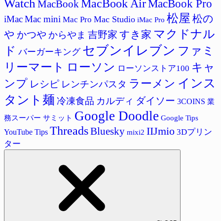
Watch
MacBook Air
MacBook Pro
MacBook
松屋
松の
iMac
Mac mini
Mac Studio
Mac Pro
iMac Pro
マクドナル
すき家
や
かつや
吉野家
からやま
セブンイレブン
ド
ファミ
バーガーキング
リーマート
ローソン
キャ
ローソンストア100
インス
ラーメン
ンプ
レシピ
レンチンパスタ
タント麺
ダイソー
冷凍食品
カルディ
3COINS
業
Google Doodle
サミット
Google Tips
務スーパー
Threads
IIJmio
Bluesky
3Dプリン
YouTube Tips
mixi2
ター