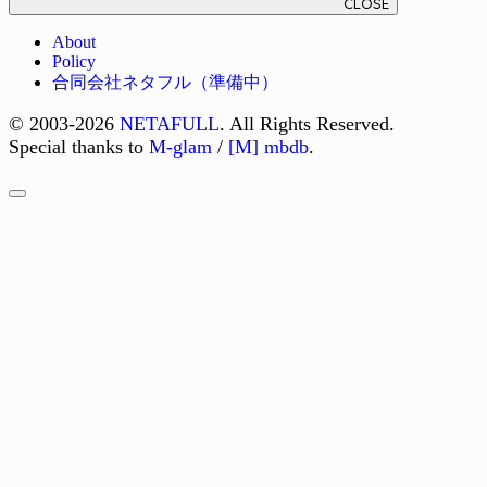
CLOSE
About
Policy
合同会社ネタフル（準備中）
© 2003-2026
NETAFULL
. All Rights Reserved.
Special thanks to
M-glam
/
[M] mbdb
.