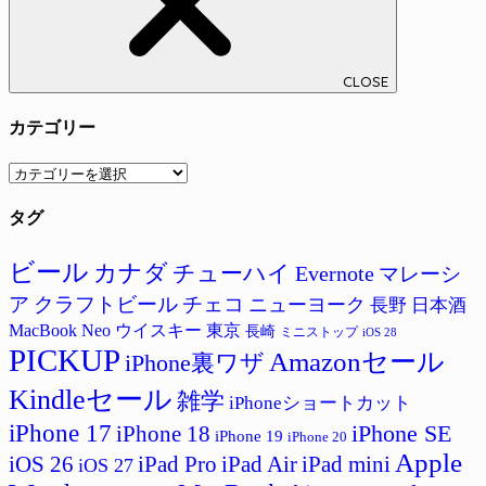
CLOSE
カテゴリー
カ
テ
タグ
ゴ
リ
ー
ビール
カナダ
チューハイ
Evernote
マレーシ
ア
クラフトビール
チェコ
ニューヨーク
長野
日本酒
MacBook Neo
ウイスキー
東京
長崎
ミニストップ
iOS 28
PICKUP
Amazonセール
iPhone裏ワザ
Kindleセール
雑学
iPhoneショートカット
iPhone 17
iPhone SE
iPhone 18
iPhone 19
iPhone 20
Apple
iPad Pro
iPad Air
iPad mini
iOS 26
iOS 27