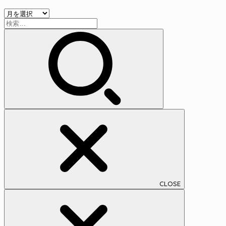
リ
ア
ー
検
ー
索:
カ
イ
ブ
CLOSE