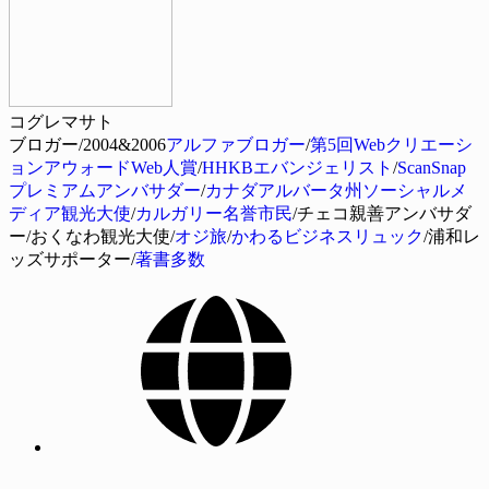
コグレマサト
ブロガー/2004&2006
アルファブロガー
/
第5回Webクリエーシ
ョンアウォードWeb人賞
/
HHKBエバンジェリスト
/
ScanSnap
プレミアムアンバサダー
/
カナダアルバータ州ソーシャルメ
ディア観光大使
/
カルガリー名誉市民
/チェコ親善アンバサダ
ー/おくなわ観光大使/
オジ旅
/
かわるビジネスリュック
/浦和レ
ッズサポーター/
著書多数