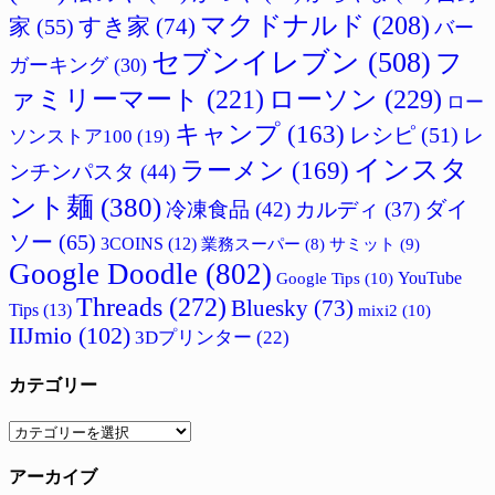
マクドナルド
(208)
すき家
(74)
家
(55)
バー
セブンイレブン
(508)
フ
ガーキング
(30)
ァミリーマート
(221)
ローソン
(229)
ロー
キャンプ
(163)
レシピ
(51)
レ
ソンストア100
(19)
インスタ
ラーメン
(169)
ンチンパスタ
(44)
ント麺
(380)
ダイ
冷凍食品
(42)
カルディ
(37)
ソー
(65)
3COINS
(12)
サミット
(9)
業務スーパー
(8)
Google Doodle
(802)
Google Tips
(10)
YouTube
Threads
(272)
Bluesky
(73)
Tips
(13)
mixi2
(10)
IIJmio
(102)
3Dプリンター
(22)
カテゴリー
カ
テ
アーカイブ
ゴ