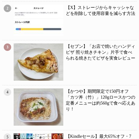
【X】ストレージからキャッシャな
2
どを削除して使用容量を減らす方法
【セブン】「お店で焼いたハンディ
3
ピザ 照り焼きチキン」片手で食べ
られる焼きたてピザを実食レビュー
【かつや】期間限定で150円オフ
4
「カツ丼（竹）」120gロースかつの
定番メニューは約560gで食べ応えあ
り！
【Kindleセール】最大65%オフ・7
5